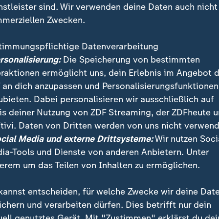
nstleister sind. Wir verwenden deine Daten auch nicht
merziellen Zwecken.
timmungspflichtige Datenverarbeitung
ersonalisierung:
Die Speicherung von bestimmten
eraktionen ermöglicht uns, dein Erlebnis im Angebot 
 an dich anzupassen und Personalisierungsfunktionen
ubieten. Dabei personalisieren wir ausschließlich auf
is deiner Nutzung von ZDF Streaming, der ZDFheute 
ücksichtslos: den Prager Stadtvätern reicht es. Sie wo
tivi. Daten von Dritten werden von uns nicht verwend
den Garaus und so die Stadt attraktiver für ein kultu
ocial Media und externe Drittsysteme:
Wir nutzen Soci
n.
ia-Tools und Dienste von anderen Anbietern. Unter
erem um das Teilen von Inhalten zu ermöglichen.
kannst entscheiden, für welche Zwecke wir deine Dat
ichern und verarbeiten dürfen. Dies betrifft nur dein
uell genutztes Gerät. Mit "Zustimmen" erklärst du dei