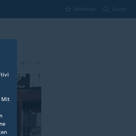
Merkliste
Suche
|
| 16:00
tivi
 Mit
n
ine
ten