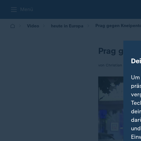
Menü
Prag gegen Kneipent
Video
heute in Europa
Prag gege
De
von Christian von Rech
Um 
prä
ver
Tec
dei
dar
und
Ein