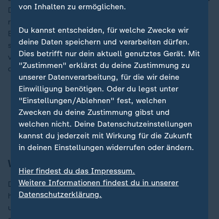
von Inhalten zu ermöglichen.
Desinformation. Das betreffe auch zwei weitere
russische Journalisten, denen ihre ablehnenden
Du kannst entscheiden, für welche Zwecke wir
Bescheide bereits früher im Jahr zugestellt worden
deine Daten speichern und verarbeiten dürfen.
seien. Es geht also um das turnusgemäße Auslaufen
Dies betrifft nur dein aktuell genutztes Gerät. Mit
von Aufenthaltstiteln, die wegen der Sanktionspakete
"Zustimmen" erklärst du deine Zustimmung zu
der EU nicht verlängert werden.
unserer Datenverarbeitung, für die wir deine
Einwilligung benötigen. Oder du legst unter
Fake News aus Moskau:
Die stetige Quelle
"Einstellungen/Ablehnen" fest, welchen
russischer Desinformation
Zwecken du deine Zustimmung gibst und
Riesiges Netzwerk aufgedeckt:
Russische Fake-
welchen nicht. Deine Datenschutzeinstellungen
News-Seiten fluten das Internet
kannst du jederzeit mit Wirkung für die Zukunft
in deinen Einstellungen widerrufen oder ändern.
Waren Bundesbehörden involviert?
Hier findest du das Impressum.
Weitere Informationen findest du in unserer
Das klingt nicht nach Formalien, sondern nach
Datenschutzerklärung.
handfesten Vorwürfen, die auf EU-Ebene entschieden
und vom Landesamt umgesetzt wurden. Das LEA geht