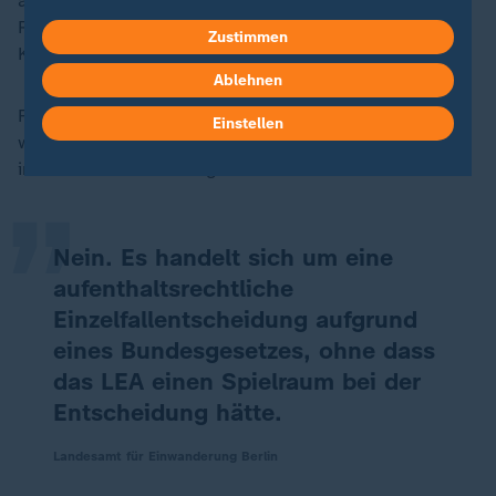
also mit Aufenthaltsrecht gegen Propaganda vor.
Rechtlich möglich, aber mit politisch weitreichenden
Zustimmen
Konsequenzen.
Ablehnen
„
Fragt sich, ob die Bundesbehörden eingebunden
Einstellen
waren. Die Antwort des Landesamts für Einwanderung
in Berlin auf eine Anfrage von ZDFheute lautet:
Nein. Es handelt sich um eine
aufenthaltsrechtliche
Einzelfallentscheidung aufgrund
eines Bundesgesetzes, ohne dass
das LEA einen Spielraum bei der
Entscheidung hätte.
Landesamt für Einwanderung Berlin