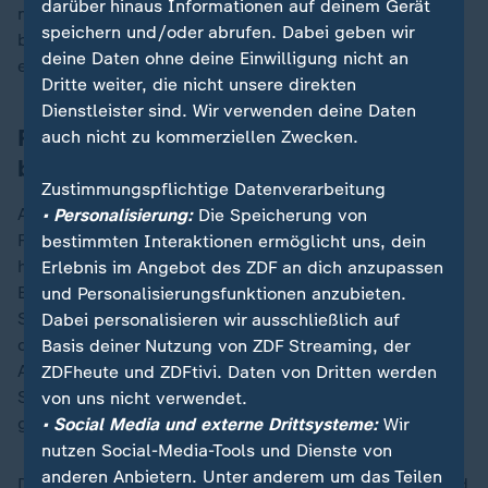
darüber hinaus Informationen auf deinem Gerät
nützt es auch nichts, sich als Journalist beruflich zu
speichern und/oder abrufen. Dabei geben wir
betätigen, sondern man muss schon die Auflagen
deine Daten ohne deine Einwilligung nicht an
erfüllen."
Dritte weiter, die nicht unsere direkten
Dienstleister sind. Wir verwenden deine Daten
Russischer Sender mit EU-Sanktionen
auch nicht zu kommerziellen Zwecken.
belegt
Zustimmungspflichtige Datenverarbeitung
Auflagen erfüllen. Das klingt erstmal nach reinen
• Personalisierung:
Die Speicherung von
Formalien, die die russischen Journalisten nicht erfüllt
bestimmten Interaktionen ermöglicht uns, dein
haben. Eine ZDFheute-Anfrage an das Landesamt für
Erlebnis im Angebot des ZDF an dich anzupassen
Einwanderung beantwortet zunächst die Berliner
und Personalisierungsfunktionen anzubieten.
Senatsverwaltung des Inneren. Dort erklärt man, dass
Dabei personalisieren wir ausschließlich auf
den beiden russischen Journalisten die
Basis deiner Nutzung von ZDF Streaming, der
Aufenthaltserlaubnis nicht verlängert werde, weil der
ZDFheute und ZDFtivi. Daten von Dritten werden
Sender Perwy Kanal im neunten EU-Sanktionspaket
von uns nicht verwendet.
gelistet werde.
• Social Media und externe Drittsysteme:
Wir
nutzen Social-Media-Tools und Dienste von
anderen Anbietern. Unter anderem um das Teilen
Der Vorwurf: Der Erste Kanal verbreite Propaganda und