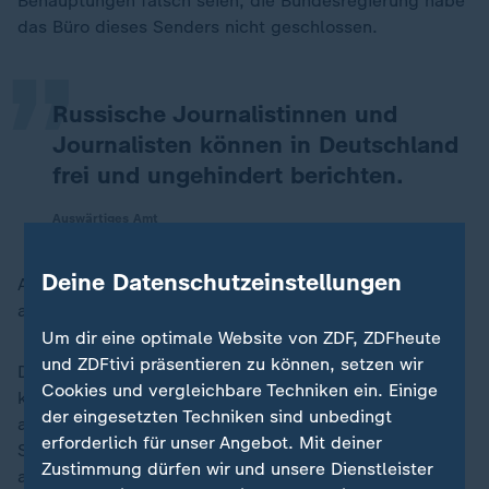
„
Behauptungen falsch seien, die Bundesregierung habe
das Büro dieses Senders nicht geschlossen.
Russische Journalistinnen und
Journalisten können in Deutschland
frei und ungehindert berichten.
Auswärtiges Amt
Deine Datenschutzeinstellungen
Also alles eine von russischen Staatsmedien
aufgeblasene Posse? Mitnichten.
Um dir eine optimale Website von ZDF, ZDFheute
und ZDFtivi präsentieren zu können, setzen wir
Der Sprecher des Auswärtigen Amtes fügte hinzu: "Ich
Cookies und vergleichbare Techniken ein. Einige
kann nur mutmaßen, dass das zusammenhängt mit
der eingesetzten Techniken sind unbedingt
aufenthaltsrechtlichen Fragen." Regierungssprecher
erforderlich für unser Angebot. Mit deiner
Steffen Hebestreit ergänzte: "Wenn man
Zustimmung dürfen wir und unsere Dienstleister
aufenthaltsrechtliche Vorgaben nicht erfüllt, dann