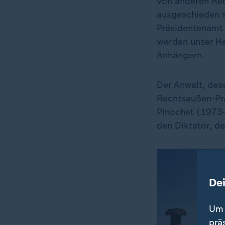
von anderen Rec
ausgeschieden s
Präsidentenamt 
werden unser He
Anhängern.
Der Anwalt, des
Rechtsaußen-Prä
Pinochet (1973-
den Diktator, de
De
Um 
prä