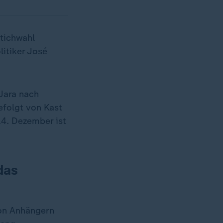
Stichwahl
litiker José
Jara nach
efolgt von Kast
14. Dezember ist
das
von Anhängern