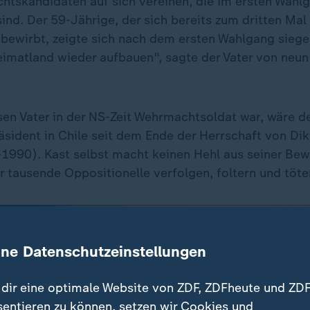
htskandidaten auf sich vereinen, die im ersten Wahl
ind. Der 59-Jährige, der sich bereits zum dritten Ma
bewirbt, zeigte sich nach dem ersten Wahlgang siege
imatland wieder aufbauen", sagte der Vater von neun
sen Vater in der NS-Zeit Wehrmachtsoldat war, wäre de
sident in Chile seit dem Ende der Herrschaft von Di
1990). Kast selbst macht keinen Hehl aus seiner Be
r tausende Oppositionelle verfolgen, foltern und töten
ine Datenschutzeinstellungen
dir eine optimale Website von ZDF, ZDFheute und ZDF
sentieren zu können, setzen wir Cookies und