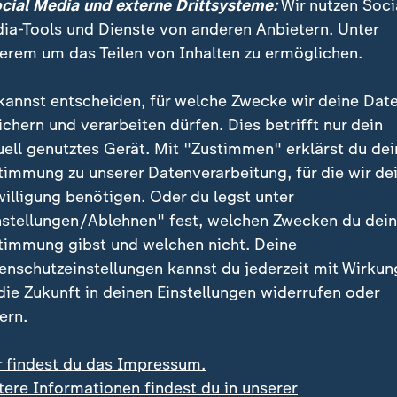
ocial Media und externe Drittsysteme:
Wir nutzen Soci
st nicht zu, dass die Angst eure Her
ia-Tools und Dienste von anderen Anbietern. Unter
erem um das Teilen von Inhalten zu ermöglichen.
Jara rief nach der ersten Wahlrunde dazu auf, nicht z
kannst entscheiden, für welche Zwecke wir deine Dat
 dass die Angst eure Herzen einfriert", sagte sie. Die 
ichern und verarbeiten dürfen. Dies betrifft nur dein
- und Sozialministerin gehört der Kommunistischen Pa
uell genutztes Gerät. Mit "Zustimmen" erklärst du dei
n Landes an. Sie gilt aber als gemäßigt links und tri
timmung zu unserer Datenverarbeitung, für die wir de
ks-Bündnisses an.
willigung benötigen. Oder du legst unter
nstellungen/Ablehnen" fest, welchen Zwecken du dei
ang schnitt Jara schlechter ab als von Meinungsfors
timmung gibst und welchen nicht. Deine
ast dagegen besser. Rodrigo Arellano von der chilen
enschutzeinstellungen kannst du jederzeit mit Wirkun
 Desarrollo bezeichnete den Ausgang der ersten Wahl
 die Zukunft in deinen Einstellungen widerrufen oder
Nachrichten" für Jara. Es sei "unwahrscheinlich", dass
ern.
nnen könne.
r findest du das Impressum.
tere Informationen findest du in unserer