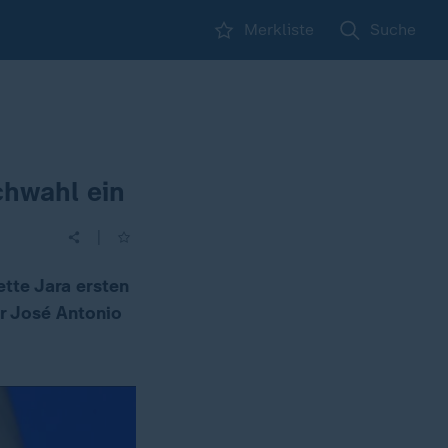
Merkliste
Suche
chwahl ein
|
ette Jara ersten
er José Antonio