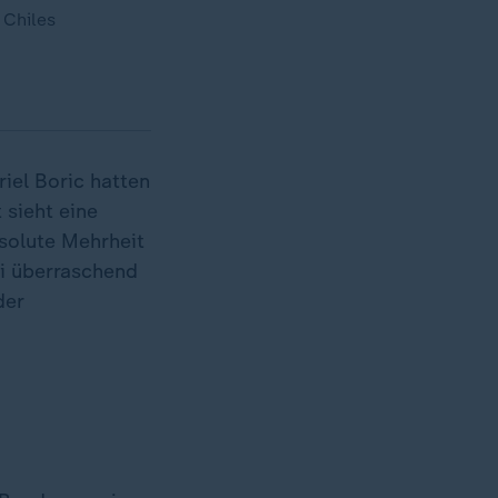
 Chiles
iel Boric hatten
 sieht eine
solute Mehrheit
si überraschend
der