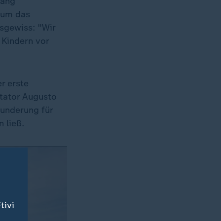
gang
l um das
sgewiss: "Wir
 Kindern vor
r erste
ktator Augusto
wunderung für
 ließ.
tivi