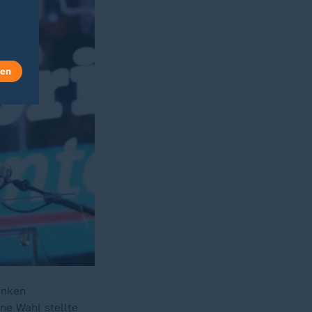
len
inken
ne Wahl stellte