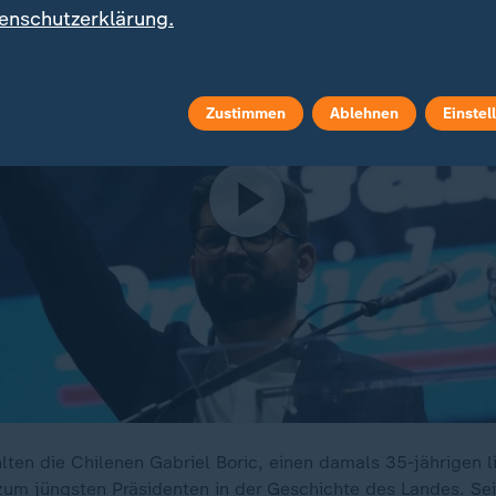
enschutzerklärung.
Zustimmen
Ablehnen
Einstel
ten die Chilenen Gabriel Boric, einen damals 35-jährigen l
zum jüngsten Präsidenten in der Geschichte des Landes. Sei