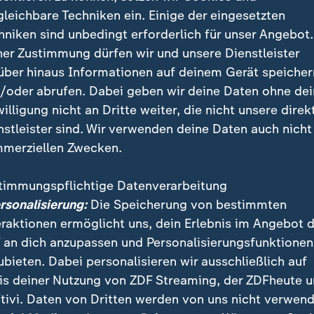
gleichbare Techniken ein. Einige der eingesetzten
hniken sind unbedingt erforderlich für unser Angebot.
ner Zustimmung dürfen wir und unsere Dienstleister
über hinaus Informationen auf deinem Gerät speicher
/oder abrufen. Dabei geben wir deine Daten ohne de
willigung nicht an Dritte weiter, die nicht unsere direk
nstleister sind. Wir verwenden deine Daten auch nicht
merziellen Zwecken.
timmungspflichtige Datenverarbeitung
te Textilfabrik, ein Krankenhaus voller dunkler Geheimniss
ersonalisierung:
Die Speicherung von bestimmten
n der Wüste: Diese drei verlassenen Orte erzählen vom Terr
eraktionen ermöglicht uns, dein Erlebnis im Angebot 
 an dich anzupassen und Personalisierungsfunktionen
ubieten. Dabei personalisieren wir ausschließlich auf
is deiner Nutzung von ZDF Streaming, der ZDFheute 
tivi. Daten von Dritten werden von uns nicht verwend