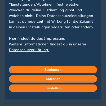
"Einstellungen/Ablehnen" fest, welchen
Zwecken du deine Zustimmung gibst und
welchen nicht. Deine Datenschutzeinstellungen
kannst du jederzeit mit Wirkung für die Zukunft
in deinen Einstellungen widerrufen oder ändern.
Hier findest du das Impressum.
Quelle: dpa
Weitere Informationen findest du in unserer
Datenschutzerklärung.
Sie wollen auf dem Laufenden bleiben? Dann sind
Sie beim ZDFheute-WhatsApp-Channel richtig. Hier
Zustimmen
erhalten Sie
die wichtigsten Nachrichten auf Ihr
Ablehnen
Smartphone
. Nehmen Sie teil an Umfragen oder
lassen Sie sich durch unseren Podcast "Kurze
Einstellen
Auszeit" inspirieren.
Zur Anmeldung
:
ZDFheute-
WhatsApp-Channel
.