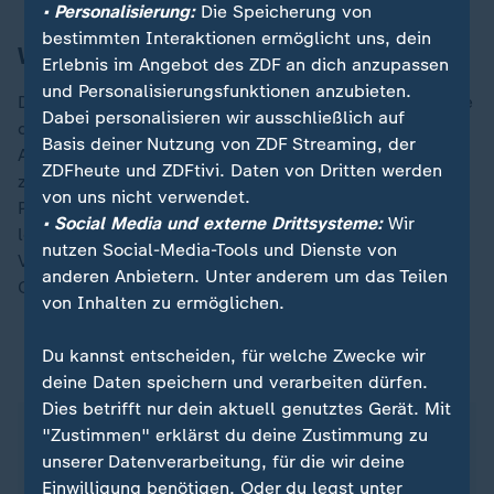
• Personalisierung:
Die Speicherung von
bestimmten Interaktionen ermöglicht uns, dein
Warnung an Autofahrer ausgegeben
Erlebnis im Angebot des ZDF an dich anzupassen
und Personalisierungsfunktionen anzubieten.
Die U-Bahn in der Hauptstadt Santiago de Chile stellte
Dabei personalisieren wir ausschließlich auf
den Betrieb ein. Das Verkehrsministerium warnte die
Basis deiner Nutzung von ZDF Streaming, der
Autofahrer im Großraum Santiago zur Vorsicht, da
ZDFheute und ZDFtivi. Daten von Dritten werden
zahlreiche Ampeln ausfielen. "Es ist ein riesiges
von uns nicht verwendet.
Problem, und wir versuchen, es so gut wie möglich zu
• Social Media und externe Drittsysteme:
Wir
lösen, aber wir können nicht zaubern", sagte
nutzen Social-Media-Tools und Dienste von
Verkehrsminister Juan Carlos Muñoz dem Sender
anderen Anbietern. Unter anderem um das Teilen
Cooperativa.
von Inhalten zu ermöglichen.
Du kannst entscheiden, für welche Zwecke wir
ZDFheute auf WhatsApp
deine Daten speichern und verarbeiten dürfen.
Dies betrifft nur dein aktuell genutztes Gerät. Mit
"Zustimmen" erklärst du deine Zustimmung zu
unserer Datenverarbeitung, für die wir deine
Einwilligung benötigen. Oder du legst unter