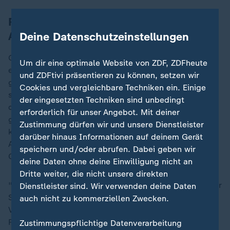
Regierung in Chile geht nicht von
Anschlag aus
Deine Datenschutzeinstellungen
Grund des Blackouts: In der Region Chico Norte war
Um dir eine optimale Website von ZDF, ZDFheute
eine Hochspannungsleitung unplanmäßig vom Netz
und ZDFtivi präsentieren zu können, setzen wir
gegangen, teilte die Aufsichtsbehörde mit. Daraufhin
Cookies und vergleichbare Techniken ein. Einige
seien weitere Leitungen abgeschaltet worden, was zu
der eingesetzten Techniken sind unbedingt
dem massiven Stromausfall geführt habe. Nach den
erforderlich für unser Angebot. Mit deiner
genauen Ursachen werde noch gesucht. "Es gibt
Zustimmung dürfen wir und unsere Dienstleister
keinen Grund zu glauben oder anzunehmen, dass ein
darüber hinaus Informationen auf deinem Gerät
Anschlag dahintersteckt", sagte Innenministerin
speichern und/oder abrufen. Dabei geben wir
Carolina Tohá.
deine Daten ohne deine Einwilligung nicht an
Dritte weiter, die nicht unsere direkten
"Das ist ein außergewöhnliches Ereignis, ein atypischer
Dienstleister sind. Wir verwenden deine Daten
Systemausfall", sagte der Elektroingenieur Humberto
auch nicht zu kommerziellen Zwecken.
Verdejo von der Universität von Santiago dem
Radiosender Cooperativa.
Zustimmungspflichtige Datenverarbeitung