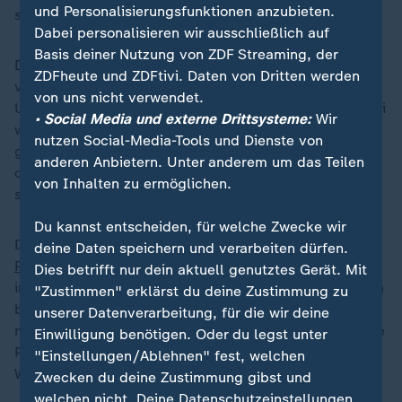
und Personalisierungsfunktionen anzubieten.
sagte Albanese nun nach dem Wahlsieg.
Dabei personalisieren wir ausschließlich auf
Basis deiner Nutzung von ZDF Streaming, der
Der frühere Innen- und Verteidigungsminister Dutton
ZDFheute und ZDFtivi. Daten von Dritten werden
verlor wegen der als zu groß empfundenen Nähe zu
von uns nicht verwendet.
US-Präsident
Donald Trump
zuletzt Zustimmung. Dabei
• Social Media und externe Drittsysteme:
Wir
war er noch im Februar als wahrscheinlicher Sieger
nutzen Social-Media-Tools und Dienste von
gehandelt worden. Albanese, der Umfragen zufolge in
anderen Anbietern. Unter anderem um das Teilen
der Bevölkerung gar nicht besonders beliebt ist,
von Inhalten zu ermöglichen.
spielte dies in die Hände.
Du kannst entscheiden, für welche Zwecke wir
Der Umgang mit der
aggressiven Zollpolitik von US-
deine Daten speichern und verarbeiten dürfen.
Präsident Trump
, der auch Australien mit Einfuhrzöllen
Dies betrifft nur dein aktuell genutztes Gerät. Mit
in Höhe von zehn Prozent belegt hatte, gehörte zu den
"Zustimmen" erklärst du deine Zustimmung zu
bestimmenden Wahlkampfthemen. Zudem spielten
unserer Datenverarbeitung, für die wir deine
neben der
Klimapolitik
wirtschaftliche Fragen wie hohe
Einwilligung benötigen. Oder du legst unter
Preise und Wohnkosten eine zentrale Rolle im
"Einstellungen/Ablehnen" fest, welchen
Wahlkampf.
Zwecken du deine Zustimmung gibst und
welchen nicht. Deine Datenschutzeinstellungen