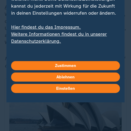
kannst du jederzeit mit Wirkung für die Zukunft
Australien
zählt zu den Ländern mit der höchsten
in deinen Einstellungen widerrufen oder ändern.
Wahlbeteiligung weltweit. Das liegt an der Wahlpflicht,
die seit mehr als hundert Jahren gilt. Wer nicht an die
Hier findest du das Impressum.
Urne geht, muss 20 Dollar Strafe zahlen - ein geringes,
Weitere Informationen findest du in unserer
aber wirksames Bußgeld. Seit Einführung der
Datenschutzerklärung.
Wahlpflicht lag die Beteiligung nie unter 90 Prozent.
Mehr rund um das Thema Australien finden Sie hier auf
der Themenseite:
Zustimmen
Ablehnen
Einstellen