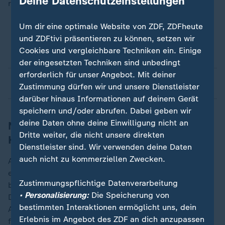
Deine Datenschutzeinstellungen
richtungsweisend für den künftigen Kurs des Landes.
Um dir eine optimale Website von ZDF, ZDFheute
und ZDFtivi präsentieren zu können, setzen wir
Was ist die" Demokratiewurst" am Wahltag
Cookies und vergleichbare Techniken ein. Einige
überhaupt?
der eingesetzten Techniken sind unbedingt
erforderlich für unser Angebot. Mit deiner
Woher stammt der Begriff?
Zustimmung dürfen wir und unsere Dienstleister
darüber hinaus Informationen auf deinem Gerät
speichern und/oder abrufen. Dabei geben wir
deine Daten ohne deine Einwilligung nicht an
Nähe zu Trumps Politik: Dutton in der
Dritte weiter, die nicht unsere direkten
Kritik
Dienstleister sind. Wir verwenden deine Daten
auch nicht zu kommerziellen Zwecken.
Albanese hatte mit seinem Wahlsieg vor drei Jahren
ein Jahrzehnt konservativer Regierungen in Australien
Zustimmungspflichtige Datenverarbeitung
beendet. Seine Regierung hatte Maßnahmen zur
• Personalisierung:
Die Speicherung von
Dekarbonisierung des Landes angestoßen.
bestimmten Interaktionen ermöglicht uns, dein
Australien habe sich in einer Zeit globaler Unsicherheit
Erlebnis im Angebot des ZDF an dich anzupassen
für Optimismus und Entschlossenheit entschieden,