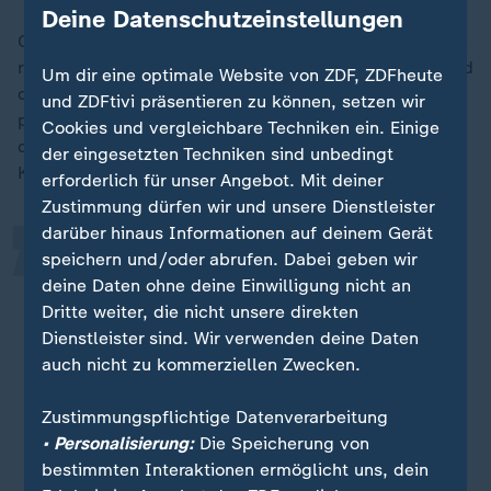
Deine Datenschutzeinstellungen
Oder der eine viel zu lange Haftstrafe bekommt für ein
relativ kleines Delikt aus rein politischen Gründen. Und
Um dir eine optimale Website von ZDF, ZDFheute
das ist in diesem Fall sehr klar: Assange ist aus rein
„
und ZDFtivi präsentieren zu können, setzen wir
politischen Motiven in London sehr, sehr lange in
Cookies und vergleichbare Techniken ein. Einige
diesem Gefängnis festgesetzt worden. Das erfüllt die
der eingesetzten Techniken sind unbedingt
Kriterien des Europarates.
erforderlich für unser Angebot. Mit deiner
Zustimmung dürfen wir und unsere Dienstleister
darüber hinaus Informationen auf deinem Gerät
Normalerweise sollte eine
speichern und/oder abrufen. Dabei geben wir
deine Daten ohne deine Einwilligung nicht an
funktionierende rechtsstaatliche
Dritte weiter, die nicht unsere direkten
Demokratie keine politischen
Dienstleister sind. Wir verwenden deine Daten
Gefangenen haben. Aber der Fall
auch nicht zu kommerziellen Zwecken.
Assange ist hier eine gewisse
Ausnahme, er zeigt die Grenzen des
Zustimmungspflichtige Datenverarbeitung
Rechtsstaates auch bei uns auf.
• Personalisierung:
Die Speicherung von
bestimmten Interaktionen ermöglicht uns, dein
Manfred Nowak, Jurist und Menschenrechtsanwalt