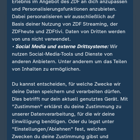
Erlebnis im Angebot des ZDF an dich anzupassen
und Personalisierungsfunktionen anzubieten.
Dabei personalisieren wir ausschließlich auf
Basis deiner Nutzung von ZDF Streaming, der
ZDFheute und ZDFtivi. Daten von Dritten werden
von uns nicht verwendet.
• Social Media und externe Drittsysteme:
Wir
nutzen Social-Media-Tools und Dienste von
anderen Anbietern. Unter anderem um das Teilen
von Inhalten zu ermöglichen.
Du kannst entscheiden, für welche Zwecke wir
deine Daten speichern und verarbeiten dürfen.
Nachrichten | Thema
Dies betrifft nur dein aktuell genutztes Gerät. Mit
Whistleblower - Assange, Snowden
:
"Zustimmen" erklärst du deine Zustimmung zu
und Co.
unserer Datenverarbeitung, für die wir deine
Einwilligung benötigen. Oder du legst unter
Whistleblower machen auf Missstände oder
"Einstellungen/Ablehnen" fest, welchen
Gefahren in ihrer Firma oder Behörde aufmerksam.
Zwecken du deine Zustimmung gibst und
Assange, Snowden und Manning sind bekannte