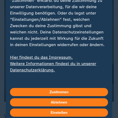
"Zustimmen" erklärst du deine Zustimmung zu
unserer Datenverarbeitung, für die wir deine
Einwilligung benötigen. Oder du legst unter
"Einstellungen/Ablehnen" fest, welchen
Zwecken du deine Zustimmung gibst und
welchen nicht. Deine Datenschutzeinstellungen
kannst du jederzeit mit Wirkung für die Zukunft
in deinen Einstellungen widerrufen oder ändern.
Hier findest du das Impressum.
Weitere Informationen findest du in unserer
Datenschutzerklärung.
Zustimmen
Chelsea Manning auf der re:publica
Ablehnen
Einstellen
Wirecard und Whistleblower