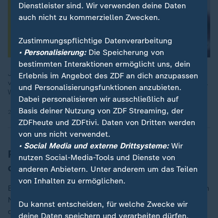
Dienstleister sind. Wir verwenden deine Daten
auch nicht zu kommerziellen Zwecken.
Zustimmungspflichtige Datenverarbeitung
• Personalisierung:
Die Speicherung von
bestimmten Interaktionen ermöglicht uns, dein
Jina Mahsa Amini wird wegen ihres Kopftuches in Teheran
Erlebnis im Angebot des ZDF an dich anzupassen
verhaftet und stirbt. Ihr Tod entfacht eine Protestwelle im Iran.
und Personalisierungsfunktionen anzubieten.
Wo steht das Land heute?
Dabei personalisieren wir ausschließlich auf
Basis deiner Nutzung von ZDF Streaming, der
20.04.2023 | 29:11 min
ZDFheute und ZDFtivi. Daten von Dritten werden
von uns nicht verwendet.
• Social Media und externe Drittsysteme:
Wir
Psychologin: Mann wird als Opfer
nutzen Social-Media-Tools und Dienste von
dargestellt
anderen Anbietern. Unter anderem um das Teilen
von Inhalten zu ermöglichen.
Eine Psychologin aus der Hauptstadt Teheran, die ihren
Namen nicht nennen möchte, sieht im Umgang mit
Du kannst entscheiden, für welche Zwecke wir
dem Fall ein Muster vergangener Debatten.
deine Daten speichern und verarbeiten dürfen.