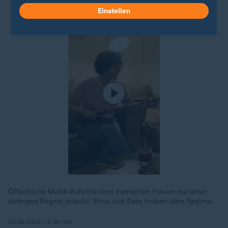
Einstellen
Öffentliche Musik-Auftritte sind iranischen Frauen nur unter
strengen Regeln erlaubt. Sima und Sara trotzen dem Regime.
15.09.2024 | 1:26 min