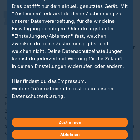
„
Dies betrifft nur dein aktuell genutztes Gerät. Mit
"Zustimmen" erklärst du deine Zustimmung zu
Der übergriffige Mann wird so
unserer Datenverarbeitung, für die wir deine
dargestellt, als wäre er selbst das
Einwilligung benötigen. Oder du legst unter
"Einstellungen/Ablehnen" fest, welchen
wahre Opfer - jemand, der durch
Zwecken du deine Zustimmung gibst und
Neid und Intrigen seiner Rivalen oder
welchen nicht. Deine Datenschutzeinstellungen
durch weibliche Verführung zu Fall
kannst du jederzeit mit Wirkung für die Zukunft
gebracht wurde.
in deinen Einstellungen widerrufen oder ändern.
Iranische Psychologin
Hier findest du das Impressum.
Weitere Informationen findest du in unserer
In der iranischen Gesellschaft sei es vielmehr bei den
Datenschutzerklärung.
Frauen so, dass sie einen "Ruf zu verlieren" haben. Im
Zuge der
Frauenrechte
werde aber viel offener über
Ungleichheit diskutiert. Dschamschidis Fans hingegen
Zustimmen
sprechen von Rufmord und sehen den Schauspieler als
Opfer einer Kampagne.
Ablehnen