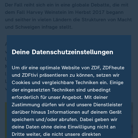
Der Fall reiht sich ein in eine globale Debatte, die mit
dem Fall Harvey Weinstein im Herbst 2017 begann
und seither in vielen Ländern die Strukturen von Macht
und Schweigen infrage stellt.
Auch im Iran gibt es seit einigen Jahren eine
Deine Datenschutzeinstellungen
vorsichtige MeToo-Bewegung. Doch der öffentliche
Umgang mit sexueller Gewalt ist geprägt von
Misstrauen, Tabus und rechtlichen Hürden. Seit den
Um dir eine optimale Website von ZDF, ZDFheute
landesweiten Protesten unter dem Slogan "Frau,
und ZDFtivi präsentieren zu können, setzen wir
Leben, Freiheit" vor drei Jahren aber hat sich etwas
Cookies und vergleichbare Techniken ein. Einige
verschoben.
der eingesetzten Techniken sind unbedingt
erforderlich für unser Angebot. Mit deiner
Zustimmung dürfen wir und unsere Dienstleister
darüber hinaus Informationen auf deinem Gerät
speichern und/oder abrufen. Dabei geben wir
deine Daten ohne deine Einwilligung nicht an
Dritte weiter, die nicht unsere direkten