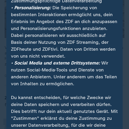
Zustimmungspflichtige Datenverarbeitung
Dieses Video existiert nicht (mehr).
• Personalisierung:
Die Speicherung von
bestimmten Interaktionen ermöglicht uns, dein
Erlebnis im Angebot des ZDF an dich anzupassen
und Personalisierungsfunktionen anzubieten.
Dabei personalisieren wir ausschließlich auf
Basis deiner Nutzung von ZDF Streaming, der
Vor etwas mehr als einer Woche hat sich im Iran eine Studentin
ZDFheute und ZDFtivi. Daten von Dritten werden
aus Protest öffentlich ausgezogen. Und obwohl das Regime
von uns nicht verwendet.
härter durchgreift, kann es die Frauenbewegung nicht
• Social Media und externe Drittsysteme:
Wir
zurückdrehen, glaubt Autorin Sahebi.
nutzen Social-Media-Tools und Dienste von
05.11.2024
anderen Anbietern. Unter anderem um das Teilen
von Inhalten zu ermöglichen.
„
Du kannst entscheiden, für welche Zwecke wir
ZDFheute:
Wie bewerten Sie Baerbocks Konzept
deine Daten speichern und verarbeiten dürfen.
feministischer Außenpolitik?
Dies betrifft nur dein aktuell genutztes Gerät. Mit
"Zustimmen" erklärst du deine Zustimmung zu
unserer Datenverarbeitung, für die wir deine
Ehrlich gesagt ist das, was wir