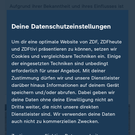
Aufgrund ihrer Bekanntheit und ihres Einflusses ist
sie selbst zur Zielscheibe des iranischen Regimes
geworden, das ihr wiederholt mit Verhaftungen und
Deine Datenschutzeinstellungen
Mord gedroht haben soll. Im Jahr 2021 wurde
sogar ein Entführungsplan gegen sie aufgedeckt.
Um dir eine optimale Website von ZDF, ZDFheute
Ein Jahr später, im Juli 2022, wurde ein
und ZDFtivi präsentieren zu können, setzen wir
bewaffneter Mann vor ihrer Wohnung
Cookies und vergleichbare Techniken ein. Einige
festgenommen. 2023 ist sie nur knapp einem
der eingesetzten Techniken sind unbedingt
weiteren Mordversuch entgangen, im Oktober
erforderlich für unser Angebot. Mit deiner
2025 sind zwei Männer wegen der Tat zu 25
Zustimmung dürfen wir und unsere Dienstleister
Jahren Haft verurteilt worden.
darüber hinaus Informationen auf deinem Gerät
speichern und/oder abrufen. Dabei geben wir
deine Daten ohne deine Einwilligung nicht an
Dritte weiter, die nicht unsere direkten
Dienstleister sind. Wir verwenden deine Daten
auch nicht zu kommerziellen Zwecken.