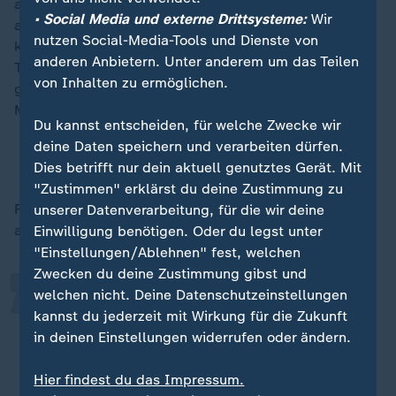
angekündigt, das Asylrecht regional und auf Zeit
• Social Media und externe Drittsysteme:
Wir
auszusetzen. Außenminister Sikorski hat es nun
nutzen Social-Media-Tools und Dienste von
konkretisiert: Per Gesetz, höchstwahrscheinlich für 90
anderen Anbietern. Unter anderem um das Teilen
Tage entlang der Grenze, können keine Asylanträge
von Inhalten zu ermöglichen.
gestellt werden. Was bedeutet, dass man die
Migranten zurückschieben kann.
Du kannst entscheiden, für welche Zwecke wir
deine Daten speichern und verarbeiten dürfen.
Warum Polen das Asylrecht aussetzen will
Dies betrifft nur dein aktuell genutztes Gerät. Mit
„
"Zustimmen" erklärst du deine Zustimmung zu
Für Anna Sikoras Verständnis ist das Asylrecht längst
unserer Datenverarbeitung, für die wir deine
ausgesetzt. Push-backs fänden statt, oft mit Gewalt.
Einwilligung benötigen. Oder du legst unter
"Einstellungen/Ablehnen" fest, welchen
Zwecken du deine Zustimmung gibst und
welchen nicht. Deine Datenschutzeinstellungen
Für uns ist wichtig, dass kein
kannst du jederzeit mit Wirkung für die Zukunft
Mensch an der Grenze stirbt.
in deinen Einstellungen widerrufen oder ändern.
Anna Sikora
Hier findest du das Impressum.