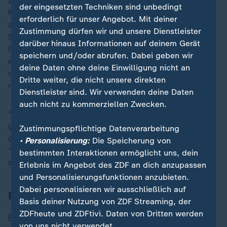
Im Frühjahr war er dabei, als ein Soldat von einem
der eingesetzten Techniken sind unbedingt
Migranten tödlich niedergestochen wurde. Dass vor
erforderlich für unser Angebot. Mit deiner
allem junge Männer kommen, bestätigt auch Anna
Zustimmung dürfen wir und unsere Dienstleister
Sikora, von der Stiftung "Ocalenie" (dt.: Rettung). 88
darüber hinaus Informationen auf deinem Gerät
Prozent, sagt ihre persönliche Statistik. Sie sei
speichern und/oder abrufen. Dabei geben wir
enttäuscht, dass Polens liberalkonservative Regierung
deine Daten ohne deine Einwilligung nicht an
das Asylrecht einschränken und wie die
Dritte weiter, die nicht unsere direkten
nationalkonservative davor die Grenze abriegeln will.
Dienstleister sind. Wir verwenden deine Daten
auch nicht zu kommerziellen Zwecken.
"Wir haben am Anfang nach dem Regierungswechsel
gesehen, dass der Grenzschutz sich den Menschen
Zustimmungspflichtige Datenverarbeitung
gegenüber besser verhalten hat", sagt Anna Sikora.
• Personalisierung:
Die Speicherung von
"Nachdem ein polnischer Soldat getötet wurde, hat
bestimmten Interaktionen ermöglicht uns, dein
sich das radikal verändert."
Erlebnis im Angebot des ZDF an dich anzupassen
und Personalisierungsfunktionen anzubieten.
Dabei personalisieren wir ausschließlich auf
Polen: Asylrecht soll ausgesetzt werden
Basis deiner Nutzung von ZDF Streaming, der
ZDFheute und ZDFtivi. Daten von Dritten werden
Polens Regierungschef Tusk
hatte im Oktober
von uns nicht verwendet.