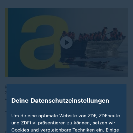
Kaum ein Thema spaltet Europa so sehr wie die Migration.
2015 herrschte Willkommenskultur, seitdem schwenkt die EU
zu einem härteren Umgang mit Geflüchteten.
Deine Datenschutzeinstellungen
16.05.2024 | 45:19 min
Um dir eine optimale Website von ZDF, ZDFheute
und ZDFtivi präsentieren zu können, setzen wir
Cookies und vergleichbare Techniken ein. Einige