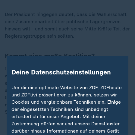
Der Präsident hingegen deutet, dass die Wählerschaft
eine Zusammenarbeit über politische Lagergrenzen
hinweg will - und somit auch seine Mitte-Kräfte Teil der
Regierungstruppe sein sollten.
Kommt eine große Koalition?
Ist Macron, der die vorgezogene Parlamentswahl ohne
Deine Datenschutzeinstellungen
wirkliche Not angezettelt und krachend verloren hat,
einfach nur ein schlechter Verlierer, der keine Macht
Um dir eine optimale Website von ZDF, ZDFheute
abgeben will? Oder ist er Realist? Sucht er - im
und ZDFtivi präsentieren zu können, setzen wir
Gegensatz zu französischen Konventionen - nach einer
Cookies und vergleichbare Techniken ein. Einige
möglichen großen Koalition, um aus der politischen
der eingesetzten Techniken sind unbedingt
Sackgasse zu kommen?
erforderlich für unser Angebot. Mit deiner
Zustimmung dürfen wir und unsere Dienstleister
Macron: Neue Regierung erst nach Olympia
darüber hinaus Informationen auf deinem Gerät