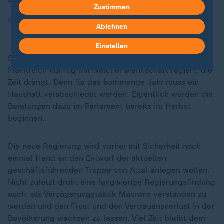
Zustimmen
09.01.2024 | 1:23 min
Ablehnen
Einstellen
So schwierig es auch sein mag, auszuhandeln, wer in
Frankreich künftig mit welcher Mannschaft regiert, die
Zeit drängt. Denn für das kommende Jahr muss ein
Haushalt verabschiedet werden. Eigentlich würden die
Beratungen dazu im Parlament bereits im Herbst
beginnen.
Die neue Regierung wird vorher mit Sicherheit noch
einmal Hand an den Entwurf der aktuellen
geschäftsführenden Truppe von Attal anlegen wollen.
Nicht zuletzt droht eine langwierige Regierungsfindung
auch, als Verzögerungstaktik Macrons verstanden zu
werden und den Frust und den Vertrauensverlust in der
Bevölkerung wachsen zu lassen. Viel Zeit bleibt dem