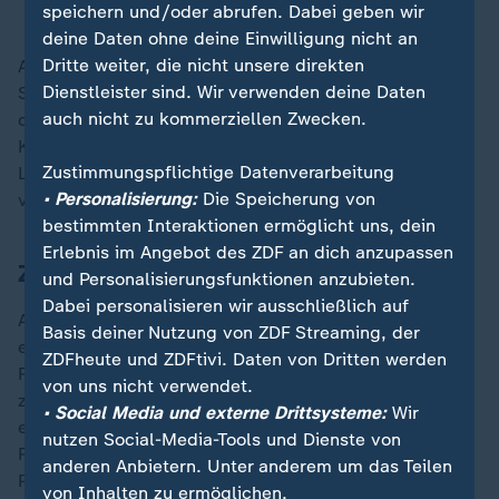
Welche Herausforderungen auf Macron lasten
speichern und/oder abrufen. Dabei geben wir
deine Daten ohne deine Einwilligung nicht an
Dritte weiter, die nicht unsere direkten
Aus Macrons Lager mehren sich jedenfalls die
Dienstleister sind. Wir verwenden deine Daten
Stimmen, die erklären, wo es Überschneidungen mit
auch nicht zu kommerziellen Zwecken.
den Konservativen sowie den Sozialisten, Grünen und
Kommunisten gibt, die man aus ihrem Bündnis mit der
Zustimmungspflichtige Datenverarbeitung
Linkspartei La France Insoumise herauszulösen
• Personalisierung:
Die Speicherung von
versucht.
bestimmten Interaktionen ermöglicht uns, dein
Erlebnis im Angebot des ZDF an dich anzupassen
Zeit für Regierungsfindung drängt
und Personalisierungsfunktionen anzubieten.
Dabei personalisieren wir ausschließlich auf
Auch wenn Macron betont, dass es nicht um einen
Basis deiner Nutzung von ZDF Streaming, der
einzelnen Namen geht, dürfte die Frage, wer die
ZDFheute und ZDFtivi. Daten von Dritten werden
Regierung anführt, in den Gesprächen durchaus eine
von uns nicht verwendet.
zentrale Rolle spielen. Neben der von den Linken
• Social Media und externe Drittsysteme:
Wir
eingebrachten Castets werden etwa der konservative
nutzen Social-Media-Tools und Dienste von
Regionalpräsident Xavier Bertrand, der ehemalige
anderen Anbietern. Unter anderem um das Teilen
Premier Bernard Cazeneuve und der frühere
von Inhalten zu ermöglichen.