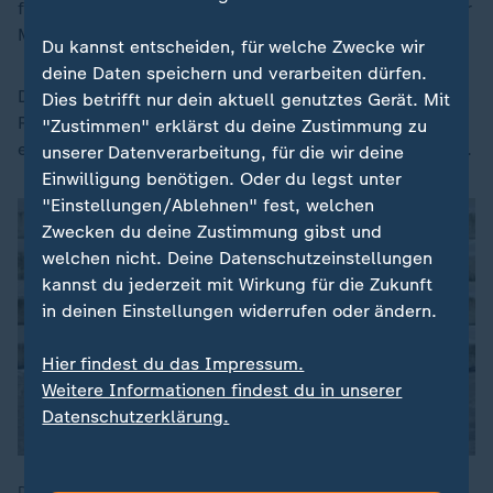
französische Außenminister und spätere EU-Kommissar
Michel Barnier als potenzieller Premier gehandelt.
Du kannst entscheiden, für welche Zwecke wir
deine Daten speichern und verarbeiten dürfen.
Doch wie schon zuletzt beim noch geschäftsführenden
Dies betrifft nur dein aktuell genutztes Gerät. Mit
Regierungschef Gabriel Attal könnte Macron auch
"Zustimmen" erklärst du deine Zustimmung zu
einen Überraschungskandidaten aus dem Hut zaubern.
unserer Datenverarbeitung, für die wir deine
Einwilligung benötigen. Oder du legst unter
"Einstellungen/Ablehnen" fest, welchen
Zwecken du deine Zustimmung gibst und
welchen nicht. Deine Datenschutzeinstellungen
kannst du jederzeit mit Wirkung für die Zukunft
in deinen Einstellungen widerrufen oder ändern.
Hier findest du das Impressum.
Weitere Informationen findest du in unserer
Datenschutzerklärung.
Das ist Gabriel Attal, Noch-Regierungschef von Frankreich.