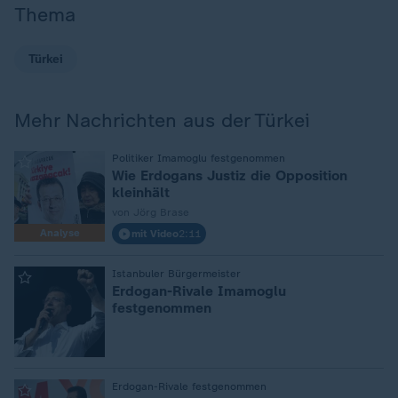
Thema
Türkei
Mehr Nachrichten aus der Türkei
:
Politiker Imamoglu festgenommen
Wie Erdogans Justiz die Opposition
kleinhält
von Jörg Brase
Analyse
mit Video
2:11
:
Istanbuler Bürgermeister
Erdogan-Rivale Imamoglu
festgenommen
:
Erdogan-Rivale festgenommen