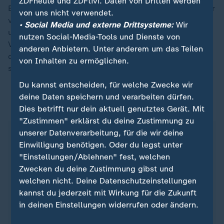
ZDFheute und ZDFtivi. Daten von Dritten werden
Ermittlungen gegen den wichtigen Oppositionspolitiker
von uns nicht verwendet.
von einem zivilen Putsch. In Istanbul, Ankara, Izmir
• Social Media und externe Drittsysteme:
Wir
und anderen Städten demonstrierten Menschen
nutzen Social-Media-Tools und Dienste von
Verboten zum Trotz den fünften Abend in Folge gegen
anderen Anbietern. Unter anderem um das Teilen
das Vorgehen der Regierung. Zehntausende schließen
von Inhalten zu ermöglichen.
sich den Protesten mittlerweile an.
Du kannst entscheiden, für welche Zwecke wir
deine Daten speichern und verarbeiten dürfen.
ZDFheute auf WhatsApp
Dies betrifft nur dein aktuell genutztes Gerät. Mit
"Zustimmen" erklärst du deine Zustimmung zu
unserer Datenverarbeitung, für die wir deine
Einwilligung benötigen. Oder du legst unter
"Einstellungen/Ablehnen" fest, welchen
Zwecken du deine Zustimmung gibst und
welchen nicht. Deine Datenschutzeinstellungen
kannst du jederzeit mit Wirkung für die Zukunft
in deinen Einstellungen widerrufen oder ändern.