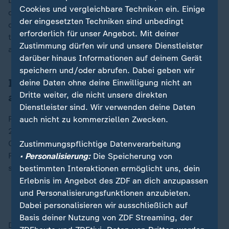
befürchtet worden, sie erschütterte das Land aber
Cookies und vergleichbare Techniken ein. Einige
dennoch. Kritiker sehen in dem Vorgehen den Versuch
der eingesetzten Techniken sind unbedingt
der Regierung, einen gefährlichen Konkurrenten des
erforderlich für unser Angebot. Mit deiner
türkischen Präsidenten
Recep Tayyip Erdogan
Zustimmung dürfen wir und unsere Dienstleister
auszuschalten.
darüber hinaus Informationen auf deinem Gerät
speichern und/oder abrufen. Dabei geben wir
Imamoglu ist Erdogans
deine Daten ohne deine Einwilligung nicht an
Dritte weiter, die nicht unsere direkten
aussichtsreichster Rivale
Dienstleister sind. Wir verwenden deine Daten
Regulär finden die nächsten Präsidentschaftswahlen
auch nicht zu kommerziellen Zwecken.
2028 statt. Umfragen sagten Imamoglu bisher gute
Chancen gegen den seit 2003 abwechselnd als
Zustimmungspflichtige Datenverarbeitung
Regierungschef oder Präsident an der Staatsspitze
• Personalisierung:
Die Speicherung von
stehenden Erdogan voraus.
bestimmten Interaktionen ermöglicht uns, dein
Erlebnis im Angebot des ZDF an dich anzupassen
und Personalisierungsfunktionen anzubieten.
Imamoglu: Reaktionen der türkischen Community
Dabei personalisieren wir ausschließlich auf
Basis deiner Nutzung von ZDF Streaming, der
Die CHP spricht im Zusammenhang mit den