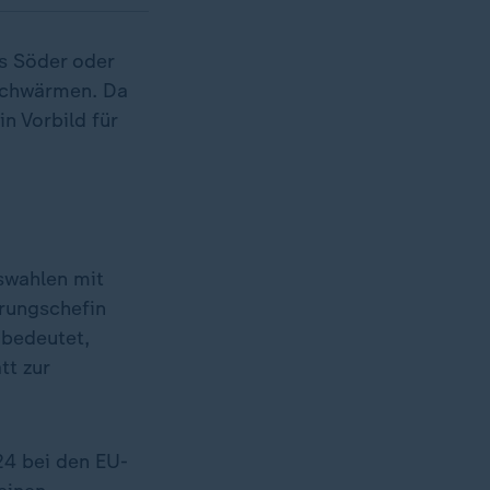
us Söder oder
chwärmen. Da
in Vorbild für
swahlen mit
erungschefin
 bedeutet,
tt zur
24 bei den EU-