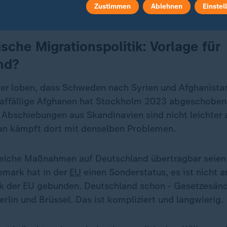
Zustimmen
Ablehnen
Einstel
, intensivere Grenzkontrollen.
sche Migrationspolitik: Vorlage für
nd?
ker loben, dass Schweden nach Syrien und Afghanista
straffällige Afghanen hat Stockholm 2023 abgeschoben
 Abschiebungen aus Skandinavien sind nicht leichter 
an kämpft dort mit denselben Problemen.
welche Maßnahmen auf Deutschland übertragbar seien,
emark hat in der
EU
einen Sonderstatus, es ist nicht a
ik der EU gebunden. Deutschland schon - Gesetzesän
erlin und Brüssel. Das ist kompliziert und langwierig.