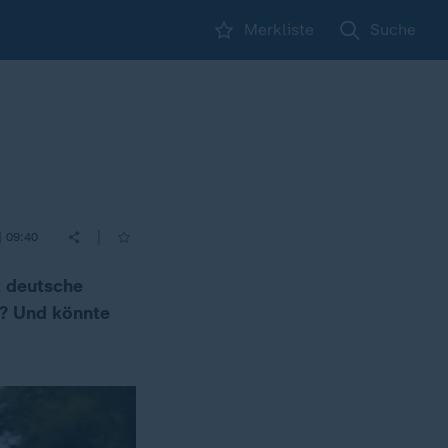
Merkliste
Suche
|
| 09:40
t deutsche
n? Und könnte