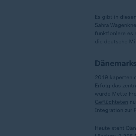
Es gibt in dies
Sahra Wagenknec
funktioniere es 
die deutsche Mi
Dänemarks 
2019 kaperten d
Erfolg das zent
wurde Mette Fred
Geflüchteten
nu
Integration zur
Heute steht Dän