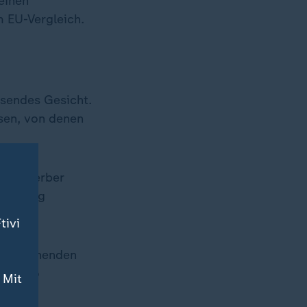
einen
 EU-Vergleich.
isendes Gesicht.
sen, von denen
sylbewerber
n Antrag
tivi
sylsuchenden
50 Euro
 Mit