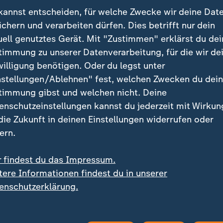
kannst entscheiden, für welche Zwecke wir deine Dat
 Minister für Ausländer und Integration
ichern und verarbeiten dürfen. Dies betrifft nur dein
uell genutztes Gerät. Mit "Zustimmen" erklärst du dei
timmung zu unserer Datenverarbeitung, für die wir de
 Mehr Auswanderung als Einwande
willigung benötigen. Oder du legst unter
nstellungen/Ablehnen" fest, welchen Zwecken du dei
r Schweden wie Deutschland eines der Hauptziele für
timmung gibst und welchen nicht. Deine
vollzog das Land die Kehrtwende. Im vergangenen J
enschutzeinstellungen kannst du jederzeit mit Wirkun
äge.
 die Zukunft in deinen Einstellungen widerrufen oder
ern.
 vermeldete die Migrationsministerin Maria Malmer 
in Land mehr, in das Asylbewerber einwandern. Im er
r findest du das Impressum.
en mehr Migranten das Land verlassen, als eingewande
tere Informationen findest du in unserer
enschutzerklärung.
e Minderheitsregierung, die von den rechtspopulistis
ten toleriert wird, hat ihren Kurs nach dänischem V
ere Anforderungen für den Familiennachzug, reduziert