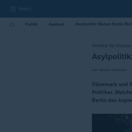
Menü
Asylpolitik: Warum Berlin Ri
Politik
Ausland
Vorbild für Deuts
Asylpolitik
:
von Winnie Heescher
Dänemark und S
Politiker. Welc
Berlin das kopi