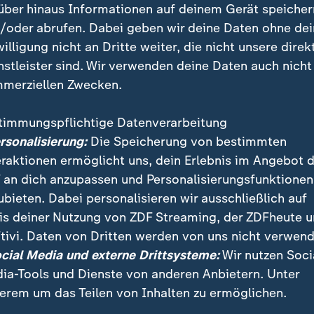
über hinaus Informationen auf deinem Gerät speicher
/oder abrufen. Dabei geben wir deine Daten ohne de
 Harte Gesetze und Abschreckungsr
willigung nicht an Dritte weiter, die nicht unsere direk
nstleister sind. Wir verwenden deine Daten auch nicht
dlungen will die dänische Regierung bis 2030 sozia
merziellen Zwecken.
ch macht es das "Ghetto-Gesetz": In keinem Stadtbez
"nicht-westliche Ausländer" leben.
timmungspflichtige Datenverarbeitung
ersonalisierung:
Die Speicherung von bestimmten
ze sorgten für große Empörung und doch trägt die dä
eraktionen ermöglicht uns, dein Erlebnis im Angebot 
en Kurs mittlerweile in ihrer Breite mit. Nicht alle 
 an dich anzupassen und Personalisierungsfunktionen
 dienen mehr der symbolischen Abschreckung, die au
ubieten. Dabei personalisieren wir ausschließlich auf
. Der sozialdemokratische Migrationsminister lobt:
is deiner Nutzung von ZDF Streaming, der ZDFheute 
tivi. Daten von Dritten werden von uns nicht verwend
ocial Media und externe Drittsysteme:
Wir nutzen Soci
 eins der besten Länder in Europa,
ia-Tools und Dienste von anderen Anbietern. Unter
eht, Menschen wieder nach Hause 
erem um das Teilen von Inhalten zu ermöglichen.
n.