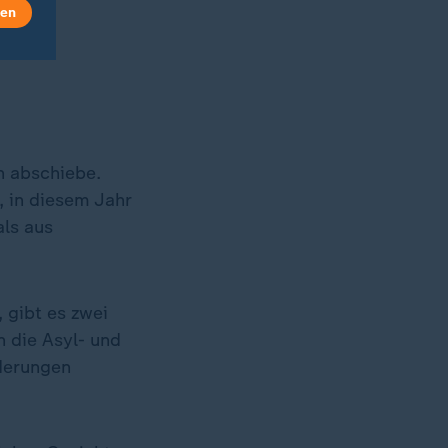
len
n abschiebe.
, in diesem Jahr
als aus
 gibt es zwei
n die Asyl- und
derungen