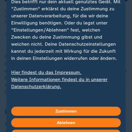
Dies betrifft nur dein aktuell genutztes Gerät. Mit
"Zustimmen" erklärst du deine Zustimmung zu
Deutschlands Kinderkliniken droht der Kollaps. Der
unserer Datenverarbeitung, für die wir deine
Hauptgrund: zu wenig Pflegekräfte. 37 Grad begleitet
Pflegerinnen am Rande der Belastungsgrenze.
Einwilligung benötigen. Oder du legst unter
"Einstellungen/Ablehnen" fest, welchen
21.03.2023 | 29:05 min
Zwecken du deine Zustimmung gibst und
welchen nicht. Deine Datenschutzeinstellungen
kannst du jederzeit mit Wirkung für die Zukunft
Schritt für Schritt erprobt Jacqueline Duchow die
in deinen Einstellungen widerrufen oder ändern.
Routine mit ihrer Tochter und lernt, worauf es
ankommt: "Immer ruhig bleiben, auf jeden Fall nicht in
Hier findest du das Impressum.
Panik geraten, das tut dem Kind und einem selber
Weitere Informationen findest du in unserer
nicht gut, weil man sich dann nicht konzentrieren kann.
Datenschutzerklärung.
Das ist sehr wichtig."
Lebensqualität für Eltern und Kinder
Zustimmen
Ablehnen
Auch ganz alltägliche Dinge wie einen Spaziergang
oder den Besuch im Supermarkt üben die
Pflegekräfte