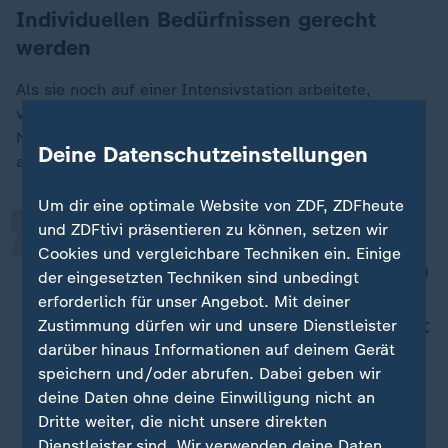
Individuellen Bedürfnissen gerecht
werden
Als sie noch auf einer Intensivstation arbeitete,
„
versorgte Schwarz-Hartkopf Kinder in akuten
Notfällen. Bei "Ülenkinder" ist ihre Aufgabe eine
Deine Datenschutzeinstellungen
andere - sie leitet die Eltern an.
Um dir eine optimale Website von ZDF, ZDFheute
und ZDFtivi präsentieren zu können, setzen wir
Das ist so wie bei einem Kind, das
Cookies und vergleichbare Techniken ein. Einige
Laufen oder Fahrradfahren lernt: Man
der eingesetzten Techniken sind unbedingt
hält noch hinten am Sattel fest und
erforderlich für unser Angebot. Mit deiner
irgendwann lässt man los. Und so ist
Zustimmung dürfen wir und unsere Dienstleister
darüber hinaus Informationen auf deinem Gerät
das hier eigentlich auch.
speichern und/oder abrufen. Dabei geben wir
Pamela Schwarz-Hartkopf, Kinderkrankenpflegerin
deine Daten ohne deine Einwilligung nicht an
Dritte weiter, die nicht unsere direkten
Dienstleister sind. Wir verwenden deine Daten