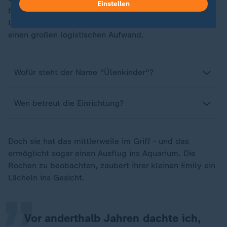
Einstellen
bei "Ülenkinder" mit den Familien. Für Jacqueline
Duchow bedeutet jeder Ausflug mit ihrer Tochter Emily
einen großen logistischen Aufwand.
Wofür steht der Name "Ülenkinder"?
Wen betreut die Einrichtung?
Doch sie hat das mittlerweile im Griff - und das
„
ermöglicht sogar einen Ausflug ins Aquarium. Die
Rochen zu beobachten, zaubert ihrer kleinen Emily ein
Lächeln ins Gesicht.
Vor anderthalb Jahren dachte ich,