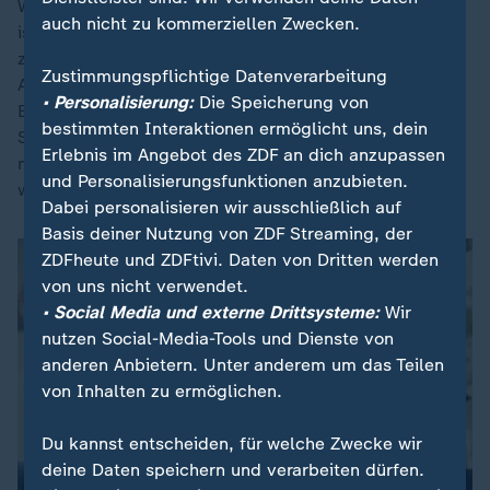
Was die Kinderkrankenschwester den Eltern beibringt,
auch nicht zu kommerziellen Zwecken.
ist auf die individuellen Bedürfnisse ihrer Kinder
zugeschnitten. Wie lässt sich eine unregelmäßige
Zustimmungspflichtige Datenverarbeitung
Atmung erkennen und behandeln? Wie funktioniert die
• Personalisierung:
Die Speicherung von
Ernährung über eine Magensonde? Wie lässt sich ein
bestimmten Interaktionen ermöglicht uns, dein
Sauerstofftank bedienen? Welche Medikamente
Erlebnis im Angebot des ZDF an dich anzupassen
müssen bei einem epileptischen Anfall verabreicht
und Personalisierungsfunktionen anzubieten.
werden?
Dabei personalisieren wir ausschließlich auf
Basis deiner Nutzung von ZDF Streaming, der
ZDFheute und ZDFtivi. Daten von Dritten werden
von uns nicht verwendet.
• Social Media und externe Drittsysteme:
Wir
nutzen Social-Media-Tools und Dienste von
anderen Anbietern. Unter anderem um das Teilen
von Inhalten zu ermöglichen.
Du kannst entscheiden, für welche Zwecke wir
deine Daten speichern und verarbeiten dürfen.