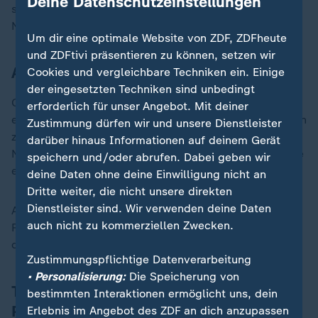
Deine Datenschutzeinstellungen
südlichen Stadt Pohang, wie Südkoreas amtliche
Nachrichtenagentur Yonhap berichtete.
Um dir eine optimale Website von ZDF, ZDFheute
und ZDFtivi präsentieren zu können, setzen wir
Absturzursache in Südkorea unklar
Cookies und vergleichbare Techniken ein. Einige
der eingesetzten Techniken sind unbedingt
Ortsansässige berichteten kurz nach dem Absturz von
erforderlich für unser Angebot. Mit deiner
einer Explosion. Rettungs- und Feuerwehrkräfte wurden
Zustimmung dürfen wir und unsere Dienstleister
zum Absturzort geschickt. In einem Bericht der
darüber hinaus Informationen auf deinem Gerät
Nachrichtenagentur Yonhap hieß es, dass Einsatzkräfte
speichern und/oder abrufen. Dabei geben wir
einen Brand zu löschen versuchten.
deine Daten ohne deine Einwilligung nicht an
Dritte weiter, die nicht unsere direkten
Dienstleister sind. Wir verwenden deine Daten
Alle vier Personen an Bord wurden von den
auch nicht zu kommerziellen Zwecken.
Rettungskräften tot geborgen. Die genauen Gründe
des Absturzes sind bislang unklar.
Zustimmungspflichtige Datenverarbeitung
• Personalisierung:
Die Speicherung von
Trainingsflug ab Luftwaffenstützpunkt
bestimmten Interaktionen ermöglicht uns, dein
Pohang
Erlebnis im Angebot des ZDF an dich anzupassen