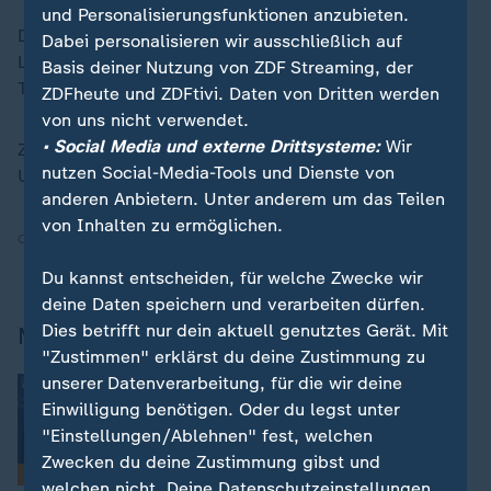
und Personalisierungsfunktionen anzubieten.
Das Flugzeug war kurz vor dem Absturz von einem
Dabei personalisieren wir ausschließlich auf
Luftwaffenstützpunkt in Pohang zu einer
Basis deiner Nutzung von ZDF Streaming, der
Trainingsmission aufgebrochen.
ZDFheute und ZDFtivi. Daten von Dritten werden
von uns nicht verwendet.
• Social Media und externe Drittsysteme:
Wir
Zeugen berichteten, riesige Rauchschwaden nahe dem
nutzen Social-Media-Tools und Dienste von
Unglücksort gesehen zu haben.
anderen Anbietern. Unter anderem um das Teilen
von Inhalten zu ermöglichen.
Quelle:
dpa, AP
Du kannst entscheiden, für welche Zwecke wir
deine Daten speichern und verarbeiten dürfen.
Dies betrifft nur dein aktuell genutztes Gerät. Mit
Mehr Nachrichten aus Südkorea
"Zustimmen" erklärst du deine Zustimmung zu
unserer Datenverarbeitung, für die wir deine
:
China, Japan, Südkorea
Wie Trump alte Feinde ungewollt
Einwilligung benötigen. Oder du legst unter
versöhnen könnte
"Einstellungen/Ablehnen" fest, welchen
Miriam Steimer, Peking
Zwecken du deine Zustimmung gibst und
Analyse
welchen nicht. Deine Datenschutzeinstellungen