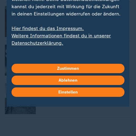
kannst du jederzeit mit Wirkung für die Zukunft
:
Neuwahlen stehen bevor
in deinen Einstellungen widerrufen oder ändern.
Südkoreas Präsident Yoon des Amtes
enthoben
Hier findest du das Impressum.
Weitere Informationen findest du in unserer
Datenschutzerklärung.
:
Vorstandschef warnt Team
Samsung: "Frage von Überleben oder
Sterben"
Zustimmen
Ablehnen
:
Militärübung in Südkorea
Kampfflugzeug wirft versehentlich
Einstellen
Bomben ab