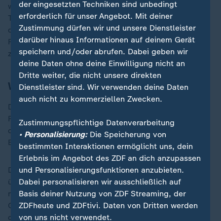
der eingesetzten Techniken sind unbedingt
worden. Die Bewohner von zwei Gemeinden im unteren
erforderlich für unser Angebot. Mit deiner
Tal waren in der Nacht zu Freitag aufgerufen worden,
Zustimmung dürfen wir und unsere Dienstleister
das Nötigste zu packen, um im Fall einer nötigen
darüber hinaus Informationen auf deinem Gerät
Flucht bereit zu sein. Die Gefahr ist nun
speichern und/oder abrufen. Dabei geben wir
zurückgegangen.
deine Daten ohne deine Einwilligung nicht an
Dritte weiter, die nicht unsere direkten
Weitere Felsabbrüche möglich
Dienstleister sind. Wir verwenden deine Daten
auch nicht zu kommerziellen Zwecken.
Die Behörden können aber nach wie vor keine weiteren
Felsabbrüche oberhalb des Katastrophengebiets und
Zustimmungspflichtige Datenverarbeitung
dann folgende neue Gerölllawinen oberhalb des Dorfs
• Personalisierung:
Die Speicherung von
Blatten ausschließen.
bestimmten Interaktionen ermöglicht uns, dein
Erlebnis im Angebot des ZDF an dich anzupassen
Der Schuttkegel wird mit Drohnen und einer Webcam
und Personalisierungsfunktionen anzubieten.
überwacht. Experten schätzen, dass ein Drittel der
Dabei personalisieren wir ausschließlich auf
neun Millionen Kubikmeter im Schuttkegel
Basis deiner Nutzung von ZDF Streaming, der
Gletschereis ist - welchen Einfluss die Schmelze auf
ZDFheute und ZDFtivi. Daten von Dritten werden
die Geröll- und Felsmasse hat, ist schwer
von uns nicht verwendet.