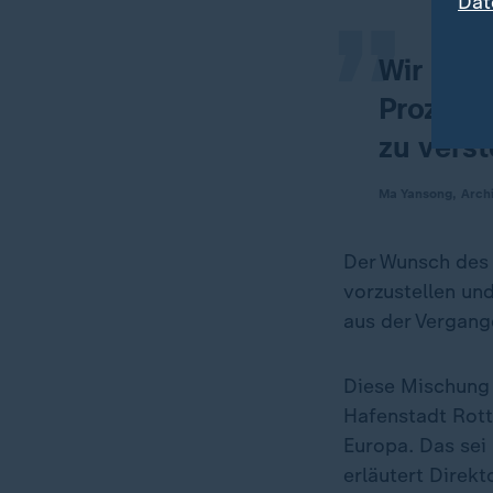
Dat
Wir arbe
Prozess,
zu vers
Ma Yansong, Archi
Der Wunsch des 
vorzustellen un
aus der Vergang
Diese Mischung 
Hafenstadt Rott
Europa. Das sei
erläutert Direk