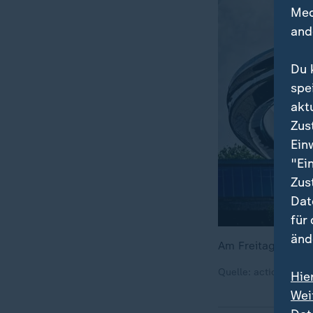
Med
and
Du 
spe
akt
Zus
Ein
"Ei
Zus
Dat
für
änd
Am Freitag öffnet
„
Quelle: action press
Hie
Wei