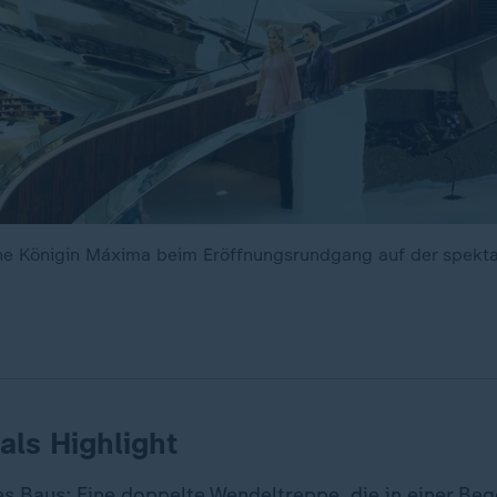
che Königin Máxima beim Eröffnungsrundgang auf der spekt
als Highlight
es Baus: Eine doppelte Wendeltreppe, die in einer Be