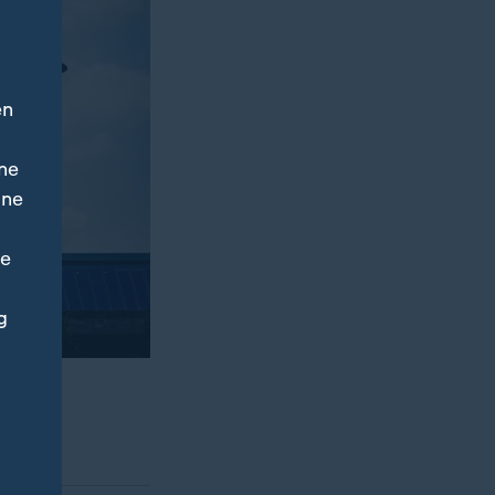
en
ne
ine
ne
g