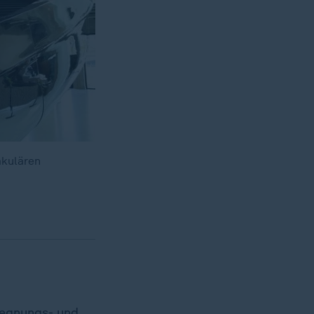
akulären
gegnungs- und