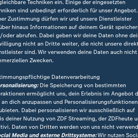
gleichbare Techniken ein. Einige der eingesetzten
ine Bewegung des menschlichen Körpers, auch in der
hniken sind unbedingt erforderlich für unser Angebot.
ner Zustimmung dürfen wir und unsere Dienstleister
über hinaus Informationen auf deinem Gerät speicher
/oder abrufen. Dabei geben wir deine Daten ohne de
 diese Treppe als einen sozialen Or
willigung nicht an Dritte weiter, die nicht unsere direk
n sehen andere - und sich selbst.
nstleister sind. Wir verwenden deine Daten auch nicht
merziellen Zwecken.
tekt
timmungspflichtige Datenverarbeitung
ten, der in China schon längst zu den ganz Großen se
ersonalisierung:
Die Speicherung von bestimmten
Gebäude das erste Projekt dieser Art in Europa. "Ich w
eraktionen ermöglicht uns, dein Erlebnis im Angebot 
iesem Projekt verbunden", bekennt Yansong.
 an dich anzupassen und Personalisierungsfunktionen
ubieten. Dabei personalisieren wir ausschließlich auf
is deiner Nutzung von ZDF Streaming, der ZDFheute 
tivi. Daten von Dritten werden von uns nicht verwend
ocial Media und externe Drittsysteme:
Wir nutzen Soci