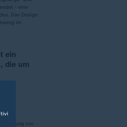
endet - eine
dos. Das Design
ansong im
t ein
, die um
r
tivi
 Begegnung vor.