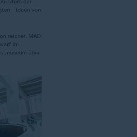
le Stars der
gten - Ideen von
ion reicher. MAD
twarf im
unstmuseum über