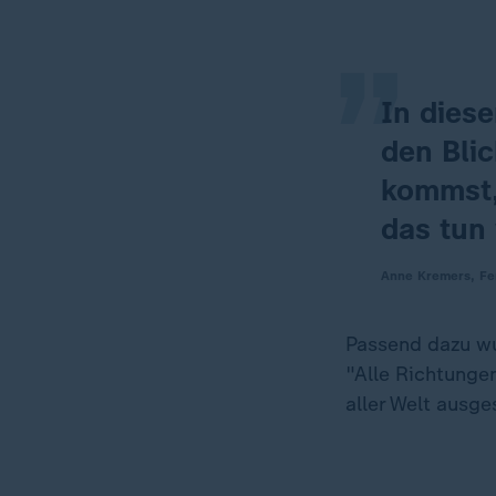
„
In dies
den Blic
kommst,
das tun 
Anne Kremers, Fen
Passend dazu wu
"Alle Richtunge
aller Welt ausges