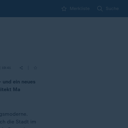
Merkliste
Suche
|
| 19:41
- und ein neues
hitekt Ma
egsmoderne.
ch die Stadt im