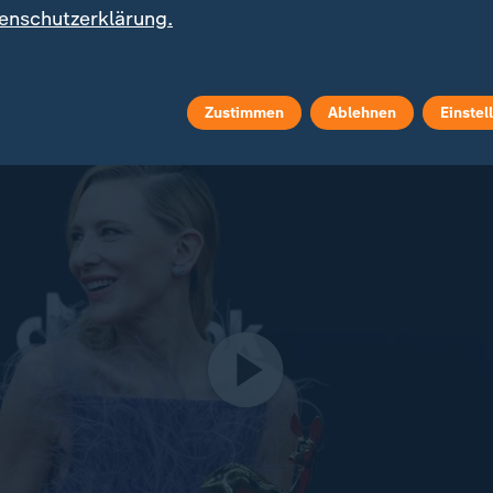
enschutzerklärung.
hat Gottschalk mehr als 150 Mal die Samstagabend-
ert - und wurde zum Publikumsliebling von Millionen.
Zustimmen
Ablehnen
Einstel