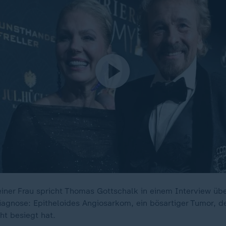
ner Frau spricht Thomas Gottschalk in einem Interview übe
iagnose: Epitheloides Angiosarkom, ein bösartiger Tumor, d
ht besiegt hat.