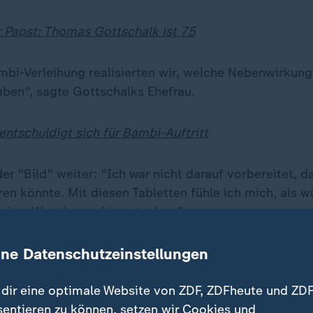
er Papst: Thomas Gottschalk ist 75
ambi-Verleihung realisierten wir, welche Nebenwirkung
en", sagte Gottschalks Ehefrau.
entschuldigt sich für Bambi-Auftritt
der "Bild" weiter: "Ich war nicht darauf vorbereitet, d
en könnte. Mit diesen Tabletten fühle ich mich, als w
 einer Waschmaschine stecken."
ine Datenschutzeinstellungen
te mich so selbst nicht. Inzwischen
dir eine optimale Website von ZDF, ZDFheute und ZDF
 die Schmerzmittel.
sentieren zu können, setzen wir Cookies und