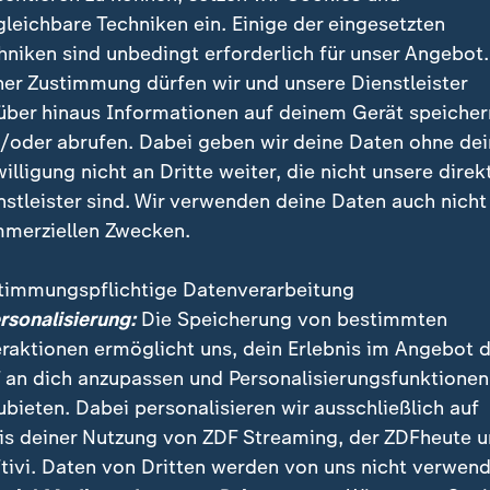
gleichbare Techniken ein. Einige der eingesetzten
k
hniken sind unbedingt erforderlich für unser Angebot.
ner Zustimmung dürfen wir und unsere Dienstleister
 Krebsart leidet Thomas Gottschalk?
über hinaus Informationen auf deinem Gerät speicher
/oder abrufen. Dabei geben wir deine Daten ohne de
willigung nicht an Dritte weiter, die nicht unsere direk
iden Angiosarkom handelt es sich um einen seltenen,
nstleister sind. Wir verwenden deine Daten auch nicht
n den Zellen der Blutgefäße ausgeht. Sarkome umfass
merziellen Zwecken.
 bösartige Tumoren, wie die Deutsche Sarkom-Stiftung
erklärt. Sie machen demnach nur etwa ein Prozent alle
timmungspflichtige Datenverarbeitung
ngen aus und werden deshalb oft erst spät erkannt o
ersonalisierung:
Die Speicherung von bestimmten
t. Die Prognose bei Angiosarkom-Erkrankungen sei "eh
eraktionen ermöglicht uns, dein Erlebnis im Angebot 
er. Einfluss auf die Überlebenschancen nehmen demna
 an dich anzupassen und Personalisierungsfunktionen
 und die Tatsache, wie tief der Tumor bereits einged
ubieten. Dabei personalisieren wir ausschließlich auf
is deiner Nutzung von ZDF Streaming, der ZDFheute 
e wie zum Beispiel Morphin oder Fentanyl werden bei
tivi. Daten von Dritten werden von uns nicht verwend
en gegeben. Nebenwirkungen können Benommenheit