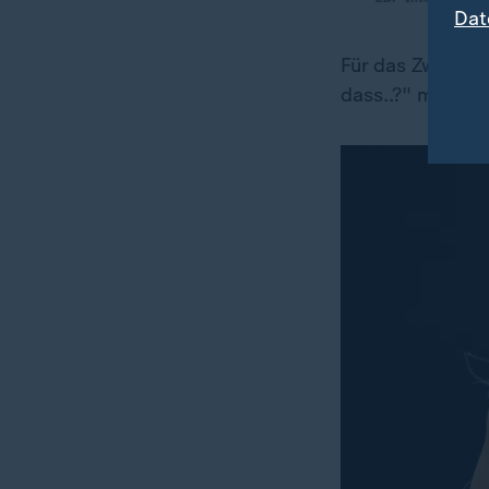
Dat
Für das Zweite 
dass..?" moderi