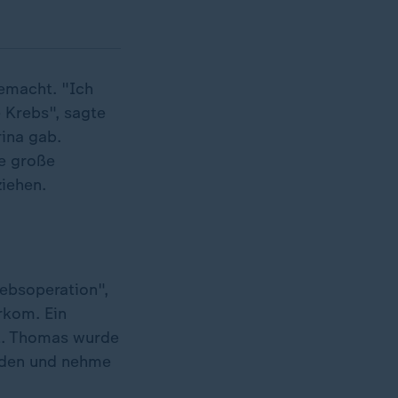
emacht. "Ich
e Krebs", sagte
rina gab.
e große
iehen.
ebsoperation",
rkom. Ein
ht. Thomas wurde
orden und nehme