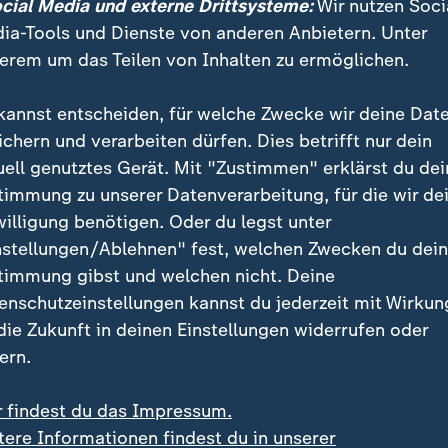
ocial Media und externe Drittsysteme:
Wir nutzen Soci
l und Schläfrigkeit sein.
ia-Tools und Dienste von anderen Anbietern. Unter
erem um das Teilen von Inhalten zu ermöglichen.
kannst entscheiden, für welche Zwecke wir deine Dat
ichern und verarbeiten dürfen. Dies betrifft nur dein
uell genutztes Gerät. Mit "Zustimmen" erklärst du dei
offenheit beim ZDF
timmung zu unserer Datenverarbeitung, für die wir de
tern Gottschalks zeigte sich auch ZDF-Intendant N
willigung benötigen. Oder du legst unter
nstellungen/Ablehnen" fest, welchen Zwecken du dei
timmung gibst und welchen nicht. Deine
enschutzeinstellungen kannst du jederzeit mit Wirkun
schen Thomas von Herzen, dass se
 die Zukunft in deinen Einstellungen widerrufen oder
ern.
reude und sein Optimismus ihm dabe
kheit zu besiegen.
r findest du das Impressum.
tere Informationen findest du in unserer
rbert Himmler