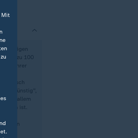
 Mit
n
ine
ten
 bösartigen
 zu
en bis zu 100
 auf ihrer
r
der falsch
er ungünstig",
des
ch vor allem
rungen ist.
und
 starken
et.
,