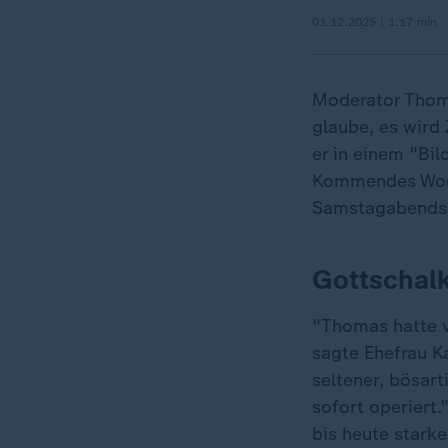
01.12.2025 | 1:17 min
Moderator Thoma
glaube, es wird 
er in einem "Bil
Kommendes Woch
Samstagabendsh
Gottschalk
"Thomas hatte v
sagte Ehefrau K
seltener, bösar
sofort operiert
bis heute stark