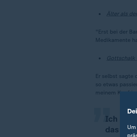
Älter als d
"Erst bei der B
Medikamente hab
Gottschalk 
„
Er selbst sagte 
so etwas passier
meinem Kopf in
De
Ich kann
Um 
das sind
prä