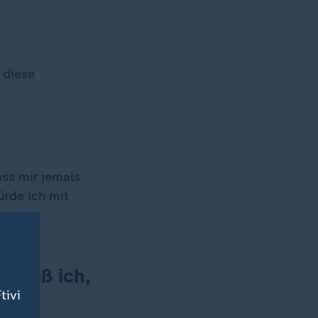
 diese
ass mir jemals
ürde ich mit
 weiß ich,
tivi