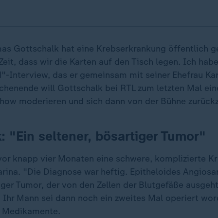
s Gottschalk hat eine Krebserkrankung öffentlich g
Zeit, dass wir die Karten auf den Tisch legen. Ich hab
d"-Interview, das er gemeinsam mit seiner Ehefrau Ka
enende will Gottschalk bei RTL zum letzten Mal ein
ow moderieren und sich dann von der Bühne zurückz
: "Ein seltener, bösartiger Tumor"
or knapp vier Monaten eine schwere, komplizierte Kr
arina. "Die Diagnose war heftig. Epitheloides Angiosa
tiger Tumor, der von den Zellen der Blutgefäße ausge
." Ihr Mann sei dann noch ein zweites Mal operiert w
e Medikamente.