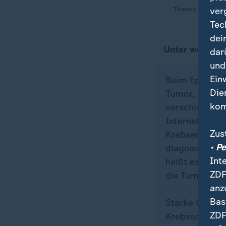
ver
Thomas Gottschal
Tec
dei
Unter welcher
dar
und
Ein
Beim Epithelo
Die
Tumor, der vo
kom
verschiedene,
Internetseite 
Zus
Krebserkranku
• P
diagnostizier
Int
heißt es weit
ZDF
die Tumorgröße
anz
Bas
Starke Opioid
ZDF
Krebsschmerz