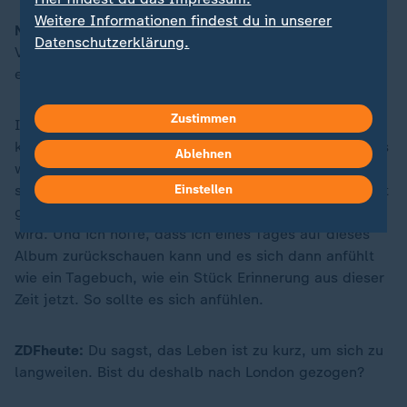
Weitere Informationen findest du in unserer
Nemo:
Ich sehe mich ein bisschen als die menschliche
Datenschutzerklärung.
Version eines Schwamms im Moment. Ich sauge
einfach alles auf, was um mich herum passiert.
Zustimmen
Ich schreibe gerade für mein neues Album und ich
kündige es jetzt schon an, während ich es schreibe. Es
Ablehnen
wird ein sehr aktuelles Album, es wird ein Album, das
Einstellen
sehr von dieser Dringlichkeit und dem, was im Moment
gerade alles um mich herum passiert, geprägt sein
wird. Und ich hoffe, dass ich eines Tages auf dieses
Album zurückschauen kann und es sich dann anfühlt
wie ein Tagebuch, wie ein Stück Erinnerung aus dieser
Zeit jetzt. So sollte es sich anfühlen.
ZDFheute:
Du sagst, das Leben ist zu kurz, um sich zu
langweilen. Bist du deshalb nach London gezogen?