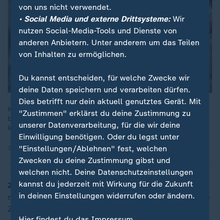
von uns nicht verwendet.
• Social Media und externe Drittsysteme:
Wir
nutzen Social-Media-Tools und Dienste von
anderen Anbietern. Unter anderem um das Teilen
von Inhalten zu ermöglichen.
Du kannst entscheiden, für welche Zwecke wir
deine Daten speichern und verarbeiten dürfen.
Dies betrifft nur dein aktuell genutztes Gerät. Mit
Künftig sollen trans- und intergeschlechtliche sowie nicht-
"Zustimmen" erklärst du deine Zustimmung zu
binäre Menschen ihren Geschlechtseintrag einfacher ändern
unserer Datenverarbeitung, für die wir deine
können. Was das neue Gesetz ermöglicht und was nicht.
Einwilligung benötigen. Oder du legst unter
"Einstellungen/Ablehnen" fest, welchen
23.08.2023 | 36:14 min
Zwecken du deine Zustimmung gibst und
welchen nicht. Deine Datenschutzeinstellungen
kannst du jederzeit mit Wirkung für die Zukunft
ZDFheute:
Ja, ich denke, das kann man sehr gut
in deinen Einstellungen widerrufen oder ändern.
nachvollziehen. Wie durchlebt der Mensch Nemo diese
Zeit jetzt?
Hier findest du das Impressum.