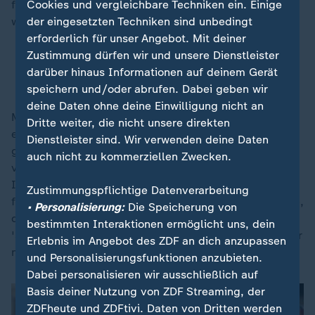
Cookies und vergleichbare Techniken ein. Einige
festen Überzeugung, dass es dann zu meiner Aufgabe
der eingesetzten Techniken sind unbedingt
wird.
erforderlich für unser Angebot. Mit deiner
Zustimmung dürfen wir und unsere Dienstleister
ESC-Star: Nemo macht sich für non-binäre
darüber hinaus Informationen auf deinem Gerät
Personen stark
speichern und/oder abrufen. Dabei geben wir
deine Daten ohne deine Einwilligung nicht an
Mir ist in den letzten Monaten klar geworden, wie
Dritte weiter, die nicht unsere direkten
extrem ich auf jeder Ebene zur Projektionsfläche
Dienstleister sind. Wir verwenden deine Daten
geworden bin - auf beiden Seiten: Ich werde mit sehr
auch nicht zu kommerziellen Zwecken.
viel Hass konfrontiert, aber auch mit sehr viel
Idealisierung. Das ist etwas, mit dem ich den Umgang
Zustimmungspflichtige Datenverarbeitung
finden musste - und immer noch muss. Und ich glaube,
• Personalisierung:
Die Speicherung von
dann kann ich das auch mehr einordnen, dieses
bestimmten Interaktionen ermöglicht uns, dein
'Symbolsein', aber auch, dass ich den Mensch dahinter
Erlebnis im Angebot des ZDF an dich anzupassen
nicht aus dem Blick verliere. Macht das für dich Sinn?
und Personalisierungsfunktionen anzubieten.
Dabei personalisieren wir ausschließlich auf
Basis deiner Nutzung von ZDF Streaming, der
ZDFheute und ZDFtivi. Daten von Dritten werden