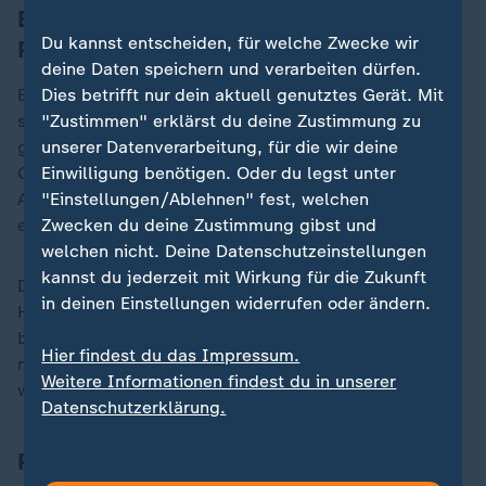
Bushido stand jahrelang unter
Du kannst entscheiden, für welche Zwecke wir
Polizeischutz
deine Daten speichern und verarbeiten dürfen.
Bushido, der inzwischen größtenteils in Dubai lebt,
Dies betrifft nur dein aktuell genutztes Gerät. Mit
stand jahrelang unter Polizeischutz, da er im Prozess
"Zustimmen" erklärst du deine Zustimmung zu
gegen mehrere Brüder der deutsch-arabischen
unserer Datenverarbeitung, für die wir deine
Großfamilie Abou-Chaker als Nebenkläger auftrat.
Einwilligung benötigen. Oder du legst unter
Arafat Abou-Chaker war früher Bushidos Manager - bis
"Einstellungen/Ablehnen" fest, welchen
es zum Zerwürfnis kam.
Zwecken du deine Zustimmung gibst und
welchen nicht. Deine Datenschutzeinstellungen
kannst du jederzeit mit Wirkung für die Zukunft
Die Abou-Chaker-Brüder wurden 2024 von den
in deinen Einstellungen widerrufen oder ändern.
Hauptvorwürfen freigesprochen, und das LKA
beendete den Polizeischutz für Bushido. Doch
Hier findest du das Impressum.
mindestens zwei Beamte sollen für Bushido
Weitere Informationen findest du in unserer
weitergearbeitet haben.
Datenschutzerklärung.
Personenschutz-Kommissariat aufgelöst