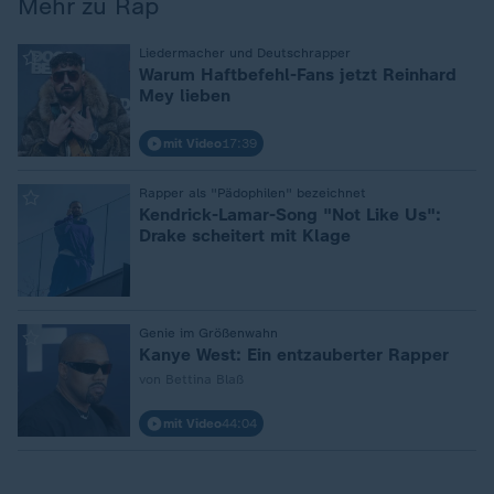
Mehr zu Rap
:
Liedermacher und Deutschrapper
Warum Haftbefehl-Fans jetzt Reinhard
Mey lieben
mit Video
17:39
:
Rapper als "Pädophilen" bezeichnet
Kendrick-Lamar-Song "Not Like Us":
Drake scheitert mit Klage
:
Genie im Größenwahn
Kanye West: Ein entzauberter Rapper
von Bettina Blaß
mit Video
44:04