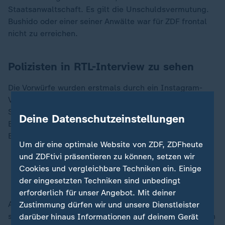
Staatsanwaltschaft. Es gilt die Unschuldsvermutung.
Bushido oder einer seiner Anwälte war für ZDF frontal
nicht zu erreichen.
Polizisten in RTL-Interview zu sehen
Die Vorwürfe wurden erstmals durch ein Instagram-
Video der RTL-Moderatorin Frauke Ludowig im
September 2025 öffentlich bekannt. Ludowig traf
Deine Datenschutzeinstellungen
Bushido und seine Frau in einem Döner-Imbiss in
Berlin-Mitte zum Interview.
Um dir eine optimale Website von ZDF, ZDFheute
und ZDFtivi präsentieren zu können, setzen wir
Abschiedstour 2026: Rapper Bushido will Karriere
Cookies und vergleichbare Techniken ein. Einige
beenden
der eingesetzten Techniken sind unbedingt
erforderlich für unser Angebot. Mit deiner
Auf dem Video sind im Hintergrund zwei Männer zu
Zustimmung dürfen wir und unsere Dienstleister
sehen, die den Eingangsbereich bewachen. Sie wurden
darüber hinaus Informationen auf deinem Gerät