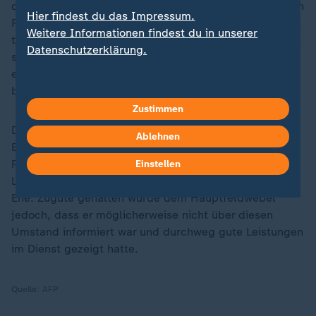
der mit der Ehefrau eines Kameraden Sex habe, dessen
Hier findest du das Impressum.
Rechte missachte. Die Missachtung der Ehe könne das
Weitere Informationen findest du in unserer
tägliche Miteinander in der militärischen Gemeinschaft
Datenschutzerklärung.
stark belasten, Spannungen, Unruhe und Misstrauen
erzeugen und den Zusammenhalt der Soldaten
beeinträchtigen.
Zustimmen
Dass der Hauptfeldwebel erst nach dem Auszug des
Ablehnen
Ehemanns mit der Frau zusammen war, werteten die
Richter nicht als entlastend. Die Pflicht zur ehelichen
Einstellen
Lebensgemeinschaft ende erst mit dem Scheitern der
Ehe. Zugute gehalten wurde dem Hauptfeldwebel
jedoch, dass er möglicherweise nicht über diesen
Umstand informiert war und durchweg gute Leistungen
im Dienst gezeigt hatte.
Quelle:
AFP