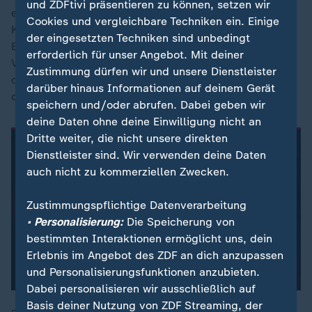
und ZDFtivi präsentieren zu können, setzen wir
eine Kürzung seiner Bezüge, weil er gegen die
Cookies und vergleichbare Techniken ein. Einige
Kameradschaftspflicht verstoßen hatte. Die
der eingesetzten Techniken sind unbedingt
Bundeswehrdisziplinaranwaltschaft, die das
erforderlich für unser Angebot. Mit deiner
Verteidigungsministerium und die Dienstbehörden vor
Zustimmung dürfen wir und unsere Dienstleister
dem Bundesverwaltungsgericht vertritt, hatte sich mit
darüber hinaus Informationen auf deinem Gerät
der Angelegenheit an die Richter in Leipzig gewandt.
speichern und/oder abrufen. Dabei geben wir
deine Daten ohne deine Einwilligung nicht an
Dritte weiter, die nicht unsere direkten
Dienstleister sind. Wir verwenden deine Daten
auch nicht zu kommerziellen Zwecken.
Zustimmungspflichtige Datenverarbeitung
• Personalisierung:
Die Speicherung von
bestimmten Interaktionen ermöglicht uns, dein
Erlebnis im Angebot des ZDF an dich anzupassen
und Personalisierungsfunktionen anzubieten.
Dabei personalisieren wir ausschließlich auf
Basis deiner Nutzung von ZDF Streaming, der