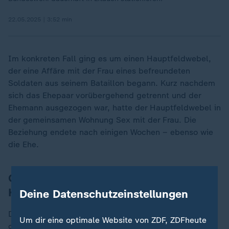
22.05.2025 | 3:52 min
Im konkreten Fall ging es um einen Hauptfeldwebel,
der eine Affäre mit der Frau eines befreundeten
Soldaten aus seinem Bataillon begann. Kurz nachdem
sich das Ehepaar vorübergehend getrennt und der
Ehemann ausgezogen war, hatte der Hauptfeldwebel in
der gemeinsamen Wohnung Sex mit der Frau. Die
Beziehung endete nach einigen Wochen – ebenso wie
die Ehe.
Gericht sah Verstoß gegen
Kameradschaftspflicht
Deine Datenschutzeinstellungen
Das Truppendienstgericht verhängte daraufhin gegen
Um dir eine optimale Website von ZDF, ZDFheute
den Hauptfeldwebel ein Beförderungsverbot sowie