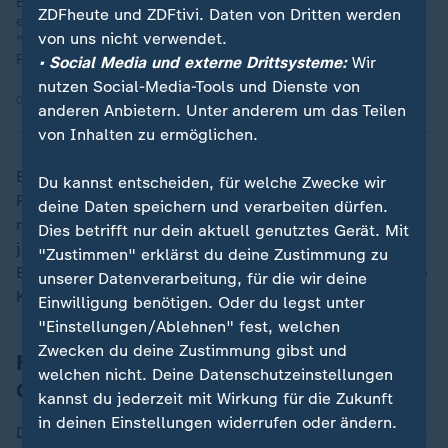
Bundesverteidigungsminister Boris Pistorius (SPD) wirbt für
ZDFheute und ZDFtivi. Daten von Dritten werden
einen neuen Grundwehrdienst. Das Ziel: die Bundeswehr
von uns nicht verwendet.
"kriegstüchtig" machen und eine mobilisierbare
Reservetruppe aufbauen.
• Social Media und externe Drittsysteme:
Wir
nutzen Social-Media-Tools und Dienste von
02.04.2025 | 13:13 min
anderen Anbietern. Unter anderem um das Teilen
von Inhalten zu ermöglichen.
Bei ihrer Entscheidung im Januar bewerteten die
Du kannst entscheiden, für welche Zwecke wir
Richter den Fall zwar etwas milder, wie das Gericht
deine Daten speichern und verarbeiten dürfen.
nun mitteilte. Eine Disziplinarmaßnahme hielten sie
Dies betrifft nur dein aktuell genutztes Gerät. Mit
jedoch grundsätzlich für angemessen. Das
"Zustimmen" erklärst du deine Zustimmung zu
Bundesverwaltungsgericht ordnete eine mehrmonatige
unserer Datenverarbeitung, für die wir deine
Kürzung der Dienstbezüge an.
Einwilligung benötigen. Oder du legst unter
"Einstellungen/Ablehnen" fest, welchen
Zwecken du deine Zustimmung gibst und
Fremdgehen kann militärische
welchen nicht. Deine Datenschutzeinstellungen
Gemeinschaft belasten
kannst du jederzeit mit Wirkung für die Zukunft
in deinen Einstellungen widerrufen oder ändern.
Die Richter begründeten ihr Urteil damit, dass jemand,