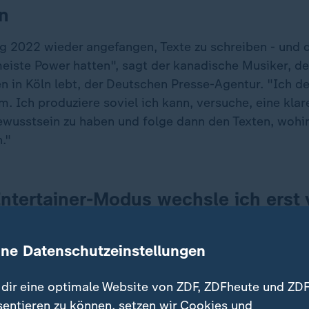
n
g 2022 wieder angefangen, Texte zu schreiben - und 
meiste Power hatten", sagt der kanadische Musiker, de
n in Köln lebt, der Deutschen Presse-Agentur. "Ich d
. Ich produziere soviel ich kann, versuche, eine kla
usstsein zu haben und folge dann den Texten, wohi
."
ntertainer-Modus wechsle ich erst v
ch dann objektiver und überlege, w
unktionieren kann und was nicht.
ine Datenschutzeinstellungen
Musiker
dir eine optimale Website von ZDF, ZDFheute und ZDF
sentieren zu können, setzen wir Cookies und