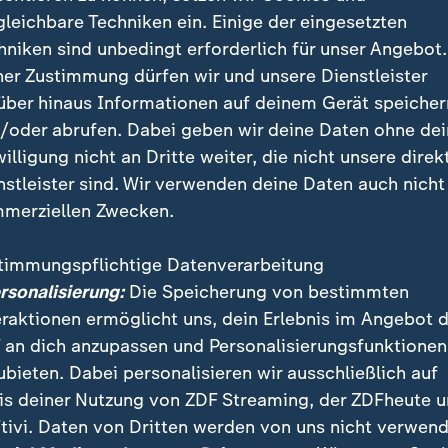
gleichbare Techniken ein. Einige der eingesetzten
ical Massacre"
hniken sind unbedingt erforderlich für unser Angebot.
hen Schaffensprozess widmet der 52-jährige Sänger, 
ner Zustimmung dürfen wir und unsere Dienstleister
tertainer, der eigentlich Jason Charles Beck heißt, 
über hinaus Informationen auf deinem Gerät speicher
 Song des Albums: "Neoclassical Massacre", eine ge
/oder abrufen. Dabei geben wir deine Daten ohne de
uf die Künstler, die Musik machen, nur um sich der A
willigung nicht an Dritte weiter, die nicht unsere direk
anzupassen und so größtmöglichen (kommerziellen) Er
nstleister sind. Wir verwenden deine Daten auch nicht
merziellen Zwecken.
e eines Künstlers ist nicht, den Alg
timmungspflichtige Datenverarbeitung
ersonalisierung:
Die Speicherung von bestimmten
n zu lassen, was wir schaffen - aber
eraktionen ermöglicht uns, dein Erlebnis im Angebot 
hmus zu unserem Vorteil zu nutzen, 
 an dich anzupassen und Personalisierungsfunktionen
eschaffen haben.
ubieten. Dabei personalisieren wir ausschließlich auf
is deiner Nutzung von ZDF Streaming, der ZDFheute 
Musiker
tivi. Daten von Dritten werden von uns nicht verwend