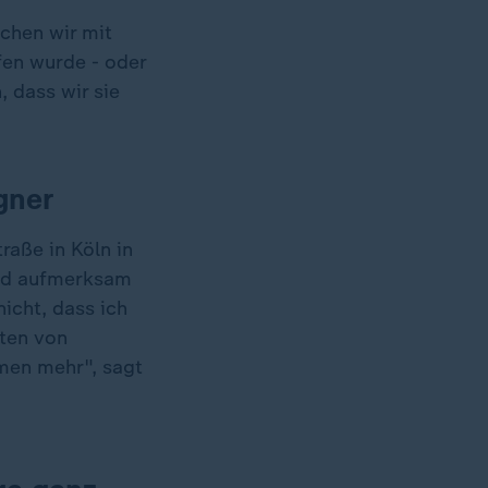
chen wir mit
fen wurde - oder
 dass wir sie
gner
raße in Köln in
eld aufmerksam
icht, dass ich
ten von
men mehr", sagt