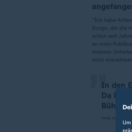
angefange
"Ich habe Anfan
Songs, die die 
schon seit Jahre
„
an mein Publikum
meinem Unterbew
mich mitnehmen
In den E
Da bin i
Bühne f
De
Chilly Gonzales, 
Um 
prä