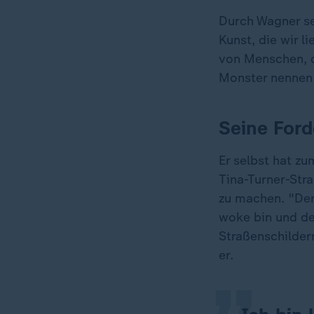
Durch Wagner se
Kunst, die wir 
von Menschen, d
Monster nennen
Seine Ford
Er selbst hat zu
Tina-Turner-St
zu machen. "Der
„
woke bin und d
Straßenschilder
er.