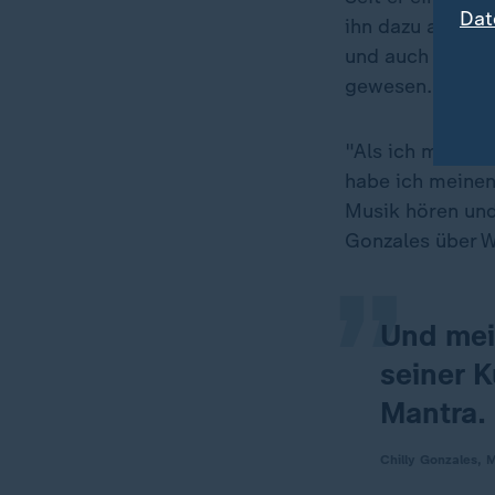
Dat
ihn dazu angeha
und auch bei de
gewesen.
"Als ich mehr üb
„
habe ich meinen
Musik hören und
Gonzales über 
Und mei
seiner K
Mantra.
Chilly Gonzales, 