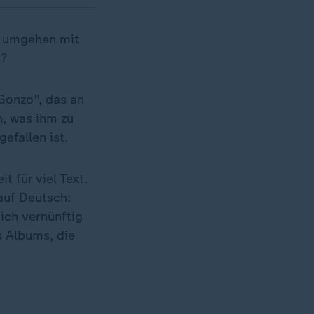
e umgehen mit
n?
Gonzo", das an
n, was ihm zu
efallen ist.
 für viel Text.
(auf Deutsch:
mich vernünftig
s Albums, die