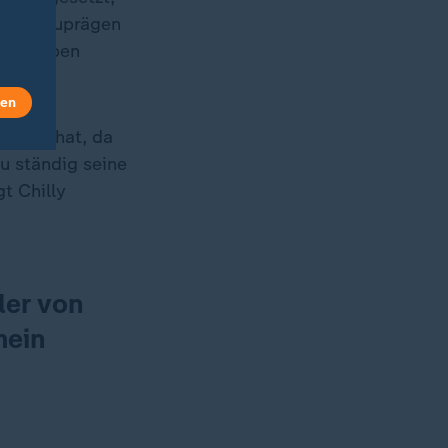
ich einzuprägen
inem Leben
len
rieben hat, da
u ständig seine
t Chilly
ler von
mein