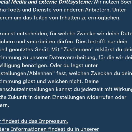
ocial Media und externe Drittsysteme:
Wir nutzen Soci
ia-Tools und Dienste von anderen Anbietern. Unter
gner"
erem um das Teilen von Inhalten zu ermöglichen.
rägnanteste, sicher aber provokativste der elf Song
kannst entscheiden, für welche Zwecke wir deine Dat
 Wagner".
ichern und verarbeiten dürfen. Dies betrifft nur dein
uell genutztes Gerät. Mit "Zustimmen" erklärst du dei
timmung zu unserer Datenverarbeitung, für die wir de
ja nicht der Erste, der die Aufmerks
willigung benötigen. Oder du legst unter
hasserfüllte Rhetorik lenkt und es
nstellungen/Ablehnen" fest, welchen Zwecken du dei
 in Hand damit, dass ich ein Fan s
timmung gibst und welchen nicht. Deine
fasziniert davon, wie dramatisch er
enschutzeinstellungen kannst du jederzeit mit Wirkun
 die Zukunft in deinen Einstellungen widerrufen oder
at.
ern.
Musiker
r findest du das Impressum.
tere Informationen findest du in unserer
ager war, habe sein Vater ihn der Musik Richard Wagne