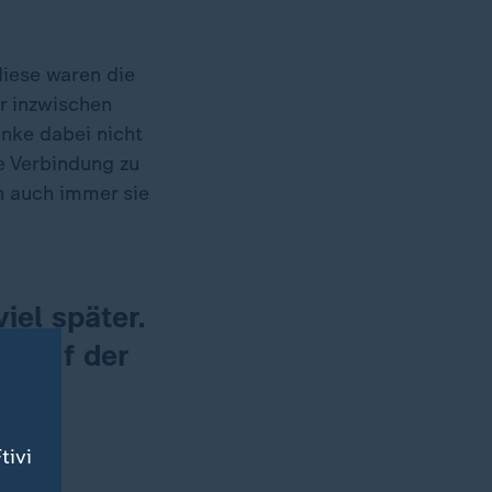
diese waren die
r inzwischen
enke dabei nicht
re Verbindung zu
n auch immer sie
iel später.
as auf der
tivi