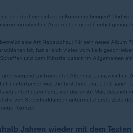
unst und darf sie sich dem Kommerz beugen? Und wi
unseren moralischen Ansprüchen nicht (mehr) genüge
 betreibt eine Art Nabelschau: Für sein neues Album "
rschienen ist, hat er sich vieles vom Leib geschriebe
Schaffen und dem Künstlerdasein im Allgemeinen eing
überwiegend Instrumental-Alben ist es inzwischen Zeit
that I entertained was the first time that I felt sane" 
ls ich unterhalten habe, war das erste Mal, dass ich 
tet die von Streicherklängen untermalte erste Zeile de
 Songs "Gonzo".
nhalb Jahren wieder mit dem Texten