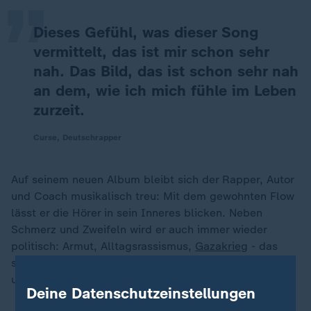
Dieses Gefühl, was dieser Song
vermittelt, das ist mir schon sehr
nah. Das Bild, das ist schon sehr nah
an dem, wie ich mich fühle im Leben
zurzeit.
Curse, Deutschrapper
Auf seinem neuen Album bleibt sich der Rapper, Autor
und Coach musikalisch treu: Mit dem gewohnten Flow
lässt er die Hörer in sein Inneres blicken. Neben
Schmerz und Zweifeln wird er auch immer wieder
politisch: Armut, Alltagsrassismus,
Gazakrieg
- das
sind nur einige Themen, die etwa in "Anunnaki Flow"
und "Überdosis Tee" angeschnitten werden.
Deine Datenschutzeinstellungen