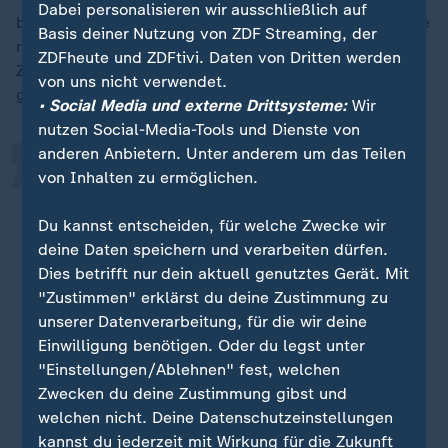
Dabei personalisieren wir ausschließlich auf
beschäftigt. Ich habe viele coole Sachen gemacht, die
„
Basis deiner Nutzung von ZDF Streaming, der
mir wahnsinnig Spaß gemacht haben und die ganze
ZDFheute und ZDFtivi. Daten von Dritten werden
Zeit währenddessen habe ich aber auch Musik
von uns nicht verwendet.
gemacht", so der 45-Jährige.
• Social Media und externe Drittsysteme:
Wir
nutzen Social-Media-Tools und Dienste von
anderen Anbietern. Unter anderem um das Teilen
Ich wollte mir natürlich auch die
von Inhalten zu ermöglichen.
Zeiten nehmen und den Raum
Du kannst entscheiden, für welche Zwecke wir
nehmen, um das alles richtig fertig
deine Daten speichern und verarbeiten dürfen.
zu machen und um viel Zeit im
Dies betrifft nur dein aktuell genutztes Gerät. Mit
Studio zu verbringen und eben um
"Zustimmen" erklärst du deine Zustimmung zu
auch Videos zu drehen und eine Tour
unserer Datenverarbeitung, für die wir deine
zu machen und so weiter und es hat
Einwilligung benötigen. Oder du legst unter
ein bisschen gedauert.
"Einstellungen/Ablehnen" fest, welchen
Zwecken du deine Zustimmung gibst und
Curse, Deutschrapper
welchen nicht. Deine Datenschutzeinstellungen
kannst du jederzeit mit Wirkung für die Zukunft