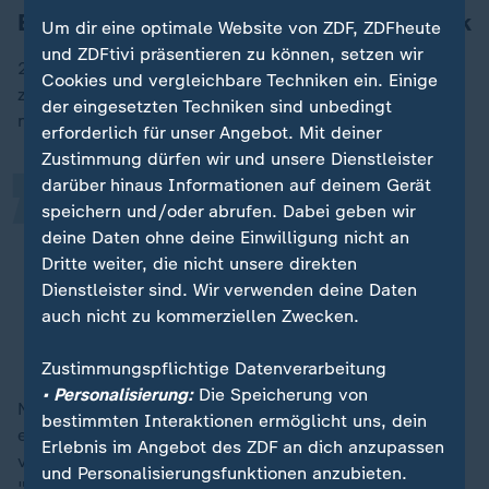
Bücher, Meditationspodcast - und Musik
Um dir eine optimale Website von ZDF, ZDFheute
„
und ZDFtivi präsentieren zu können, setzen wir
2018 landete das letzte Album des Rappers auf Platz
Cookies und vergleichbare Techniken ein. Einige
zwei der deutschen Charts. Fans mussten sich bis zum
der eingesetzten Techniken sind unbedingt
neuen Album lange gedulden.
erforderlich für unser Angebot. Mit deiner
Zustimmung dürfen wir und unsere Dienstleister
darüber hinaus Informationen auf deinem Gerät
Mir kommt es gar nicht vor wie
speichern und/oder abrufen. Dabei geben wir
sechseinhalb Jahre. Mir kommt es
deine Daten ohne deine Einwilligung nicht an
Dritte weiter, die nicht unsere direkten
vor, wie so - weiß ich nicht - zwei
Dienstleister sind. Wir verwenden deine Daten
Jahre oder so.
auch nicht zu kommerziellen Zwecken.
Curse, Deutschrapper
Zustimmungspflichtige Datenverarbeitung
• Personalisierung:
Die Speicherung von
Neben der Musik nahmen Meditation und Coaching
bestimmten Interaktionen ermöglicht uns, dein
einen immer größeren Raum in seinem Leben ein. So
Erlebnis im Angebot des ZDF an dich anzupassen
veröffentlichte er zwei Bücher und hat einen Podcast
und Personalisierungsfunktionen anzubieten.
"Meditation, Coaching & Life". "Ich war sehr