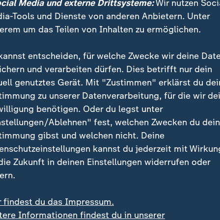
ocial Media und externe Drittsysteme:
Wir nutzen Soci
ia-Tools und Dienste von anderen Anbietern. Unter
ah 2015 in Charleston?
erem um das Teilen von Inhalten zu ermöglichen.
. Juni 2015 betrat der US-Amerikaner Dylann Roof 
kannst entscheiden, für welche Zwecke wir deine Dat
 "Emanuel African Methodist Episcopal Church". De
ichern und verarbeiten dürfen. Dies betrifft nur dein
belkreis, hörte zu. Dann zog er eine Waffe und eröffne
uell genutztes Gerät. Mit "Zustimmen" erklärst du dei
timmung zu unserer Datenverarbeitung, für die wir de
 motivierte Attentat löste in den USA eine Debatte üb
willigung benötigen. Oder du legst unter
rukturellen
Rassismus
und den Umgang mit Symbolen 
nstellungen/Ablehnen" fest, welchen Zwecken du dei
us - jenes Staatenbundes, der im amerikanischen Bürg
timmung gibst und welchen nicht. Deine
klaverei kämpfte.
enschutzeinstellungen kannst du jederzeit mit Wirkun
 die Zukunft in deinen Einstellungen widerrufen oder
ern.
eil Roof zuvor Fotos von sich mit der Konföderierten
avenorten veröffentlicht hatte.
r findest du das Impressum.
tere Informationen findest du in unserer