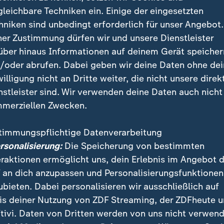
gleichbare Techniken ein. Einige der eingesetzten
hniken sind unbedingt erforderlich für unser Angebot.
ner Zustimmung dürfen wir und unsere Dienstleister
über hinaus Informationen auf deinem Gerät speicher
/oder abrufen. Dabei geben wir deine Daten ohne de
willigung nicht an Dritte weiter, die nicht unsere direk
nstleister sind. Wir verwenden deine Daten auch nicht
merziellen Zwecken.
ersklavten Menschen.
tation
timmungspflichtige Datenverarbeitung
ersonalisierung:
Die Speicherung von bestimmten
eraktionen ermöglicht uns, dein Erlebnis im Angebot 
 an dich anzupassen und Personalisierungsfunktionen
le* zeigt uns ein Foto. Ein junger weißer Mann hockt 
ubieten. Dabei personalisieren wir ausschließlich auf
ick starr. Seine Sonnenbrille steckt im schwarzen T-Shi
is deiner Nutzung von ZDF Streaming, der ZDFheute 
linken Hand eine Info-Broschüre. Nur Wochen später wi
tivi. Daten von Dritten werden von uns nicht verwend
chwarze Menschen erschießen.