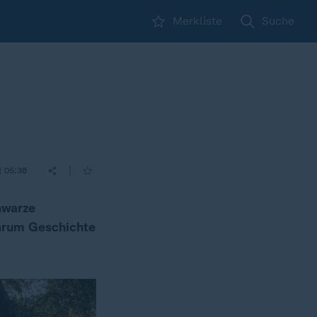
Merkliste
Suche
|
| 05:38
hwarze
warum Geschichte