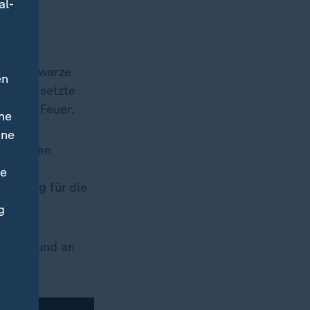
al-
die Schwarze
en
r Mann setzte
te das Feuer.
ne
ine
er weißen
der
ne
erkrieg für die
g
flagge und an