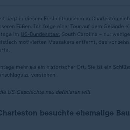
t liegt in diesem Freilichtmuseum in Charleston nicht
nseren Füßen. Ich folge einer Tour auf dem Gelände e
ntage im
US-Bundesstaat
South Carolina – nur wenig
sistisch motivierten Massakers entfernt, das vor zehn
rte.
antage mehr als ein historischer Ort. Sie ist ein Schlüs
Anschlags zu verstehen.
ie US-Geschichte neu definieren will
 Charleston besuchte ehemalige Ba