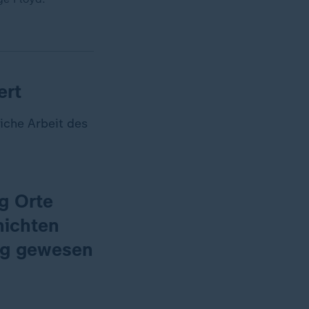
ert
liche Arbeit des
g Orte
hichten
tig gewesen