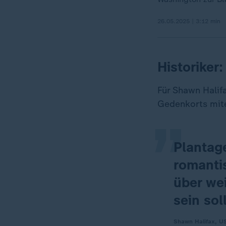
26.05.2025 | 3:12 min
Historiker
„
Für Shawn Halifa
Gedenkorts mite
Plantag
romanti
über we
sein sol
Shawn Halifax, US