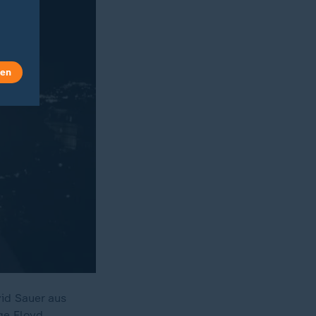
len
vid Sauer aus
ge Floyd.