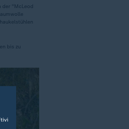
en der "McLeod
 Baumwolle
chaukelstühlen
en bis zu
tivi