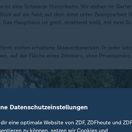
e ist eine Schwarze Historikerin. Wir stehen im Gart
 Blick auf ein Feld, auf dem einst unter Zwangsarbeit
 Das Haupthaus ist groß, strahlend weiß, mit zwei S
fernt stehen erhaltene Sklavenbaracken. In jeder lebt
en, auf der Fläche eines Zimmers, ohne Privatsphäre.
ine Datenschutzeinstellungen
dir eine optimale Website von ZDF, ZDFheute und ZDF
sentieren zu können, setzen wir Cookies und