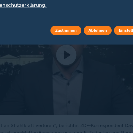
enschutzerklärung.
Zustimmen
Ablehnen
Einstel
 an Strahlkraft verloren", berichtet ZDF-Korrespondent Da
lack-Lives-Matter-Bewegung und zum 5. Todestag von Geor