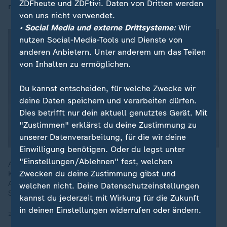
ZDFheute und ZDFtivi. Daten von Dritten werden
mich", sagte Penelope Zilliox, eine Besucherin.
von uns nicht verwendet.
• Social Media und externe Drittsysteme:
Wir
nutzen Social-Media-Tools und Dienste von
anderen Anbietern. Unter anderem um das Teilen
von Inhalten zu ermöglichen.
Du kannst entscheiden, für welche Zwecke wir
deine Daten speichern und verarbeiten dürfen.
Dies betrifft nur dein aktuell genutztes Gerät. Mit
"Zustimmen" erklärst du deine Zustimmung zu
unserer Datenverarbeitung, für die wir deine
Einwilligung benötigen. Oder du legst unter
"Einstellungen/Ablehnen" fest, welchen
Abramovic ist Mitbegründerin der Performance Art, sie vereint
Zwecken du deine Zustimmung gibst und
Kunst und Künstlerin in ihrem Werk. Die Retrospektive in der
Albertina Modern gibt Einblicke in ihr außergewöhnliches
welchen nicht. Deine Datenschutzeinstellungen
Schaffen.
kannst du jederzeit mit Wirkung für die Zukunft
in deinen Einstellungen widerrufen oder ändern.
21.11.2025 | 2:11 min