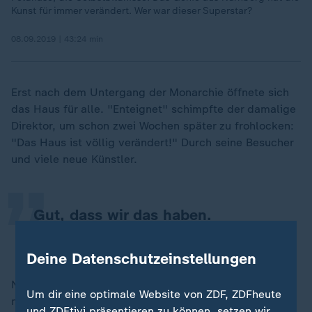
Kunst für immer verändert. Wer war dieser Superstar?
08.09.2019 | 43:24 min
Erst nach dem Untergang der Monarchie öffnete sich
das Haus für alle. "Enteignet" schimpfte der damalige
„
Direktor, um schon zwei Wochen später zu frohlocken:
"Das Haus ist völlig verändert!" Durch seine Besucher
und viele neue Künstler.
Gut, dass wir das haben.
Christine Schönhardt, Besucherin
Deine Datenschutzeinstellungen
Nach dem Ersten Weltkrieg verschmolz die Sammlung
Um dir eine optimale Website von ZDF, ZDFheute
mit der Hofbibliothek - schon damals zählte man eine
und ZDFtivi präsentieren zu können, setzen wir