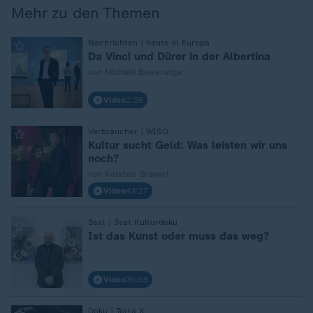
Mehr zu den Themen
:
Nachrichten | heute in Europa
Da Vinci und Dürer in der Albertina
von Michael Bewerunge
Video
2:26
:
Verbraucher | WISO
Kultur sucht Geld: Was leisten wir uns
noch?
von Karsten Gravert
Video
43:27
:
3sat | 3sat Kulturdoku
Ist das Kunst oder muss das weg?
Video
36:59
Doku | Terra X