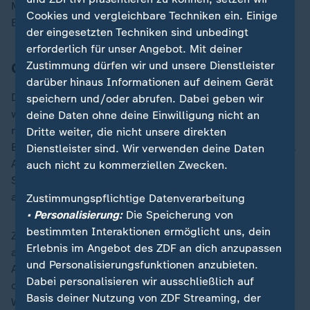
Million Stücke. Genauso viele Besucherinnen und
Cookies und vergleichbare Techniken ein. Einige
Besucher lockt die Albertina mittlerweile pro Jahr an.
der eingesetzten Techniken sind unbedingt
erforderlich für unser Angebot. Mit deiner
Großer Bestand, große Verantwortung
Zustimmung dürfen wir und unsere Dienstleister
darüber hinaus Informationen auf deinem Gerät
Das vergangene Jahrhundert brachte der Albertina
speichern und/oder abrufen. Dabei geben wir
weitere entscheidende Zuwächse: eine Fotosammlung
deine Daten ohne deine Einwilligung nicht an
mit heute über 120.000 Werken, 2007 die Sammlung
Dritte weiter, die nicht unsere direkten
Batliner, 2017 die Sammlung Essl. "Wir können sowohl
Dienstleister sind. Wir verwenden deine Daten
Altmeisterliches zeigen als auch Gegenwart. Das
auch nicht zu kommerziellen Zwecken.
Schöne ist, dass wir das einzeln zeigen können, aber
auch einen möglichen Dialog haben", sagt Gleis.
Zustimmungspflichtige Datenverarbeitung
• Personalisierung:
Die Speicherung von
bestimmten Interaktionen ermöglicht uns, dein
Zwischen Monet etwa, der die altmeisterliche Tradition
Erlebnis im Angebot des ZDF an dich anzupassen
auflöste - und Picasso, der sie radikal zerlegte. Die
und Personalisierungsfunktionen anzubieten.
Albertina will anregen, aufregen, inspirieren. Kunst mit
Dabei personalisieren wir ausschließlich auf
der Gegenwart konfrontieren. "Tolle
Basis deiner Nutzung von ZDF Streaming, der
Wechselausstellungen, dafür steht die Albertina für