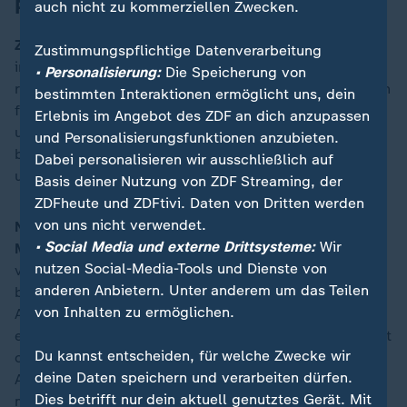
Preisträger
auch nicht zu kommerziellen Zwecken.
ZDF-Programmdirektorin Nadine Bilke:
"Wir begrüßen
Zustimmungspflichtige Datenverarbeitung
in Mainz einen Schriftsteller, dem es wichtig ist,
• Personalisierung:
Die Speicherung von
realistisch zu erzählen. Dessen Werk uns zurückführt in
bestimmten Interaktionen ermöglicht uns, dein
frühere Zeiten, in eine Welt, die es so nicht mehr gibt,
Erlebnis im Angebot des ZDF an dich anzupassen
und der empathisch auf den Alltag seiner Helden
und Personalisierungsfunktionen anzubieten.
blickt, auf ihre Suche, ihre Zweifel, Gefühle und
Dabei personalisieren wir ausschließlich auf
unverhofften Wendungen."
Basis deiner Nutzung von ZDF Streaming, der
ZDFheute und ZDFtivi. Daten von Dritten werden
von uns nicht verwendet.
Nino Haase, Oberbürgermeister der Landeshauptstadt
• Social Media und externe Drittsysteme:
Wir
Mainz:
"Mainz gewinnt mit Sven Regener einen Autor
nutzen Social-Media-Tools und Dienste von
von unverwechselbarer literarischer Stimme. Er ist
anderen Anbietern. Unter anderem um das Teilen
bekannt dafür, mit großer Genauigkeit auf das
von Inhalten zu ermöglichen.
Alltägliche zu schauen und die leisen Zwischentöne
ernst zu nehmen, aus denen sich das Leben einer Stadt
Du kannst entscheiden, für welche Zwecke wir
oft erst wirklich erschließt. Gerade diese
deine Daten speichern und verarbeiten dürfen.
Aufmerksamkeit für das scheinbar Unspektakuläre
Dies betrifft nur dein aktuell genutztes Gerät. Mit
macht ihn in besonderer Weise für das