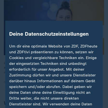
Deine Datenschutzeinstellungen
Um dir eine optimale Website von ZDF, ZDFheute
und ZDFtivi präsentieren zu können, setzen wir
Cookies und vergleichbare Techniken ein. Einige
Regeners Vorgängerin Annett Gröschner ist mit zwei
der eingesetzten Techniken sind unbedingt
Kolleginnen im Zug durch Deutschland gefahren. Wir sprechen
erforderlich für unser Angebot. Mit deiner
mit ihr über ihre lyrische Entdeckungsreise.
Zustimmung dürfen wir und unsere Dienstleister
darüber hinaus Informationen auf deinem Gerät
03.03.2026 | 11:42 min
speichern und/oder abrufen. Dabei geben wir
deine Daten ohne deine Einwilligung nicht an
Dritte weiter, die nicht unsere direkten
Würdigungen für Sven Regener als
Dienstleister sind. Wir verwenden deine Daten