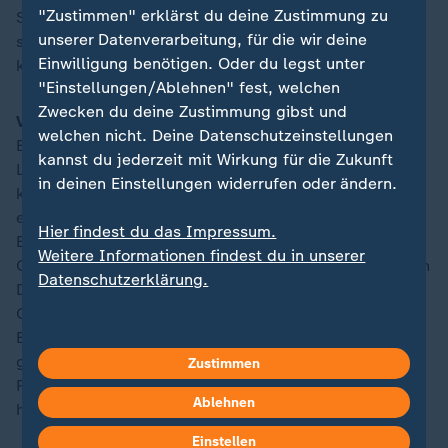
"Zustimmen" erklärst du deine Zustimmung zu
Stadtschreiberamt geeignet. Für die Stadt Mainz ist
unserer Datenverarbeitung, für die wir deine
seine Anwesenheit eine große Bereicherung - sowohl
Einwilligung benötigen. Oder du legst unter
kulturell als auch menschlich."
"Einstellungen/Ablehnen" fest, welchen
Zwecken du deine Zustimmung gibst und
Verleger Helge Malchow:
"Wer die mittlerweile sieben
welchen nicht. Deine Datenschutzeinstellungen
Bände von Sven Regeners ständig noch wachsendem
kannst du jederzeit mit Wirkung für die Zukunft
Lebensroman liest, gerät durch seine meisterhaft
in deinen Einstellungen widerrufen oder ändern.
komponierte Sprache in einen einzigartigen Sog, in
einen Zustand der Überwältigung, Versunkenheit und
Hier findest du das Impressum.
Erleuchtung. Dieser Solitär der deutschsprachigen
Weitere Informationen findest du in unserer
Gegenwartsliteratur ist zugleich ein Epochenroman, ein
Datenschutzerklärung.
Deutschland-, Berlin- und Kreuzbergroman, ein
Gesellschaftsroman, ein Generationenroman, ein
Bildungsroman und ein Roman über eine der letzten
großen Revolutionen in der Gegenwartskunst. Sven
Zustimmen
Regener ist nicht nur ein großer Musiker, sondern ein
Ablehnen
herausragender Schriftsteller."
Einstellen