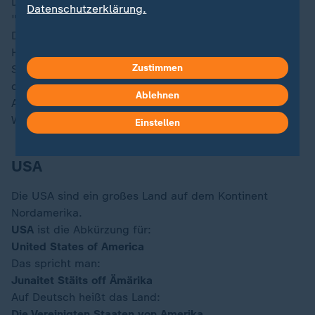
Die meisten Bundes-Staaten haben das Prinzip:
Datenschutzerklärung.
"Winner Takes All".
Das heißt:
Hat eine Partei in einem Bundes-Staat die meisten
Zustimmen
Stimmen bekommen, gewinnt sie alle Wahl-Leute in
diesem Bundes-Staat.
Ablehnen
Am Ende gewinnt der Präsidentschafts-Kandidat die
Wahl, der die meisten Stimmen der Wahl-Leute hat.
Einstellen
USA
Die USA sind ein großes Land auf dem Kontinent
Nordamerika.
USA
ist die Abkürzung für:
United States of America
Das spricht man:
Junaitet Stäits off Ämärika
Auf Deutsch heißt das Land:
Die Vereinigten Staaten von Amerika.