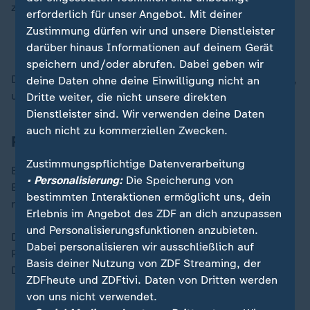
zum Beispiel:
erforderlich für unser Angebot. Mit deiner
neue Gesetze
Zustimmung dürfen wir und unsere Dienstleister
Geld für den Staat
darüber hinaus Informationen auf deinem Gerät
speichern und/oder abrufen. Dabei geben wir
Der Kongress arbeitet zusammen mit dem Präsidenten,
deine Daten ohne deine Einwilligung nicht an
um das Land zu regieren.
Dritte weiter, die nicht unsere direkten
Dienstleister sind. Wir verwenden deine Daten
auch nicht zu kommerziellen Zwecken.
Präsident
Zustimmungspflichtige Datenverarbeitung
Ein
Präsident
ist der Chef eines Landes.
• Personalisierung:
Die Speicherung von
Er wird von den Menschen gewählt, um das Land zu
bestimmten Interaktionen ermöglicht uns, dein
regieren.
Erlebnis im Angebot des ZDF an dich anzupassen
und Personalisierungsfunktionen anzubieten.
Der Präsident entscheidet zusammen mit anderen
Dabei personalisieren wir ausschließlich auf
Politikern, welche Regeln und Gesetze gelten.
Basis deiner Nutzung von ZDF Streaming, der
Der Präsident wird in den USA alle 4 Jahre gewählt.
ZDFheute und ZDFtivi. Daten von Dritten werden
von uns nicht verwendet.