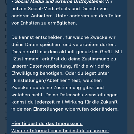
• Social Media und externe Drittsysteme:
Wir
Wahl-Leute
nutzen Social-Media-Tools und Dienste von
Bei den Wahlen in den USA gibt es
Wahl-Leute
.
anderen Anbietern. Unter anderem um das Teilen
Die Wahl-Leute stehen stellvertretend für einen der
von Inhalten zu ermöglichen.
beiden Präsidentschafts-Kandidaten.
Die Menschen in den USA wählen die Wahl-Leute.
Du kannst entscheiden, für welche Zwecke wir
So wählen sie
indirekt
den Präsidenten.
deine Daten speichern und verarbeiten dürfen.
Die Wahl-Leute wählen dann später den Präsidenten.
Dies betrifft nur dein aktuell genutztes Gerät. Mit
"Zustimmen" erklärst du deine Zustimmung zu
unserer Datenverarbeitung, für die wir deine
Insgesamt gibt es in den USA 538
Wahl-Leute
.
Einwilligung benötigen. Oder du legst unter
Die Wahl-Leute verteilen sich auf alle 50 Bundes-
"Einstellungen/Ablehnen" fest, welchen
Staaten und den District of Columbia (Washington
Zwecken du deine Zustimmung gibst und
D.C.).
welchen nicht. Deine Datenschutzeinstellungen
Jeder Bundes-Staat in den USA hat mindestens 3
kannst du jederzeit mit Wirkung für die Zukunft
Wahl-Leute.
in deinen Einstellungen widerrufen oder ändern.
Je mehr Menschen in einem Bundes-Staat wohnen,
desto mehr Wahl-Leute hat er.
Hier findest du das Impressum.
Weitere Informationen findest du in unserer