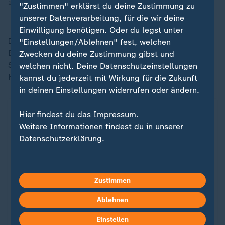
26.11.2024 | 3:15 min
"Zustimmen" erklärst du deine Zustimmung zu
unserer Datenverarbeitung, für die wir deine
Einwilligung benötigen. Oder du legst unter
In den beiden weiteren Spielen mit deutscher
"Einstellungen/Ablehnen" fest, welchen
Beteiligung empfängt Bayer Leverkusen die Gäste aus
Zwecken du deine Zustimmung gibst und
Salzburg, RB Leipzig muss ohne den verletzten Lukas
welchen nicht. Deine Datenschutzeinstellungen
Klostermann bei Inter Mailand antreten.
kannst du jederzeit mit Wirkung für die Zukunft
in deinen Einstellungen widerrufen oder ändern.
Hier findest du das Impressum.
Weitere Informationen findest du in unserer
Datenschutzerklärung.
Zustimmen
Ablehnen
Einstellen