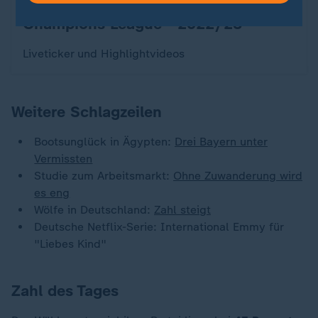
Sport
Champions League - 2022/23
:
Liveticker und Highlightvideos
Weitere Schlagzeilen
Bootsunglück in Ägypten:
Drei Bayern unter
Vermissten
Studie zum Arbeitsmarkt:
Ohne Zuwanderung wird
es eng
Wölfe in Deutschland:
Zahl steigt
Deutsche Netflix-Serie: International Emmy für
"Liebes Kind"
Zahl des Tages