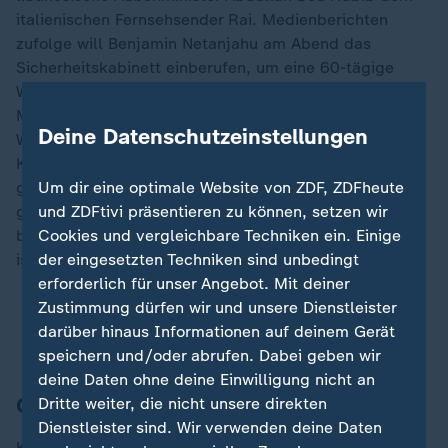
italienischen Fernsehsender Rai. Medienberichten
zufolge will Benjamin Netanjahu am Abend das
Sicherheitskabinett einberufen, um eine 60-tägige
Waffenruhe mit der Hisbollah-Miliz billigen zu lassen.
Man sei nahe dran an einer Einigung über einen
Deine Datenschutzeinstellungen
Waffenstillstand, sagt John Kirby,
Kommunikationsdirektor des US-Sicherheitsrates. Es
Um dir eine optimale Website von ZDF, ZDFheute
gehe in die richtige Richtung. "Aber es ist noch nicht
und ZDFtivi präsentieren zu können, setzen wir
geschafft". Auch der libanesische Außenminister
Cookies und vergleichbare Techniken ein. Einige
betont, die endgültige Entscheidung liege beim
der eingesetzten Techniken sind unbedingt
israelischen Kabinett.
erforderlich für unser Angebot. Mit deiner
Zustimmung dürfen wir und unsere Dienstleister
Berichte: Israel und Hisbollah vor Waffenruhe
darüber hinaus Informationen auf deinem Gerät
Liveblog zum Nahost-Konflikt
speichern und/oder abrufen. Dabei geben wir
deine Daten ohne deine Einwilligung nicht an
Champions League
Dritte weiter, die nicht unsere direkten
Dienstleister sind. Wir verwenden deine Daten
Kann der FC Bayern am Abend gegen Paris Saint-