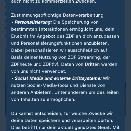
auch nicht zu kommerziellen Zwecken.
Germain seine Klettertour in der Champions League
fortsetzen? Der Auftakt in der Königsklasse holperte
Zustimmungspflichtige Datenverarbeitung
etwas, die Münchener stehen auf Rang 17. Doch
• Personalisierung:
Die Speicherung von
mittlerweile haben sie ordentlich Selbstvertrauen
bestimmten Interaktionen ermöglicht uns, dein
getankt, wie Sportreporter Nils Kaben berichtet:
Erlebnis im Angebot des ZDF an dich anzupassen
und Personalisierungsfunktionen anzubieten.
Dabei personalisieren wir ausschließlich auf
Basis deiner Nutzung von ZDF Streaming, der
ZDFheute und ZDFtivi. Daten von Dritten werden
von uns nicht verwendet.
• Social Media und externe Drittsysteme:
Wir
nutzen Social-Media-Tools und Dienste von
anderen Anbietern. Unter anderem um das Teilen
von Inhalten zu ermöglichen.
Du kannst entscheiden, für welche Zwecke wir
deine Daten speichern und verarbeiten dürfen.
Dies betrifft nur dein aktuell genutztes Gerät. Mit