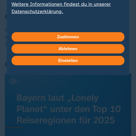
Weitere Informationen findest du in unserer
Datenschutzerklärung.
Champions League
Gespannt, wie sich die
Bayern heute in Barcelona
in
der Champions League schlagen? Hier können Sie um
Zustimmen
23 Uhr die Zusammenfassung sehen:
Ablehnen
Einstellen
Grafik des Tages