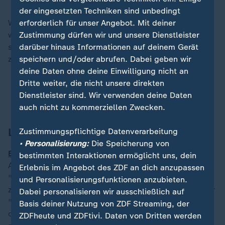
der eingesetzten Techniken sind unbedingt
erforderlich für unser Angebot. Mit deiner
Worauf Sie bei einem Arztbesuch achten sollten und
Zustimmung dürfen wir und unsere Dienstleister
was in machen Fällen auch für die IGeL-Leistungen
darüber hinaus Informationen auf deinem Gerät
spricht, hat meine Kollegin Karen Grass für Sie
speichern und/oder abrufen. Dabei geben wir
zusammengefasst:
deine Daten ohne deine Einwilligung nicht an
Dritte weiter, die nicht unsere direkten
Individuelle Gesundheitsleistung:
Wenn Patienten
Dienstleister sind. Wir verwenden deine Daten
beim Arzt unnötig zahlen
auch nicht zu kommerziellen Zwecken.
Lage im Nahost-Konflikt
Zustimmungspflichtige Datenverarbeitung
• Personalisierung:
Die Speicherung von
Baerbock auf Friedensmission im Libanon
:
bestimmten Interaktionen ermöglicht uns, dein
Außenministerin Baerbock will im Libanon eine
Erlebnis im Angebot des ZDF an dich anzupassen
"tragfähige diplomatische Lösung" für den Krieg
und Personalisierungsfunktionen anzubieten.
zwischen Israel und Hisbollah ausloten. Sie warnte vor
Dabei personalisieren wir ausschließlich auf
"völliger Destabilisierung". Die Chance, dass sich
Basis deiner Nutzung von ZDF Streaming, der
diplomatisch etwas lösen könne, sei "nicht sehr groß",
ZDFheute und ZDFtivi. Daten von Dritten werden