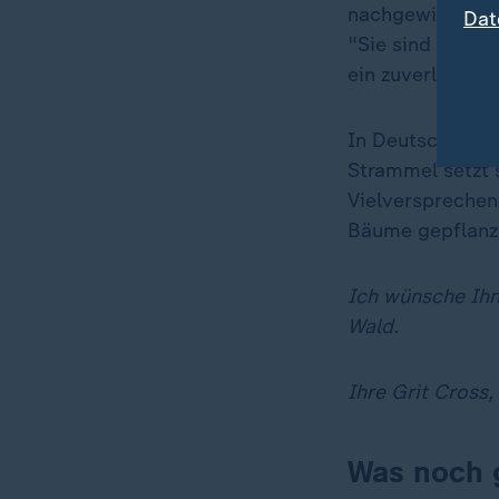
nachgewiesen, w
Dat
"Sie sind außer
ein zuverlässig
In Deutschland 
Strammel setzt 
Vielversprechen
Bäume gepflanzt
Ich wünsche Ihn
Wald.
Ihre Grit Cross,
Was noch 