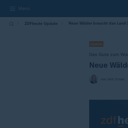
Menü
Neue Wälder braucht das Land
ZDFheute Update
Update
Das Gute zum Wo
Neue Wälde
:
von Grit Cross