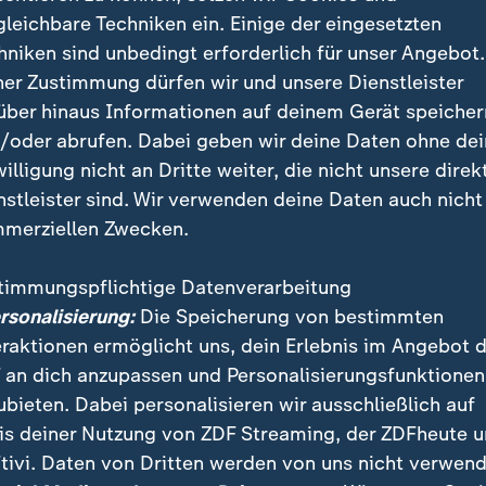
gleichbare Techniken ein. Einige der eingesetzten
 Gartenbautechniker Leo von Dalen. In Utrecht setzt e
hniken sind unbedingt erforderlich für unser Angebot.
zept um und pflanzt Bäume auf Dächern und Fassaden
ner Zustimmung dürfen wir und unsere Dienstleister
über hinaus Informationen auf deinem Gerät speicher
/oder abrufen. Dabei geben wir deine Daten ohne de
willigung nicht an Dritte weiter, die nicht unsere direk
nstleister sind. Wir verwenden deine Daten auch nicht
merziellen Zwecken.
timmungspflichtige Datenverarbeitung
ersonalisierung:
Die Speicherung von bestimmten
eraktionen ermöglicht uns, dein Erlebnis im Angebot 
 an dich anzupassen und Personalisierungsfunktionen
ubieten. Dabei personalisieren wir ausschließlich auf
is deiner Nutzung von ZDF Streaming, der ZDFheute 
tivi. Daten von Dritten werden von uns nicht verwend