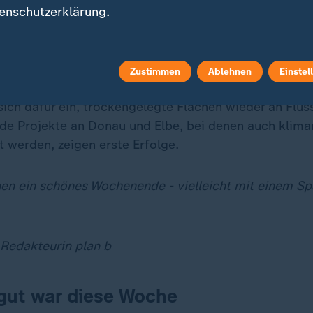
ie wertvoll die einst abgeholzten Auwälder für unser
enschutzerklärung.
ordentlich artenreich, binden mehr CO₂ als normale W
er Schutz vor Hochwasser nach Starkregen."
Zustimmen
Ablehnen
Einstel
ist nur noch etwa ein Prozent der ursprünglichen Auw
sich dafür ein, trockengelegte Flächen wieder an Flüs
de Projekte an Donau und Elbe, bei denen auch klimar
 werden, zeigen erste Erfolge.
en ein schönes Wochenende - vielleicht mit einem Sp
 Redakteurin plan b
gut war diese Woche