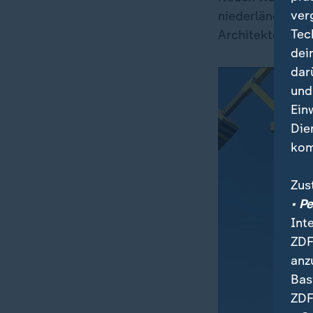
ver
niederländische
Tec
Architektenkon
dei
dar
und
Ein
Die
kom
Zus
• P
Int
ZDF
anz
Bas
ZDF