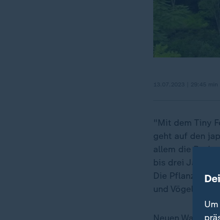
13.07.2023 | 29:45 min
"Mit dem Tiny F
geht auf den ja
allem die Bode
bis drei Jahren 
Die Pflanzungen
De
und Vögeln neu
Um 
prä
Neuen Wald dort