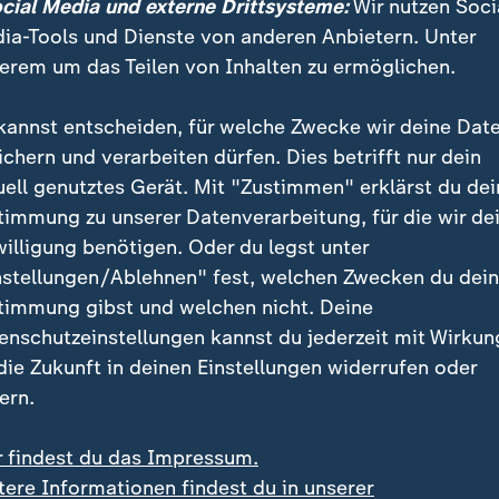
ocial Media und externe Drittsysteme:
Wir nutzen Soci
ia-Tools und Dienste von anderen Anbietern. Unter
erem um das Teilen von Inhalten zu ermöglichen.
kannst entscheiden, für welche Zwecke wir deine Dat
ichern und verarbeiten dürfen. Dies betrifft nur dein
uell genutztes Gerät. Mit "Zustimmen" erklärst du dei
äucher und 360 Bäume wurden an den 100 Meter hoh
timmung zu unserer Datenverarbeitung, für die wir de
ines Neubaus gepflanzt. Stabil bei Sturm, hitzeresi
willigung benötigen. Oder du legst unter
iten für Wassermassen bei Starkregen. "Am Anfang h
nstellungen/Ablehnen" fest, welchen Zwecken du dei
ktioniert nie, aber inzwischen muss ich sagen, es gibt
timmung gibst und welchen nicht. Deine
Lösungen für das Leben in der Stadt." Die Pflanzen sc
enschutzeinstellungen kannst du jederzeit mit Wirkun
e und sind laut Berechnungen für die Luftqualität so 
 die Zukunft in deinen Einstellungen widerrufen oder
ern.
eg erforscht die Vegetationsökologin Barbara Stramme
r findest du das Impressum.
g von Auwäldern, also Wälder an Flussufern. In ihren 
tere Informationen findest du in unserer