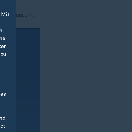
r ein
 Mit
 von Häusern.
n
ine
ten
 zu
des
und
et.