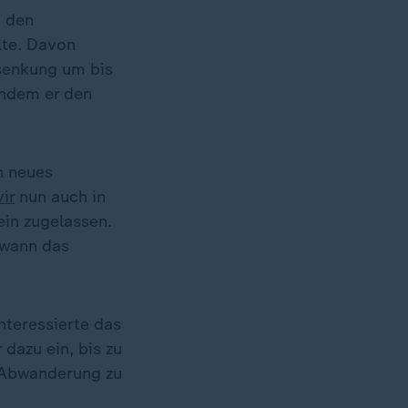
i den
lte. Davon
nsenkung um bis
indem er den
n neues
ir
nun auch in
ein zugelassen.
 wann das
teressierte das
dazu ein, bis zu
, Abwanderung zu