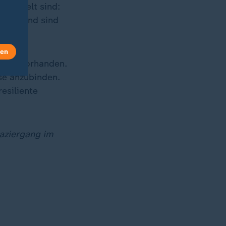
e Umwelt sind:
älder und sind
len
älder vorhanden.
se anzubinden.
esiliente
aziergang im