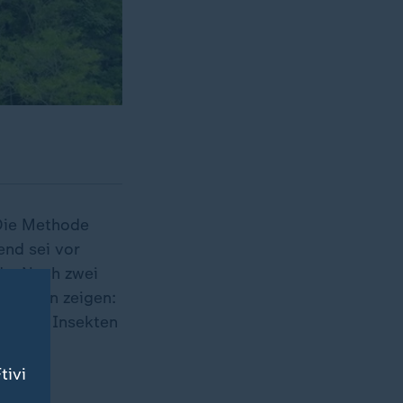
 Die Methode
end sei vor
e. Nach zwei
 Studien zeigen:
bieten Insekten
tivi
 der