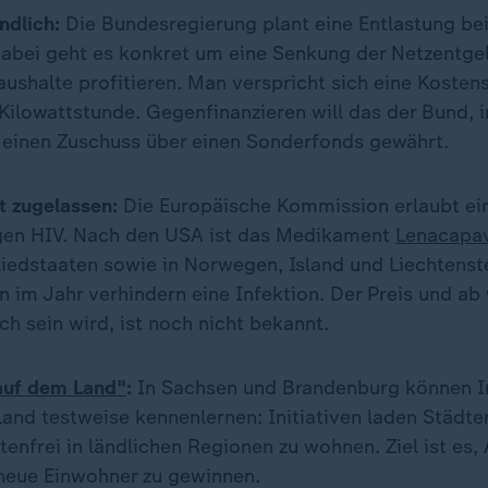
ndlich:
Die Bundesregierung plant eine Entlastung be
abei geht es konkret um eine Senkung der Netzentge
Haushalte profitieren. Man verspricht sich eine Koste
 Kilowattstunde. Gegenfinanzieren will das der Bund, 
 einen Zuschuss über einen Sonderfonds gewährt.
 zugelassen:
Die Europäische Kommission erlaubt ei
egen HIV. Nach den USA ist das Medikament
Lenacapav
iedstaaten sowie in Norwegen, Island und Liechtenst
n im Jahr verhindern eine Infektion. Der Preis und ab
ich sein wird, ist noch nicht bekannt.
uf dem Land"
:
In Sachsen und Brandenburg können In
nd testweise kennenlernen: Initiativen laden Städter 
tenfrei in ländlichen Regionen zu wohnen. Ziel ist es
neue Einwohner zu gewinnen.