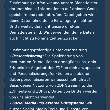
Zustimmung dürfen wir und unsere Dienstleister
Weitere Schlagzeilen
darüber hinaus Informationen auf deinem Gerät
speichern und/oder abrufen. Dabei geben wir
Protest gegen US-Pipeline:
Greenpeace muss
deine Daten ohne deine Einwilligung nicht an
Millionen-Schadenersatz zahlen
Dritte weiter, die nicht unsere direkten
Ex-Entwicklungsminister bei "Lanz":
"Das sind
Dienstleister sind. Wir verwenden deine Daten
Kriegsverbrechen"
auch nicht zu kommerziellen Zwecken.
Trumps Rechtsverständnis:
Macht ohne Grenzen?
Konzern im Umbruch:
Deutsche Bank streicht rund
Zustimmungspflichtige Datenverarbeitung
2.000 Stellen
• Personalisierung:
Die Speicherung von
Krieg im Ostkongo:
Rebellen drohen mit Marsch
bestimmten Interaktionen ermöglicht uns, dein
auf Hauptstadt
Erlebnis im Angebot des ZDF an dich anzupassen
und Personalisierungsfunktionen anzubieten.
Dabei personalisieren wir ausschließlich auf
Ein Lichtblick
Basis deiner Nutzung von ZDF Streaming, der
ZDFheute und ZDFtivi. Daten von Dritten werden
von uns nicht verwendet.
• Social Media und externe Drittsysteme:
Wir
nutzen Social-Media-Tools und Dienste von