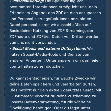
• Personalisierung:
Die Speicherung von
Lange Schlangen beim Bäcker und an der
bestimmten Interaktionen ermöglicht uns, dein
Supermarktkasse, emsiges Treiben am Gemüsestand,
Erlebnis im Angebot des ZDF an dich anzupassen
um noch frischen Spargel für die Festtafel zu
und Personalisierungsfunktionen anzubieten.
ergattern: Vor zwei aufeinander folgenden Feiertagen
Dabei personalisieren wir ausschließlich auf
ist traditionell noch einmal viel los im Einzelhandel.
Basis deiner Nutzung von ZDF Streaming, der
Eine Schätzung, wie viel Umsatz am Karsamstag
ZDFheute und ZDFtivi. Daten von Dritten werden
gemacht wird, hat der Handelsverband Deutschland
von uns nicht verwendet.
(HDE) nicht.
• Social Media und externe Drittsysteme:
Wir
nutzen Social-Media-Tools und Dienste von
Aus
Bayern
heißt es: Die Umsätze an dem Tag seien
anderen Anbietern. Unter anderem um das Teilen
zwar hoch, aber reichten nicht an jene des
von Inhalten zu ermöglichen.
Gründonnerstags heran. Wenngleich der Samstag vor
Ostern natürlich noch einmal zum Einkaufen genutzt
Du kannst entscheiden, für welche Zwecke wir
werde, frische Lebensmittel und Blumen seien
deine Daten speichern und verarbeiten dürfen.
besonders gefragt, sagt der Sprecher des
Dies betrifft nur dein aktuell genutztes Gerät. Mit
Handelsverbands Bayern, Bernd Ohlmann.
"Zustimmen" erklärst du deine Zustimmung zu
unserer Datenverarbeitung, für die wir deine
Einwilligung benötigen. Oder du legst unter