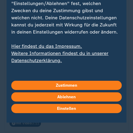
"Einstellungen/Ablehnen" fest, welchen
Zwecken du deine Zustimmung gibst und
welchen nicht. Deine Datenschutzeinstellungen
kannst du jederzeit mit Wirkung für die Zukunft
in deinen Einstellungen widerrufen oder ändern.
Hier findest du das Impressum.
Weitere Informationen findest du in unserer
FAQ
Datenschutzerklärung.
Ursprung, Bräuche und Bedeutung
Was feiern Christen an Ostern?
:
Zustimmen
Bunte Eier, Schoko-Hasen und Osterfeuer: Es gibt
viele verschiedene Bräuche und Traditionen an
Ablehnen
Ostern. Warum wird das Fest gefeiert - und wieso
Einstellen
ist es für Christen so wichtig?
mit Video
3:11