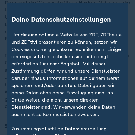
Dazu sagt die Wissenschaftlerin Heidrun Alzheimer, die
lange den Lehrstuhl für Europäische Ethnologie an der
Uni Bamberg innehatte: "Licht, Kerzen, Fackeln,
Deine Datenschutzeinstellungen
Laternen, Feuerwerk und Feuer spielen als Elemente
mit archaischem Reiz bis heute in zahlreichen
Um dir eine optimale Website von ZDF, ZDFheute
Bräuchen eine zentrale Rolle."
und ZDFtivi präsentieren zu können, setzen wir
Cookies und vergleichbare Techniken ein. Einige
In vielen katholischen Gemeinden werde zu Beginn der
der eingesetzten Techniken sind unbedingt
Osternachtfeier vor der Kirche das Osterfeuer
erforderlich für unser Angebot. Mit deiner
angezündet. "Vermutlich haben Missionare im achten
Zustimmung dürfen wir und unsere Dienstleister
Jahrhundert mit dem gesegneten Osterfeuer die
darüber hinaus Informationen auf deinem Gerät
heidnischen Frühlingsfeuer zu Ehren Wotans ersetzt.
speichern und/oder abrufen. Dabei geben wir
Wenngleich das Osterfeuer also vermutlich aus einem
deine Daten ohne deine Einwilligung nicht an
germanischen Kult abgeleitet wurde, ist es heute ein
Dritte weiter, die nicht unsere direkten
durch und durch christliches Symbol", sagt Alzheimer.
Dienstleister sind. Wir verwenden deine Daten
auch nicht zu kommerziellen Zwecken.
Sind am Karsamstag die Läden offen?
Zustimmungspflichtige Datenverarbeitung