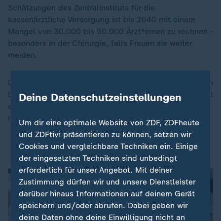
Schätzungen des Zentralinstituts für die
kassenärztliche Versorgung ist bis 2040 mit einem
Mangel von 30.000 bis 50.000 Ärzt*innen zu rechnen -
besonders in der Chirurgie, falls Frauen sie weiter
meiden.
Der
Fachkräftemangel
im deutschen Gesundheitswesen
besteht trotz Zuzug ausländischer Ärzt*innen: Ihre Zahl
Deine Datenschutzeinstellungen
erreichte 2023 mit knapp 64.000 einen neuen
Höchststand.
Um dir eine optimale Website von ZDF, ZDFheute
und ZDFtivi präsentieren zu können, setzen wir
Es fehlen Ärzte und Pfleger
Cookies und vergleichbare Techniken ein. Einige
der eingesetzten Techniken sind unbedingt
erforderlich für unser Angebot. Mit deiner
Zustimmung dürfen wir und unsere Dienstleister
darüber hinaus Informationen auf deinem Gerät
speichern und/oder abrufen. Dabei geben wir
deine Daten ohne deine Einwilligung nicht an