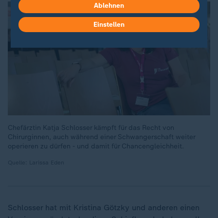
Ablehnen
Einstellen
Chefärztin Katja Schlosser kämpft für das Recht von
Chirurginnen, auch während einer Schwangerschaft weiter
operieren zu dürfen - und damit für Chancengleichheit.
Quelle: Larissa Eden
Schlosser hat mit Kristina Götzky und anderen einen