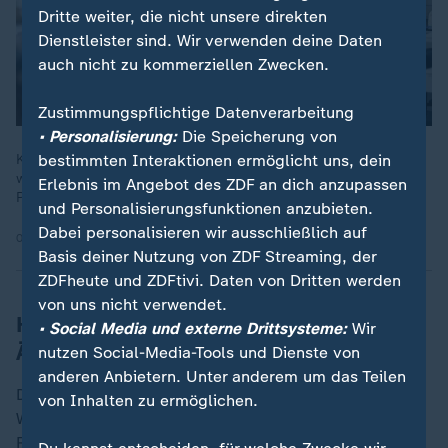
Dieses Video existiert nicht (mehr).
Dritte weiter, die nicht unsere direkten
Dienstleister sind. Wir verwenden deine Daten
auch nicht zu kommerziellen Zwecken.
Zustimmungspflichtige Datenverarbeitung
• Personalisierung:
Die Speicherung von
bestimmten Interaktionen ermöglicht uns, dein
Kurz vor dem Krankenhausgipfel warnen Kliniken angesichts
wachsender Milliardendefizite vor Einschränkungen in der
Erlebnis im Angebot des ZDF an dich anzupassen
Patientenversorgung. Die Lage sei ernst, sagt DKG-Chef Gaß.
und Personalisierungsfunktionen anzubieten.
Dabei personalisieren wir ausschließlich auf
09.09.2024
Basis deiner Nutzung von ZDF Streaming, der
ZDFheute und ZDFtivi. Daten von Dritten werden
von uns nicht verwendet.
Hohe Zahl an Verrentungen auch unter
• Social Media und externe Drittsysteme:
Wir
Ärzten
nutzen Social-Media-Tools und Dienste von
anderen Anbietern. Unter anderem um das Teilen
Doch das allein füllt die Lücke, die der demografische
von Inhalten zu ermöglichen.
Wandel reißt, nicht aus. Die Zahl an Ärzt*innen im
Ruhestand steigt kontinuierlich weiter an, auf