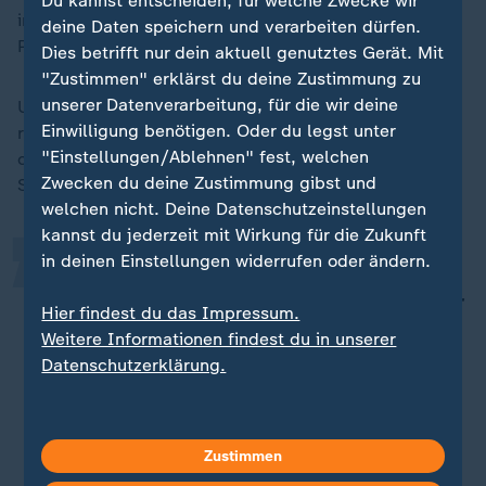
Du kannst entscheiden, für welche Zwecke wir
inzwischen mehr als 100.000; das ist ein Plus von 4,1
deine Daten speichern und verarbeiten dürfen.
Prozent im Vergleich zum Vorjahr.
Dies betrifft nur dein aktuell genutztes Gerät. Mit
"Zustimmen" erklärst du deine Zustimmung zu
unserer Datenverarbeitung, für die wir deine
Und diese Entwicklung dürfte sich fortsetzen, denn
„
Einwilligung benötigen. Oder du legst unter
rund 97.000 berufstätige Ärzt*innen sind 60 Jahre
"Einstellungen/Ablehnen" fest, welchen
oder älter - fast jeder vierte. Chefärztin Katja
Zwecken du deine Zustimmung gibst und
Schlosser ist deshalb besorgt.
welchen nicht. Deine Datenschutzeinstellungen
kannst du jederzeit mit Wirkung für die Zukunft
in deinen Einstellungen widerrufen oder ändern.
Wenn wir es nicht schaffen, Frauen
viel mehr in die chirurgischen Fächer
Hier findest du das Impressum.
hineinzubringen, dann wird es
Weitere Informationen findest du in unserer
irgendwann niemanden mehr geben,
Datenschutzerklärung.
der uns operiert.
Katja Schlosser, Chefärztin
Zustimmen