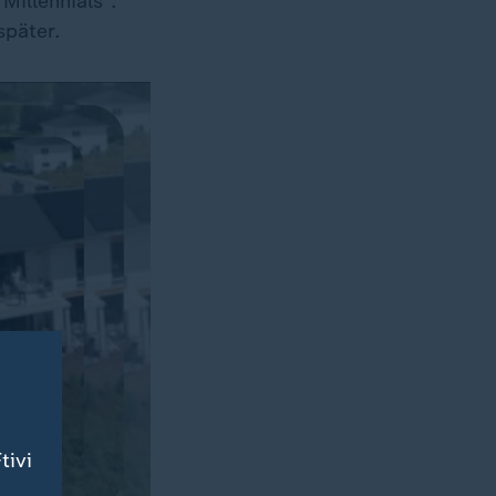
illennials".
später.
tivi