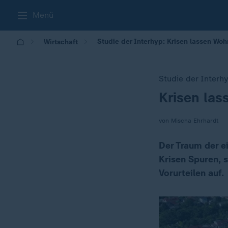
Menü
Studie der Interhyp: Krisen lassen Wo
Wirtschaft
Studie der Interh
Krisen la
:
von Mischa Ehrhardt
Der Traum der e
Krisen Spuren, 
Vorurteilen auf.