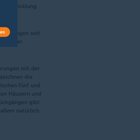
insentwicklung
.
len
nzierungen seit
risen der
erungen mit der
zeichnen die
ischen fünf und
 von Häusern und
ückgängen gibt
allem natürlich