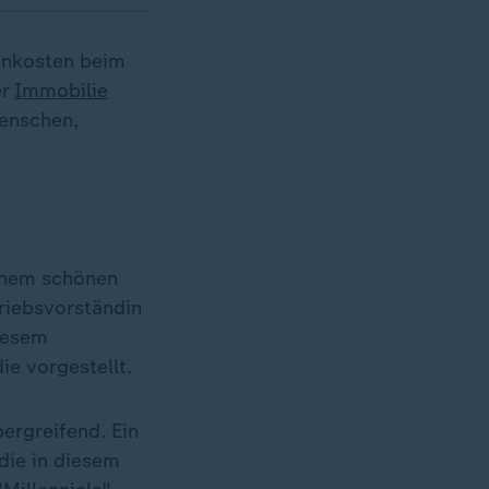
enkosten beim
er
Immobilie
Menschen,
einem schönen
triebsvorständin
diesem
e vorgestellt.
ergreifend. Ein
die in diesem