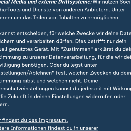
ocial Media und externe Drittsysteme:
Wir nutzen Soci
ia-Tools und Dienste von anderen Anbietern. Unter
rkennen lässt, ist, dass die multiplen Krisen unserer Z
erem um das Teilen von Inhalten zu ermöglichen.
Menschen hinterlassen haben", stellt Mirjam Mohr fes
kannst entscheiden, für welche Zwecke wir deine Dat
ichern und verarbeiten dürfen. Dies betrifft nur dein
ltiplen Krisen beeinflussen auch d
uell genutztes Gerät. Mit "Zustimmen" erklärst du dei
obilienmarkt, der Blick auf den Ha
timmung zu unserer Datenverarbeitung, für die wir de
s bei den Millennials eingetrübt.
willigung benötigen. Oder du legst unter
nstellungen/Ablehnen" fest, welchen Zwecken du dei
rhyp
timmung gibst und welchen nicht. Deine
enschutzeinstellungen kannst du jederzeit mit Wirkun
 die Zukunft in deinen Einstellungen widerrufen oder
ach Finanzierungen erreichen Reko
ern.
dings legen andere Schlüsse nahe. So hat das Institu
r findest du das Impressum.
ich in einer Studie herausgefunden, dass die Erschwin
tere Informationen findest du in unserer
te höher ist als etwa zu Beginn der 80er Jahre - trot