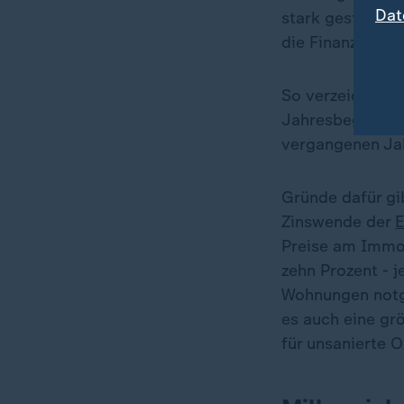
Dat
stark gestiegen
die Finanzierun
So verzeichnen 
Jahresbeginn ne
vergangenen Jah
Gründe dafür gi
Zinswende der
E
Preise am Immob
zehn Prozent - 
Wohnungen notg
es auch eine grö
für unsanierte O