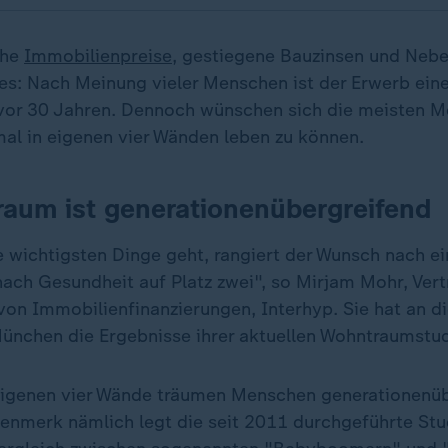
ohe
Immobilienpreise
, gestiegene Bauzinsen und Neb
es: Nach Meinung vieler Menschen ist der Erwerb ein
 vor 30 Jahren. Dennoch wünschen sich die meisten 
al in eigenen vier Wänden leben zu können.
aum ist generationenübergreifend
 wichtigsten Dinge geht, rangiert der Wunsch nach 
nach Gesundheit auf Platz zwei", so Mirjam Mohr, Ver
 von Immobilienfinanzierungen, Interhyp. Sie hat an 
ünchen die Ergebnisse ihrer aktuellen Wohntraumstudi
igenen vier Wände träumen Menschen generationenüb
nmerk nämlich legt die seit 2011 durchgeführte Stu