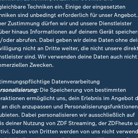
gleichbare Techniken ein. Einige der eingesetzten
hniken sind unbedingt erforderlich für unser Angebot.
enheim, vielleicht mit Garten: Wer kann sich das noch leist
ner Zustimmung dürfen wir und unsere Dienstleister
 die Familie ohne Kompromisse. Ganz normal wohnen – war
über hinaus Informationen auf deinem Gerät speicher
/oder abrufen. Dabei geben wir deine Daten ohne de
willigung nicht an Dritte weiter, die nicht unsere direk
nstleister sind. Wir verwenden deine Daten auch nicht
merziellen Zwecken.
terlassen Spuren in den Köpfen
timmungspflichtige Datenverarbeitung
ersonalisierung:
Die Speicherung von bestimmten
 zwischen 60 und 75 Jahre alt und damit liegt das 
eraktionen ermöglicht uns, dein Erlebnis im Angebot 
b in der Regel hinter ihnen. Bei den Millennials zwis
 an dich anzupassen und Personalisierungsfunktionen
stellt sich die Frage irgendwann in diesem Lebensabs
ubieten. Dabei personalisieren wir ausschließlich auf
en hinweg glauben drei Viertel der Befragten: "Früher
is deiner Nutzung von ZDF Streaming, der ZDFheute 
nken also, dass es vor 30 Jahren leichter gewesen sei
tivi. Daten von Dritten werden von uns nicht verwend
das ist ein Irrtum.