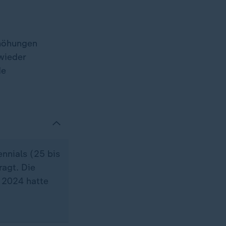
höhungen
 wieder
de
nnials (25 bis
ragt. Die
 2024 hatte