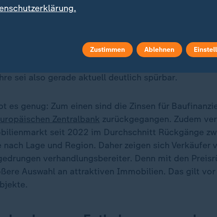
enschutzerklärung.
en Immobilienpreise. Zum einen macht nämlich die Z
g leichter. Zum anderen sind die Einkommen gestiegen
Zustimmen
Ablehnen
Einstel
bei der Interhyp auch die Anfragen für Immobilienfina
ue Rekorde. Die Rückkehr des Vertrauens nach den K
re sei also gerade aktuell deutlich spürbar.
bt es genug: Zum einen sind die Zinsen für Baufinanzi
uropäischen Zentralbank
zurückgegangen. Zudem ver
ilienmarkt seit 2022 im Durchschnitt Rückgänge zw
je nach Lage und Region. Daher zeigen sich Verkäufer
edrungen verhandlungsbereiter. Denn mit den Preisr
ßere Auswahl an attraktiven Immobilien. Das gilt vor 
bjekte.