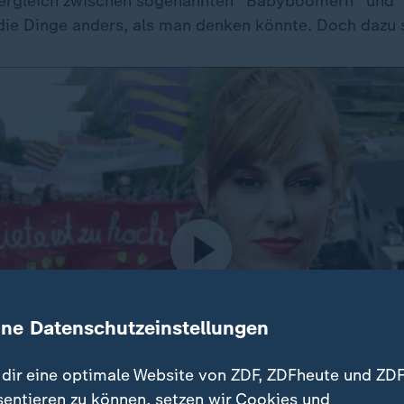
Vergleich zwischen sogenannten "Babyboomern" und "M
 die Dinge anders, als man denken könnte. Doch dazu 
ine Datenschutzeinstellungen
dir eine optimale Website von ZDF, ZDFheute und ZDF
sentieren zu können, setzen wir Cookies und