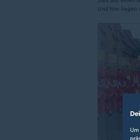
Jahr auf einen 
Und hier liegen
De
Um 
prä