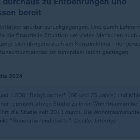
s durchaus zu Entbehrungen und
sen bereit
Inflation
spürbar zurückgegangen. Und durch Lohner
sie die finanzielle Situation bei vielen Menschen auch
 zeigt sich übrigens auch am Konsumklima - der gera
 Konsumklimaindex ist zumindest leicht gestiegen.
die 2024
rund 1.500 "Babyboomer" (60 und 75 Jahre) und Mille
iner repräsentativen Studie zu ihren Wohnträumen bef
ührt die Studie seit 2011 durch. Die Wohntraumstudie
nkt "Generationendebatte".
Quelle: Interhyp