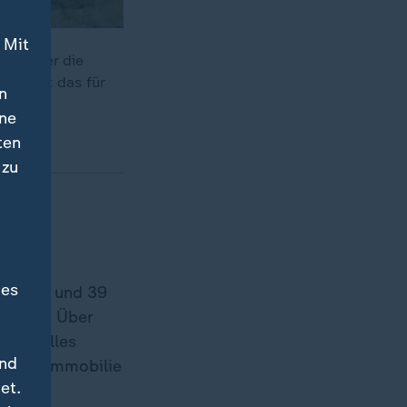
 Mit
en? Oder die
um geht das für
n
ine
ten
 zu
Thema
des
chen 25 und 39
chnitt. Über
 war alles
und
, eine Immobilie
et.