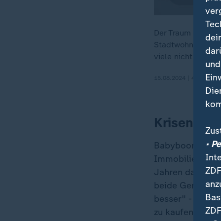
ver
Tec
Der Traum vom Eig
dei
Stadtwohnung für
dar
viele nicht mehr?
und
Ein
15.08.2024 | 43:05 min
Die
kom
Krisen hin
Zus
• P
Babyboomer sind
Int
Immobilienerwer
ZDF
Jahren dagegen 
anz
beide Generation
Bas
besser" - sie de
ZDF
zu kaufen. Doch 