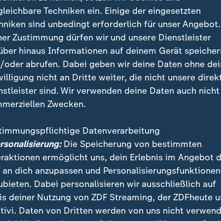
gleichbare Techniken ein. Einige der eingesetzten
en mehr als 65.000 Stellen im Quellcode, die dringe
hniken sind unbedingt erforderlich für unser Angebot.
 so Lucovsky damals, könne es in 28.000 Fällen tats
ner Zustimmung dürfen wir und unsere Dienstleister
 Der Rest seien "unfertige Arbeit" und "verdrängte 
über hinaus Informationen auf deinem Gerät speicher
ndows 2000 erstmals die Errungenschaften aus der H
/oder abrufen. Dabei geben wir deine Daten ohne de
führen. Das war wohl schwieriger als gedacht.
willigung nicht an Dritte weiter, die nicht unsere direk
nstleister sind. Wir verwenden deine Daten auch nicht
merziellen Zwecken.
ple Macintosh: Der Rechner, der alles veränderte
timmungspflichtige Datenverarbeitung
Steuererhöhungen für Superr
ersonalisierung:
Die Speicherung von bestimmten
:
Bill Gates will
eraktionen ermöglicht uns, dein Erlebnis im Angebot 
 an dich anzupassen und Personalisierungsfunktionen
ärmer machen
ubieten. Dabei personalisieren wir ausschließlich auf
is deiner Nutzung von ZDF Streaming, der ZDFheute 
Milliardär Bill Gates ha
tivi. Daten von Dritten werden von uns nicht verwend
höhere Steuern für Su