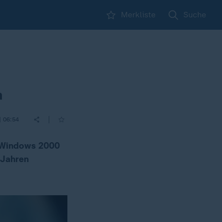
Merkliste
Suche
m
|
| 06:54
. Windows 2000
 Jahren