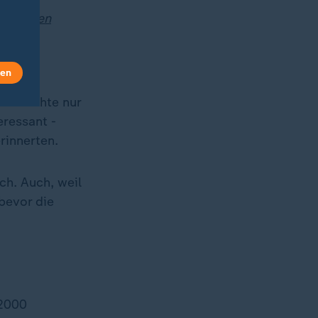
giganten
len
 brauchte nur
eressant -
rinnerten.
h. Auch, weil
bevor die
 2000