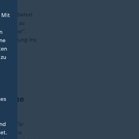
nd bearbeitet
 Mit
ächlich zu
Probleme".
n
eimnutzung ins
ine
ten
 zu
eiche
 Reiche
des
und
t sich für
et.
perreiche