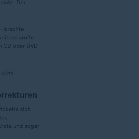
nicht. Der
 - brachte
weitere große
on CD oder DVD
 sieht
orrekturen
ickelte sich
das
Vista und sogar