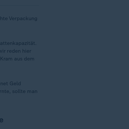
echte Verpackung
ttenkapazität.
ir reden hier
e-Kram aus dem
rnet Geld
nte, sollte man
e