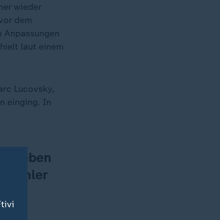
mer wieder
 vor dem
ge Anpassungen
thielt laut einem
arc Lucovsky,
n einging. In
ausgeben
e Fehler
tivi