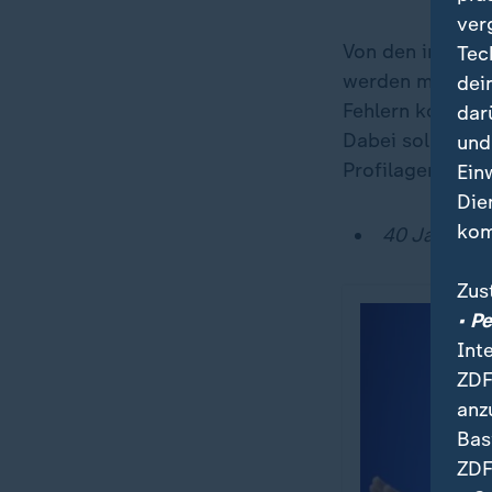
ver
Von den im Ganz
Tec
werden müssten,
dei
Fehlern kommen.
dar
Dabei sollte Wi
und
Profilager über
Ein
Die
kom
40 Jahre Ap
Zus
• P
Int
ZDF
anz
Bas
ZDF