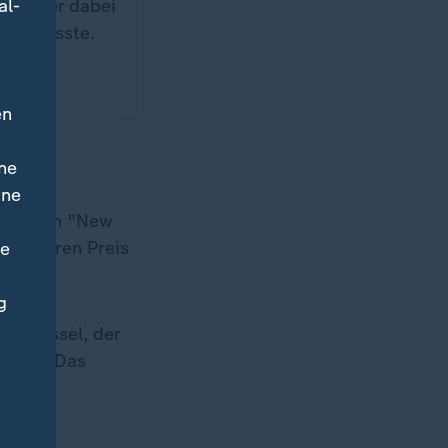
al-
wenn er dabei
ben müsste.
ders
en
ne
ine
ernehmen "New
 die ihren Preis
ne
g
Schlüssel, der
legen. Das
ssystem