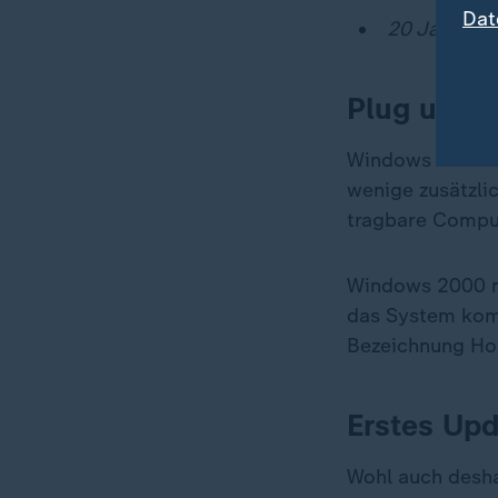
Dat
20 Jahre Go
Plug und P
Windows 2000 ko
wenige zusätzlic
tragbare Comput
Windows 2000 m
das System komp
Bezeichnung Hom
Erstes Upd
Wohl auch desh