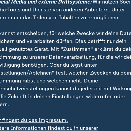
ocial Media und externe Drittsysteme:
Wir nutzen Soci
ausgesprochen - auch 
ia-Tools und Dienste von anderen Anbietern. Unter
selbst viel Geld herge
erem um das Teilen von Inhalten zu ermöglichen.
US-Senator Bernie San
unterstützt ihn.
kannst entscheiden, für welche Zwecke wir deine Dat
ichern und verarbeiten dürfen. Dies betrifft nur dein
uell genutztes Gerät. Mit "Zustimmen" erklärst du dei
bssystem, das richtig Geld kostete
timmung zu unserer Datenverarbeitung, für die wir de
sierte auf einer Entwicklungsschiene, die das Unt
willigung benötigen. Oder du legst unter
nte - in Fachkreisen "Windows NT". Eine Entwicklung,
nstellungen/Ablehnen" fest, welchen Zwecken du dei
rk kostete die Lizenz in Deutschland.
timmung gibst und welchen nicht. Deine
enschutzeinstellungen kannst du jederzeit mit Wirkun
 die Zukunft in deinen Einstellungen widerrufen oder
 User erstmals einen langen und komplizierten Lizenz-
ern.
ne geprüft werden musste. Man konnte also sofort los
um - auch unter Privatanwendern, für die das Betrieb
r findest du das Impressum.
icht gedacht war.
tere Informationen findest du in unserer