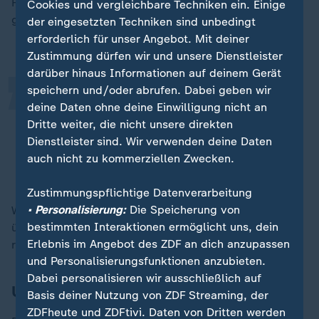
„
Friedrich von der Universität Stuttgart erklärt
Cookies und vergleichbare Techniken ein. Einige
gegenüber ZDFheute:
der eingesetzten Techniken sind unbedingt
erforderlich für unser Angebot. Mit deiner
Zustimmung dürfen wir und unsere Dienstleister
darüber hinaus Informationen auf deinem Gerät
speichern und/oder abrufen. Dabei geben wir
Ein Verkehrssystem wird häufiger
deine Daten ohne deine Einwilligung nicht an
genutzt, wenn es einfacher nutzbar
Dritte weiter, die nicht unsere direkten
wird.
Dienstleister sind. Wir verwenden deine Daten
auch nicht zu kommerziellen Zwecken.
Professor Dr. Markus Friedrich, Universität Stuttgart
Zustimmungspflichtige Datenverarbeitung
• Personalisierung:
Die Speicherung von
Wer die App einmal habe und registriert sei, könne sie
bestimmten Interaktionen ermöglicht uns, dein
überall nutzen. Ähnlich wie beim Deutschlandticket
Erlebnis im Angebot des ZDF an dich anzupassen
reiche es, diesen einen Zugang zu haben.
und Personalisierungsfunktionen anzubieten.
Dabei personalisieren wir ausschließlich auf
Uber will flexible Festpreise
Basis deiner Nutzung von ZDF Streaming, der
ZDFheute und ZDFtivi. Daten von Dritten werden