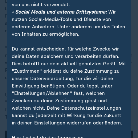
Der größte Unterschied zwischen Taxis und Uber
von uns nicht verwendet.
bislang: Der Preis. Weil Uber keine eigenen Fahrer und
• Social Media und externe Drittsysteme:
Wir
Fahrzeuge hat, sondern nur die Plattform bereitstellt,
nutzen Social-Media-Tools und Dienste von
sind sie nicht an Tarife gebunden und fahren auch
anderen Anbietern. Unter anderem um das Teilen
nicht nach Uhr.
von Inhalten zu ermöglichen.
"Wir arbeiten mit einem flexiblen Festpreis, das heißt,
Du kannst entscheiden, für welche Zwecke wir
man sieht schon vor der Buchung, was die Fahrt kosten
deine Daten speichern und verarbeiten dürfen.
würde", erklärt Unternehmenssprecherin Schröder. Der
Dies betrifft nur dein aktuell genutztes Gerät. Mit
Preis für eine Uber-Fahrt steigt und sinkt mit Angebot
"Zustimmen" erklärst du deine Zustimmung zu
und Nachfrage.
unserer Datenverarbeitung, für die wir deine
Einwilligung benötigen. Oder du legst unter
"Einstellungen/Ablehnen" fest, welchen
Uber-Fahrten sind deswegen häufig günstiger.
Zwecken du deine Zustimmung gibst und
"Natürlich haben sich die Fahrer geärgert, wenn ein
welchen nicht. Deine Datenschutzeinstellungen
fremdes Fahrzeug die Kunden abgegriffen hat", sagt
kannst du jederzeit mit Wirkung für die Zukunft
Taxi-Fahrerin Vassiliou.
in deinen Einstellungen widerrufen oder ändern.
Hier findest du das Impressum.