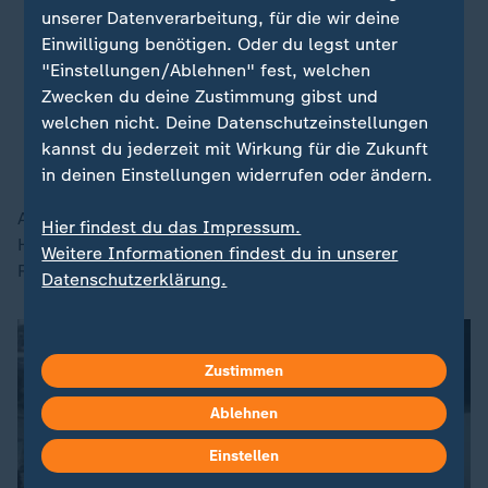
unserer Datenverarbeitung, für die wir deine
gesamten deutschen Wirtschaft,
Einwilligung benötigen. Oder du legst unter
wegen der gesamten deutschen
"Einstellungen/Ablehnen" fest, welchen
Industrie.
Zwecken du deine Zustimmung gibst und
welchen nicht. Deine Datenschutzeinstellungen
Stefan Rauber, Vorstandsvorsitzender der Dillinger Hüttenwerke
kannst du jederzeit mit Wirkung für die Zukunft
und Saarstahl AG
in deinen Einstellungen widerrufen oder ändern.
Auch brauche es Schutz vor Billigimporten aus China.
Hier findest du das Impressum.
Hier müsse die EU-Kommission stabile
Weitere Informationen findest du in unserer
Rahmenbedingungen schaffen.
Datenschutzerklärung.
Zustimmen
Ablehnen
Einstellen