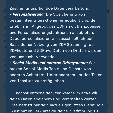
Zustimmungspflichtige Datenverarbeitung
Forderung nach Industriestrompreis und
• Personalisierung:
Die Speicherung von
Schutz vor Wettbewerb
bestimmten Interaktionen ermöglicht uns, dein
Erlebnis im Angebot des ZDF an dich anzupassen
Eins wird auf der Pressekonferenz deutlich: Ohne Hilfe
und Personalisierungsfunktionen anzubieten.
aus der Politik wird die Umstellung wohl keinen Erfolg
Dabei personalisieren wir ausschließlich auf
haben. Industriestrompreis und Schutz vor
Basis deiner Nutzung von ZDF Streaming, der
subventionierten Billigimporten sind zwei der
ZDFheute und ZDFtivi. Daten von Dritten werden
Hauptanliegen der saarländischen Stahlhersteller.
„
von uns nicht verwendet.
Aktuell liege der
Strompreis
bei 12 Cent pro
• Social Media und externe Drittsysteme:
Wir
Kilowattstunde, nötig seien weniger als vier Cent pro
nutzen Social-Media-Tools und Dienste von
Kilowattstunde, so ein Unternehmenssprecher.
anderen Anbietern. Unter anderem um das Teilen
von Inhalten zu ermöglichen.
Die Bundesregierung muss alles
Du kannst entscheiden, für welche Zwecke wir
dafür tun, um den Strompreis nach
deine Daten speichern und verarbeiten dürfen.
unten zu kriegen - und zwar nicht nur
Dies betrifft nur dein aktuell genutztes Gerät. Mit
"Zustimmen" erklärst du deine Zustimmung zu
wegen uns, sondern wegen der