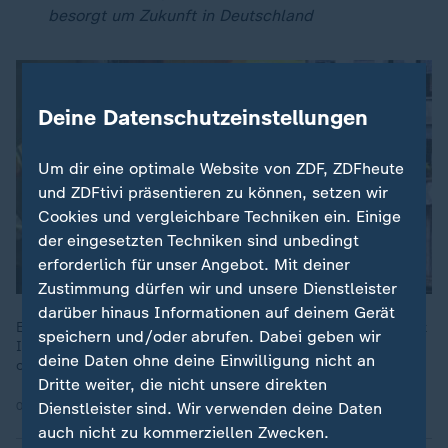
besorgt um Zukunft in Deutschland
Deine Datenschutzeinstellungen
Um dir eine optimale Website von ZDF, ZDFheute
und ZDFtivi präsentieren zu können, setzen wir
Cookies und vergleichbare Techniken ein. Einige
der eingesetzten Techniken sind unbedingt
erforderlich für unser Angebot. Mit deiner
Zustimmung dürfen wir und unsere Dienstleister
darüber hinaus Informationen auf deinem Gerät
Ein Autozulieferer kürzt ein Viertel der Jobs, der andere meldet
speichern und/oder abrufen. Dabei geben wir
Insolvenz an. Stahlkonzerne schreiben rote Zahlen. Kein Tag
deine Daten ohne deine Einwilligung nicht an
ohne Hiobsbotschaften. "Made in Germany" am Ende?
Dritte weiter, die nicht unsere direkten
Dienstleister sind. Wir verwenden deine Daten
03.10.2024 | 53:39 min
auch nicht zu kommerziellen Zwecken.