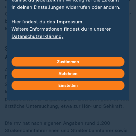
etwa 20.000 Euro kosten, wie Personalchef Steffen
in deinen Einstellungen widerrufen oder ändern.
Grimm sagt. Der Basis-Stundenlohn liegt für alle Fahrer
bei 18,56 Euro - weit über dem gesetzlichen
Hier findest du das Impressum.
Mindestlohn von 12,41 Euro.
Weitere Informationen findest du in unserer
Datenschutzerklärung.
Studierende: Voraussetzungen für die
Ausbildung
Zustimmen
Als Voraussetzung für die Ausbildung gilt laut
Ablehnen
Fahrlehrer Erbert grundsätzlich, dass man mindestens
21 Jahre alt ist, einen Führerschein der Klasse B hat,
Einstellen
keine Punkte in Flensburg sowie ein sauberes
polizeiliches Führungszeugnis. Außerdem gebe es eine
ärztliche Untersuchung, etwa zur Hör- und Sehkraft.
Die rnv hat nach eigenen Angaben rund 1.200
Straßenbahnfahrerinnen und Straßenbahnfahrer sowie