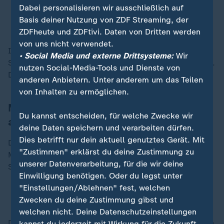
braucht.
Dabei personalisieren wir ausschließlich auf
Basis deiner Nutzung von ZDF Streaming, der
Marleen Quurk, Studentin
ZDFheute und ZDFtivi. Daten von Dritten werden
von uns nicht verwendet.
In der vorigen Woche habe eine ältere Dame die
• Social Media und externe Drittsysteme:
Wir
Straße überquert, ohne auf die Straßenbahn zu achten.
nutzen Social-Media-Tools und Dienste von
Die Folge: eine Vollbremsung.
anderen Anbietern. Unter anderem um das Teilen
von Inhalten zu ermöglichen.
Mannheim setzt seit den 1990er Jahren
Du kannst entscheiden, für welche Zwecke wir
auf Studierende
deine Daten speichern und verarbeiten dürfen.
Dies betrifft nur dein aktuell genutztes Gerät. Mit
Die Rhein-Neckar-Verkehrsgesellschaft (rnv) in
"Zustimmen" erklärst du deine Zustimmung zu
Mannheim setzt bereits seit den 1990er Jahren auf
unserer Datenverarbeitung, für die wir deine
Studierende als Aushilfsfahrer.
Einwilligung benötigen. Oder du legst unter
"Einstellungen/Ablehnen" fest, welchen
Personalnot: Tausende Busfahrer bald in Rente
Zwecken du deine Zustimmung gibst und
welchen nicht. Deine Datenschutzeinstellungen
Das Unternehmen lässt sich die Ausbildung pro Person
kannst du jederzeit mit Wirkung für die Zukunft