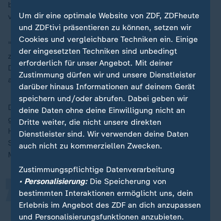
betont. Sie werden nur zeitlich komprimierter
Um dir eine optimale Website von ZDF, ZDFheute
vermittelt.
und ZDFtivi präsentieren zu können, setzen wir
Cookies und vergleichbare Techniken ein. Einige
"Wir gehen davon aus, dass die ganzen Studenten, die
der eingesetzten Techniken sind unbedingt
zu uns kommen, im Lernmodus sind von der Uni."
erforderlich für unser Angebot. Mit deiner
Daher könnten sie viel mehr Material in kürzester Zeit
Zustimmung dürfen wir und unsere Dienstleister
aufnehmen.
darüber hinaus Informationen auf deinem Gerät
speichern und/oder abrufen. Dabei geben wir
Die Verantwortung, die Straßenbahnen zu lenken, ist
deine Daten ohne deine Einwilligung nicht an
groß, betont der 54-Jährige. Bei einer
Dritte weiter, die nicht unsere direkten
„
Höchstgeschwindigkeit von bis zu 80 Kilometern pro
Dienstleister sind. Wir verwenden deine Daten
Stunde könne der Bremsweg im besten Fall bei 90
auch nicht zu kommerziellen Zwecken.
Metern liegen.
Zustimmungspflichtige Datenverarbeitung
• Personalisierung:
Die Speicherung von
Ich glaube, dass man dafür wirklich
bestimmten Interaktionen ermöglicht uns, dein
Erlebnis im Angebot des ZDF an dich anzupassen
hundertprozentige Konzentration
und Personalisierungsfunktionen anzubieten.