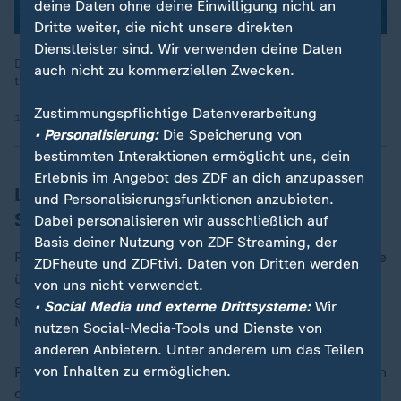
deine Daten ohne deine Einwilligung nicht an
Dritte weiter, die nicht unsere direkten
Dienstleister sind. Wir verwenden deine Daten
Die globale Wirtschaft wäre ohne Schiffe nicht denkbar. Sie
auch nicht zu kommerziellen Zwecken.
transportieren 90 Prozent des weltweiten Warenverkehrs.
Zustimmungspflichtige Datenverarbeitung
16.05.2021 | 43:33 min
• Personalisierung:
Die Speicherung von
bestimmten Interaktionen ermöglicht uns, dein
Erlebnis im Angebot des ZDF an dich anzupassen
Leben und Arbeiten im Mikrokosmos
und Personalisierungsfunktionen anzubieten.
Schiff
Dabei personalisieren wir ausschließlich auf
Basis deiner Nutzung von ZDF Streaming, der
Rund 25 Menschen sind an Bord. Während die Offiziere
ZDFheute und ZDFtivi. Daten von Dritten werden
überwiegend aus Europa stammen, besteht die Crew
von uns nicht verwendet.
größtenteils aus philippinischen Seeleuten. Diese
• Social Media und externe Drittsysteme:
Wir
Mischung ist oft üblich in der Seefahrt.
nutzen Social-Media-Tools und Dienste von
anderen Anbietern. Unter anderem um das Teilen
von Inhalten zu ermöglichen.
Paul beschreibt seinen Feierabend: "Wir gehen runter in
die Messe, spielen Tischkicker, unterhalten uns. Die