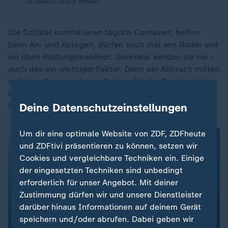
Till Menzel, erster Offizier
Die Schüler kontrollieren täglich Container, helfen
beim An- und Ablegen, dürfen auch mal ans Ruder und
sie üben Rettungsmanöver. Seekrank werden sie nie -
auch das ein wichtiger Faktor. Denn ein Abbruch mitten
auf dem Ozean ist keine Option. Für die Reederei ist
klar: Solche Praktika sind eine wichtige Möglichkeit,
Deine Datenschutzeinstellungen
Nachwuchs zu testen und zu gewinnen.
Um dir eine optimale Website von ZDF, ZDFheute
und ZDFtivi präsentieren zu können, setzen wir
Cookies und vergleichbare Techniken ein. Einige
der eingesetzten Techniken sind unbedingt
erforderlich für unser Angebot. Mit deiner
Zustimmung dürfen wir und unsere Dienstleister
darüber hinaus Informationen auf deinem Gerät
speichern und/oder abrufen. Dabei geben wir