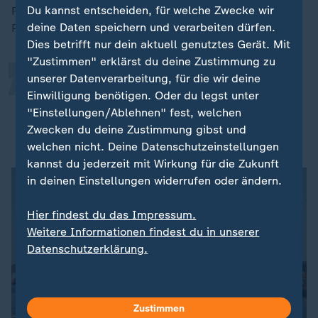
„
Du kannst entscheiden, für welche Zwecke wir
Filipinos machen Musik - da wächst man zusammen."
deine Daten speichern und verarbeiten dürfen.
Poul betont vor allem die positive Stimmung:
Dies betrifft nur dein aktuell genutztes Gerät. Mit
"Zustimmen" erklärst du deine Zustimmung zu
unserer Datenverarbeitung, für die wir deine
Egal was war, die philippinische
Einwilligung benötigen. Oder du legst unter
Besatzung war immer gut gelaunt.
"Einstellungen/Ablehnen" fest, welchen
Zwecken du deine Zustimmung gibst und
Poul Biermann, Schülerpraktikant auf hoher See
welchen nicht. Deine Datenschutzeinstellungen
kannst du jederzeit mit Wirkung für die Zukunft
in deinen Einstellungen widerrufen oder ändern.
Hier findest du das Impressum.
Weitere Informationen findest du in unserer
Datenschutzerklärung.
Zustimmen