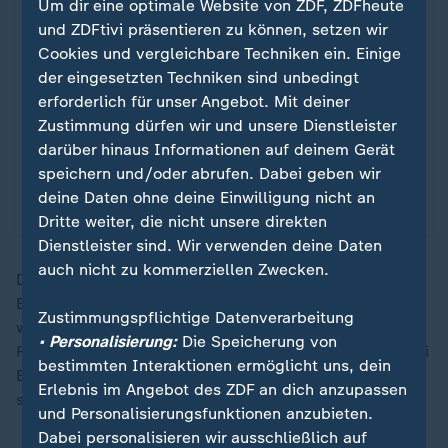
erleichtern, speichern wir Ihre Zustimmung in
Um dir eine optimale Website von ZDF, ZDFheute
den
Datenschutzeinstellungen
. Ihre
und ZDFtivi präsentieren zu können, setzen wir
Zustimmung können Sie im Bereich „Meine
Cookies und vergleichbare Techniken ein. Einige
News“ jederzeit widerrufen.
der eingesetzten Techniken sind unbedingt
erforderlich für unser Angebot. Mit deiner
Zustimmung dürfen wir und unsere Dienstleister
Infografiken anzeigen
darüber hinaus Informationen auf deinem Gerät
speichern und/oder abrufen. Dabei geben wir
Datenschutzeinstellungen anpassen
deine Daten ohne deine Einwilligung nicht an
Dritte weiter, die nicht unsere direkten
Dienstleister sind. Wir verwenden deine Daten
auch nicht zu kommerziellen Zwecken.
Deutlich über dem Durchschnitt liegt der Anteil der
Beschäftigten mit Einwanderungsgeschichte auch in
Zustimmungspflichtige Datenverarbeitung
weiteren Mangelberufen: so etwa in der
• Personalisierung:
Die Speicherung von
Fleischverarbeitung, im Verkauf von
Lebensmitteln
, bei
bestimmten Interaktionen ermöglicht uns, dein
Berufskraftfahrern im Güterverkehr, in der Altenpflege
Erlebnis im Angebot des ZDF an dich anzupassen
sowie im Metallbau und der Elektrotechnik.
und Personalisierungsfunktionen anzubieten.
Dabei personalisieren wir ausschließlich auf