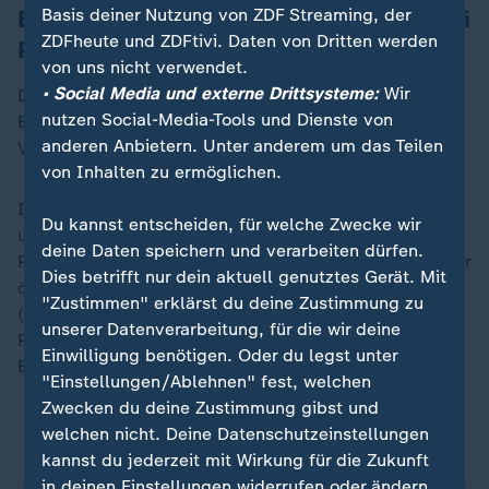
Einwanderungsgeschichte nur selten bei
Basis deiner Nutzung von ZDF Streaming, der
ZDFheute und ZDFtivi. Daten von Dritten werden
Polizei
von uns nicht verwendet.
• Social Media und externe Drittsysteme:
Wir
Den Engpassberuf mit dem geringsten Anteil an
nutzen Social-Media-Tools und Dienste von
Beschäftigten mit Einwanderungsgeschichte stellten
anderen Anbietern. Unter anderem um das Teilen
Versicherungskaufleute dar (13 Prozent).
von Inhalten zu ermöglichen.
In einigen Berufsgruppen sind sie noch stärker
Du kannst entscheiden, für welche Zwecke wir
unterrepräsentiert: Das trifft vor allem auf den
deine Daten speichern und verarbeiten dürfen.
Polizeivollzugsdienst (sechs Prozent), die Berufe in der
Dies betrifft nur dein aktuell genutztes Gerät. Mit
öffentlichen Verwaltung (neun Prozent), auf Lehrkräfte
"Zustimmen" erklärst du deine Zustimmung zu
(Primarstufe: neun Prozent, Sekundarstufe: elf
unserer Datenverarbeitung, für die wir deine
Prozent) sowie die kaufmännische und technische
Einwilligung benötigen. Oder du legst unter
Betriebswirtschaft zu.
"Einstellungen/Ablehnen" fest, welchen
Zwecken du deine Zustimmung gibst und
welchen nicht. Deine Datenschutzeinstellungen
ZDFheute auf WhatsApp
kannst du jederzeit mit Wirkung für die Zukunft
in deinen Einstellungen widerrufen oder ändern.