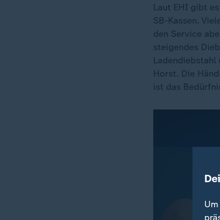
Laut EHI gibt e
SB-Kassen. Viel
den Service abe
steigendes Dieb
Ladendiebstahl 
Horst. Die Händ
ist das Bedürfni
De
Um 
prä