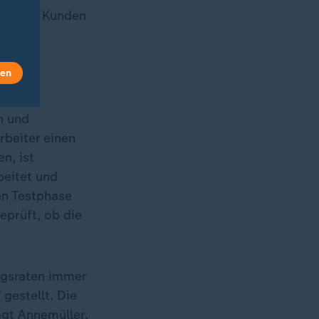
cht des Kunden
len
n und
rbeiter einen
n, ist
beitet und
ren Testphase
prüft, ob die
ngsraten immer
 gestellt. Die
agt Annemüller.