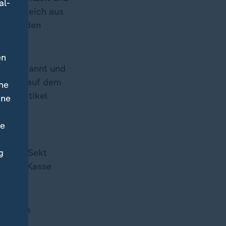
al-
ssenbereich aus
l über den
t.
en
cht gescannt und
h, dass auf dem
ne
tzte Artikel
ine
er zu
ne
g
 einen Sekt
en der Kasse
ikel von
sche