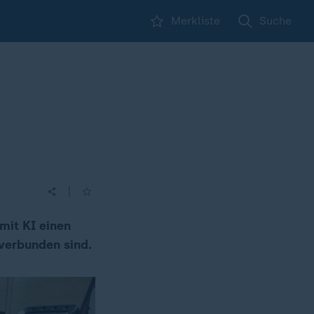
Merkliste
Suche
|
mit KI einen
 verbunden sind.