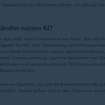
n Transaktionen an SB-Kassen würden von drei auf unt
Händler nutzen KI?
r dpa zeigt: Viele Unternehmen wie Rewe, Ikea und 
elligente Technik. Eine Überprüfung durch Personal w
n ein Kunde Schranktüren scanne, aber keinen Korpus,
nerlei Innenausstattung, sagt eine Sprecherin von Ik
lhändler in all seinen bundesweit 54 Filialen eine e
Kassen einsetzen.
men wie Kaufland, Lidl und die Baumarktkette Obi ge
zu prüfen. Andere äußern sich zu dem Thema nur zurüc