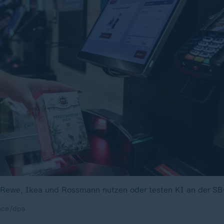
Rewe, Ikea und Rossmann nutzen oder testen KI an der SB
ance/dpa