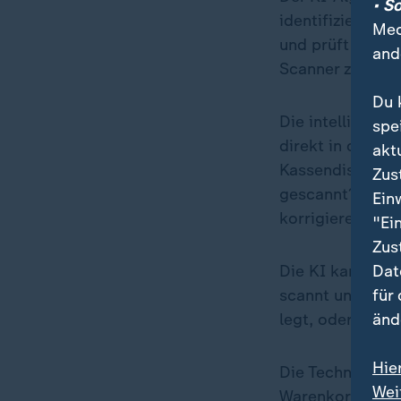
• S
identifiziert A
Med
und prüft die D
and
Scanner zieht. 
Du 
Die intelligente
spe
direkt in die Ta
akt
Kassendisplay ei
Zus
gescannt?". Dam
Ein
korrigieren.
"Ei
Zus
Dat
Die KI kann auc
für
scannt und ansc
änd
legt, oder wenn
Hie
Die Technik ist 
Wei
Warenkorb und E