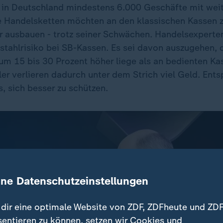
s in Deutschland mindestens 6.000 Geschäfte mit wei
e Handelsketten möchten an den klassischen Kassen z
r ausbauen - trotz seiner Schwächen. Handelsexperte
stahlrisiko bei SB-Kassen. Es sei davon auszugehen, 
um 15 bis 30 Prozent höher liege als an bedienten Ka
ler verlieren dadurch unter dem Strich viel Geld. Ent
s, sich besser zu schützen.
ine Datenschutzeinstellungen
dir eine optimale Website von ZDF, ZDFheute und ZDF
sentieren zu können, setzen wir Cookies und