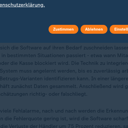
enschutzerklärung.
 kann mit Hilfe von KI durchgeführt werden. Das Gesi
nnt, um sein Alter zu schätzen.
Zustimmen
Ablehnen
Einstel
n die Sicherheitstools?
sich die Software auf ihren Bedarf zuschneiden lasse
in bestimmten Situationen passiert - etwa wann Mita
der die Kasse blockiert wird. Die Technik zu integriere
System muss angelernt werden, bis es zuverlässig ar
Betrugs-Varianten identifizieren kann. In einer länge
äft zunächst Daten gesammelt. Anschließend wird ge
schätzungen richtig- oder falschliegt.
 viele Fehlalarme, nach und nach werden die Erkennu
n die Fehlerquote gering ist, wird die Software scharf
die Verluste der Händler um 75 Prozent reduzieren, s