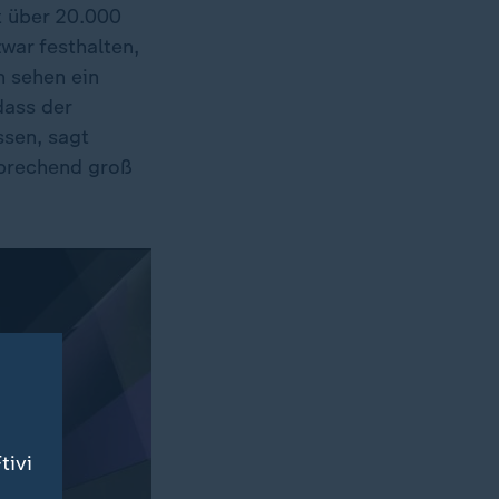
t über 20.000
war festhalten,
n sehen ein
dass der
ssen, sagt
sprechend groß
tivi