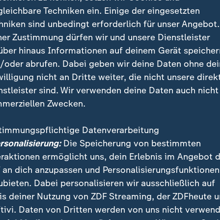
gleichbare Techniken ein. Einige der eingesetzten
hniken sind unbedingt erforderlich für unser Angebot.
ner Zustimmung dürfen wir und unsere Dienstleister
über hinaus Informationen auf deinem Gerät speicher
/oder abrufen. Dabei geben wir deine Daten ohne de
willigung nicht an Dritte weiter, die nicht unsere direk
nstleister sind. Wir verwenden deine Daten auch nicht
merziellen Zwecken.
ber unsere Gefühle? Wie wird sie trainiert? Und wie gefährl
annende Reise zwischen technischer Vision und gesellschaft
timmungspflichtige Datenverarbeitung
ersonalisierung:
Die Speicherung von bestimmten
eraktionen ermöglicht uns, dein Erlebnis im Angebot 
 an dich anzupassen und Personalisierungsfunktionen
ubieten. Dabei personalisieren wir ausschließlich auf
niert die intelligente Technik?
is deiner Nutzung von ZDF Streaming, der ZDFheute 
tivi. Daten von Dritten werden von uns nicht verwend
mus der Software untersucht das Verhalten von Kunden