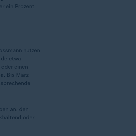
er ein Prozent
Rossmann nutzen
erde etwa
 oder einen
ea. Bis März
ntsprechende
ben an, den
khaltend oder