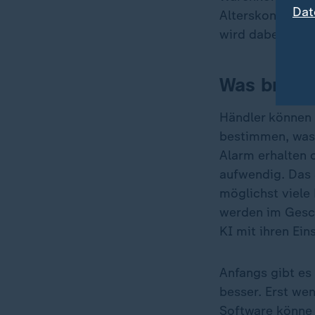
Dat
Alterskontrolle
wird dabei gesca
Was bringe
Händler können 
bestimmen, was 
Alarm erhalten o
aufwendig. Das 
möglichst viele 
werden im Gesch
KI mit ihren Ein
Anfangs gibt es
besser. Erst wen
Software könne 