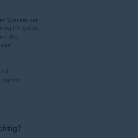
en Scanner der
womöglich genau
ann das
twas
und
 die mit
chtig?