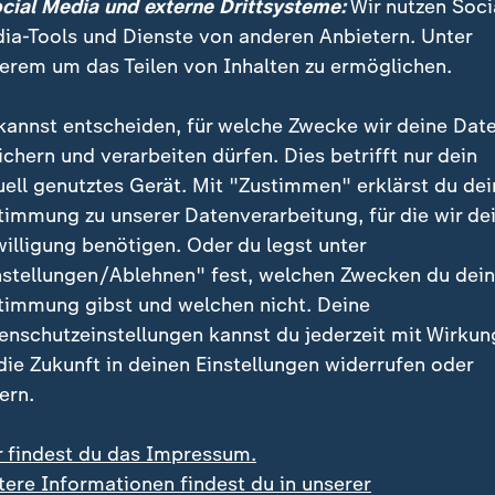
ocial Media und externe Drittsysteme:
Wir nutzen Soci
uffälligkeiten. Dafür wertet er Videoaufnahmen vom Ka
ia-Tools und Dienste von anderen Anbietern. Unter
aten, während der Käufer an der SB-Kasse seine Artike
erem um das Teilen von Inhalten zu ermöglichen.
In bestimmten Fällen werden Alarmmeldungen generier
kannst entscheiden, für welche Zwecke wir deine Dat
 Technik kann zum Beispiel erkennen, wenn Artikel ni
ichern und verarbeiten dürfen. Dies betrifft nur dein
sche gesteckt werden. In solchen Fällen ist es möglic
uell genutztes Gerät. Mit "Zustimmen" erklärst du dei
n Hinweis angezeigt wird mit der Frage "Wurde der le
timmung zu unserer Datenverarbeitung, für die wir de
it sollen Kunden Anreize gegeben werden, einen Fehl
willigung benötigen. Oder du legst unter
nstellungen/Ablehnen" fest, welchen Zwecken du dei
timmung gibst und welchen nicht. Deine
enschutzeinstellungen kannst du jederzeit mit Wirkun
h andere Anomalien feststellen: Etwa, wenn ein Kunde
 die Zukunft in deinen Einstellungen widerrufen oder
hließend eine Champagner-Flasche in die Schale neb
ern.
 sich im Wasserkasten Wodka-Flaschen befinden.
r findest du das Impressum.
ebenso in der Lage zu erkennen, wenn die Zahl der Art
tere Informationen findest du in unserer
inkaufszettel deutlich abweicht. Auch eine automati