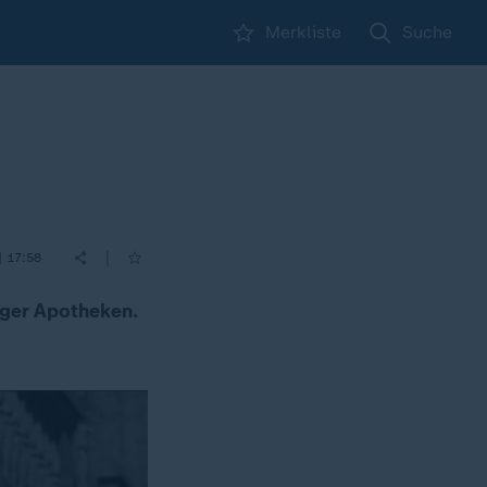
Merkliste
Suche
|
| 17:58
iger Apotheken.