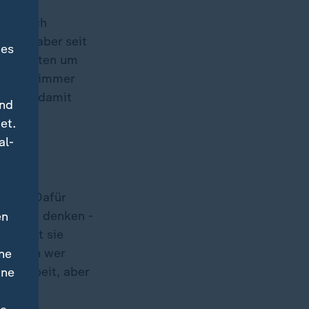
en. "Ich
ner, "aber seit
des
nalkosten um
tie und immer
abends damit
und
et.
al-
eben. Dafür
icht zu denken -
en
häftigt sie
t, denn wer
ne
ine Arbeit, aber
ine
h an?"