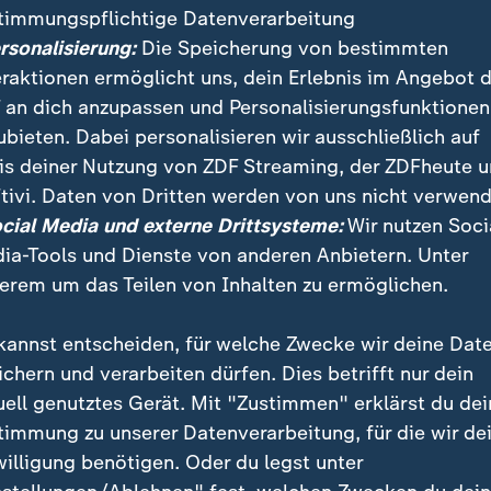
timmungspflichtige Datenverarbeitung
 und Notdienste müssen die Apotheken vor Ort leist
ersonalisierung:
Die Speicherung von bestimmten
tarbeiter endlich wieder adäquat bezahlen", sagt Don
eraktionen ermöglicht uns, dein Erlebnis im Angebot 
ne Honorarerhöhung." Dafür seien
Inflation
und Perso
 an dich anzupassen und Personalisierungsfunktionen
 gestiegen. Hinzu kämen eine überbordende Bürokra
ubieten. Dabei personalisieren wir ausschließlich auf
ierigkeiten von Medikamenten. "Ich bin oft bis spät
is deiner Nutzung von ZDF Streaming, der ZDFheute 
habe keine Zeit mehr für die Patienten."
tivi. Daten von Dritten werden von uns nicht verwend
ocial Media und externe Drittsysteme:
Wir nutzen Soci
ia-Tools und Dienste von anderen Anbietern. Unter
gkeit als Apotheker unattraktiv
erem um das Teilen von Inhalten zu ermöglichen.
sste sie jetzt für einen Kommissions-Computer ausg
n Kredit aufnehmen. Deshalb ist an ein Aufgeben gar n
kannst entscheiden, für welche Zwecke wir deine Dat
bbezahlt werden. Und wie viele weitere Kollegen besc
ichern und verarbeiten dürfen. Dies betrifft nur dein
 Was kommt danach? "Wir brauchen Planungssicherhei
uell genutztes Gerät. Mit "Zustimmen" erklärst du dei
e Selbständigkeit bei so hohen Krediten? Ich liebe me
timmung zu unserer Datenverarbeitung, für die wir de
 Rund-um-die-Uhr-Job, und wer tut sich das heute noc
willigung benötigen. Oder du legst unter