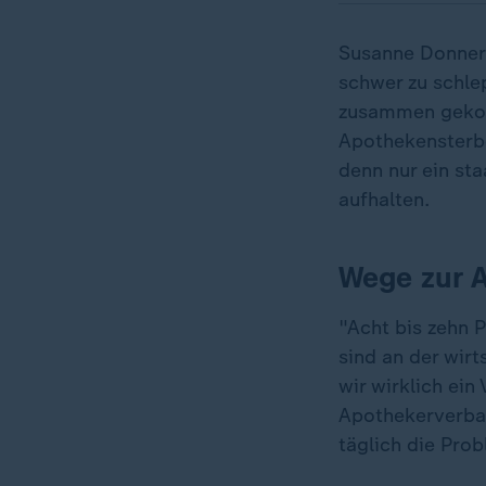
Susanne Donner
schwer zu schlep
zusammen gekom
Apothekensterbe
denn nur ein st
aufhalten.
Wege zur 
"Acht bis zehn 
sind an der wir
wir wirklich ei
Apothekerverban
täglich die Pro