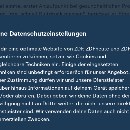
ei einmal erster Anlaufpunkt bei gesundheitlichen P
m "mal schnell Blutdruck messen", berichtet er. Ein
 aber nur noch wenige Leute. Die Wege gerade auf d
m für alte Menschen. Und das bei immer weniger Apoth
ine Datenschutzeinstellungen
ehr auf Online-Angebote zurück.
dir eine optimale Website von ZDF, ZDFheute und ZDF
sentieren zu können, setzen wir Cookies und
 Kosten für Apotheker und boomend
gleichbare Techniken ein. Einige der eingesetzten
hniken sind unbedingt erforderlich für unser Angebot.
ner Zustimmung dürfen wir und unsere Dienstleister
e-Apotheken machen uns das Leben schwer", sagt Su
über hinaus Informationen auf deinem Gerät speicher
Rabatten arbeiten, die uns so nicht möglich sind. Es i
/oder abrufen. Dabei geben wir deine Daten ohne de
 wir unterliegen einer ständigen Kontrolle, zum Beisp
willigung nicht an Dritte weiter, die nicht unsere direk
edikamenten einhalten. Das braucht eine Online-Apot
nstleister sind. Wir verwenden deine Daten auch nicht
merziellen Zwecken.
 sie bei Online-Apotheken beachten