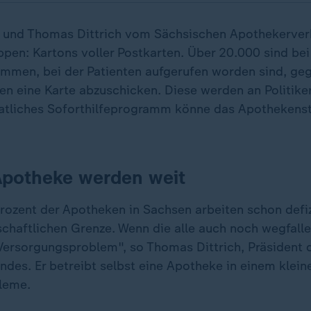
 und Thomas Dittrich vom Sächsischen Apothekerve
pen: Kartons voller Postkarten. Über 20.000 sind bei
men, bei der Patienten aufgerufen worden sind, ge
n eine Karte abzuschicken. Diese werden an Politike
aatliches Soforthilfeprogramm könne das Apothekens
Apotheke werden weit
Prozent der Apotheken in Sachsen arbeiten schon defiz
tschaftlichen Grenze. Wenn die alle auch noch wegfall
n Versorgungsproblem", so Thomas Dittrich, Präsident
des. Er betreibt selbst eine Apotheke in einem klein
bleme.