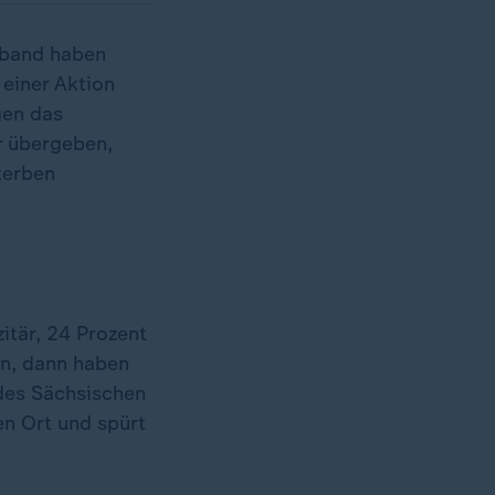
rband haben
 einer Aktion
gen das
r übergeben,
terben
itär, 24 Prozent
en, dann haben
 des Sächsischen
en Ort und spürt