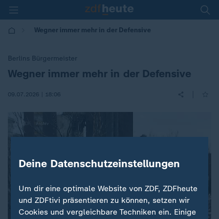
Wegner immer mehr in der Defensive
Berlins Bürgermeister
Wegner immer mehr in der Defensive
:
|
09.07.2026 | 18:06
Deine Datenschutzeinstellungen
Um dir eine optimale Website von ZDF, ZDFheute
und ZDFtivi präsentieren zu können, setzen wir
Cookies und vergleichbare Techniken ein. Einige