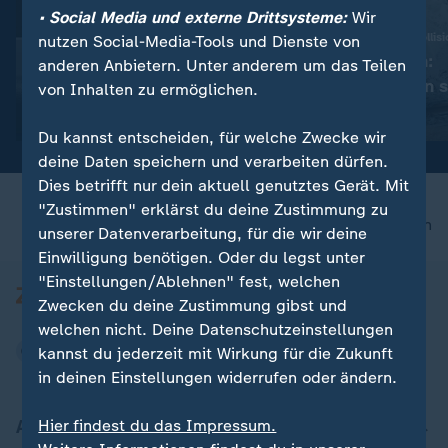
• Social Media und externe Drittsysteme:
Wir
:
Bundestagswahl 2025
25 Verletzte nach Kollisi
nutzen Social-Media-Tools und Dienste von
BSW-Wahleinspruch bleibt
Gelsenkirchen:
anderen Anbietern. Unter anderem um das Teilen
weiter unbeantwortet
Straßenbahnen 
von Inhalten zu ermöglichen.
zusammen
Video
0:30
Video
0:49
Du kannst entscheiden, für welche Zwecke wir
deine Daten speichern und verarbeiten dürfen.
Dies betrifft nur dein aktuell genutztes Gerät. Mit
"Zustimmen" erklärst du deine Zustimmung zu
nach oben
unserer Datenverarbeitung, für die wir deine
Einwilligung benötigen. Oder du legst unter
"Einstellungen/Ablehnen" fest, welchen
Zwecken du deine Zustimmung gibst und
welchen nicht. Deine Datenschutzeinstellungen
kannst du jederzeit mit Wirkung für die Zukunft
in deinen Einstellungen widerrufen oder ändern.
Aktuell bei ZDFheute
Hier findest du das Impressum.