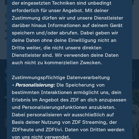
der eingesetzten Techniken sind unbedingt
erforderlich für unser Angebot. Mit deiner
Der Berliner CDU-Spitzenkandidat Kai Wegner steht
Zustimmung dürfen wir und unsere Dienstleister
immer mehr unter Druck. Es geht um sein Verhalten
darüber hinaus Informationen auf deinem Gerät
00:11
während des Stromausfalls im Januar. Die SPD lehnt
speichern und/oder abrufen. Dabei geben wir
eine weitere Zusammenarbeit mit ihm ab.
deine Daten ohne deine Einwilligung nicht an
Dritte weiter, die nicht unsere direkten
Dienstleister sind. Wir verwenden deine Daten
auch nicht zu kommerziellen Zwecken.
Kurznachrichten: Aktuelle
Mehr
Zustimmungspflichtige Datenverarbeitung
Videos
• Personalisierung:
Die Speicherung von
bestimmten Interaktionen ermöglicht uns, dein
Erlebnis im Angebot des ZDF an dich anzupassen
und Personalisierungsfunktionen anzubieten.
Dabei personalisieren wir ausschließlich auf
Basis deiner Nutzung von ZDF Streaming, der
ZDFheute und ZDFtivi. Daten von Dritten werden
von uns nicht verwendet.