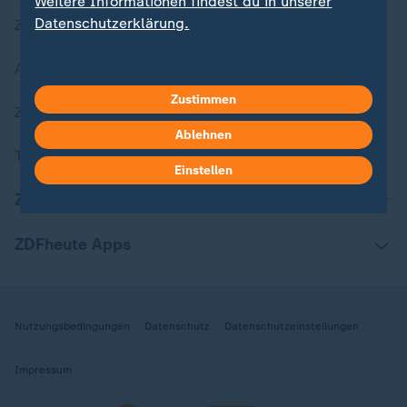
Weitere Informationen findest du in unserer
Datenschutzerklärung.
Zuletzt veröffentlicht
Aktuelle Sendungs-Videos
Zustimmen
ZDFheute Stories
Ablehnen
Themen im Überblick
Einstellen
ZDFheute Update
ZDFheute Apps
Nutzungsbedingungen
Datenschutz
Datenschutzeinstellungen
Impressum