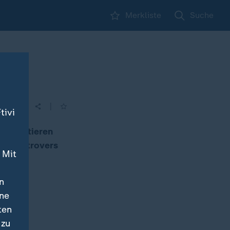
Merkliste
Suche
|
tivi
 diskutieren
rs kontrovers
 Mit
n
ine
ten
 zu