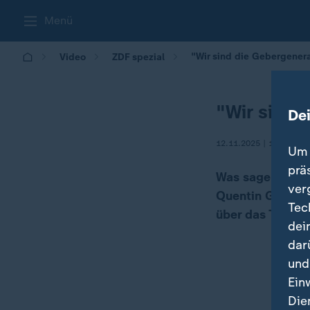
Menü
"Wir sind die Gebergener
Video
ZDF spezial
"Wir sind 
De
12.11.2025 | 13:50
Um 
prä
Was sagen junge
ver
Quentin Gärtner
Tec
über das Thema
dei
dar
und
Ein
Die