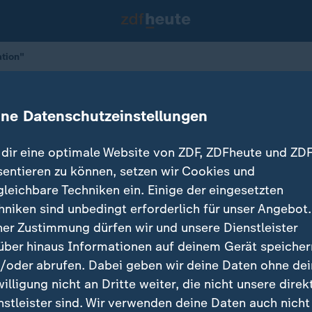
ation"
die Gebergeneration"
ine Datenschutzeinstellungen
dir eine optimale Website von ZDF, ZDFheute und ZDF
sentieren zu können, setzen wir Cookies und
 Menschen zur geplanten Wehrpflicht? Im ZDF Spezial
gleichbare Techniken ein. Einige der eingesetzten
, ein Rekrut der Bundeswehr und zwei Content Creato
hniken sind unbedingt erforderlich für unser Angebot.
.
ner Zustimmung dürfen wir und unsere Dienstleister
über hinaus Informationen auf deinem Gerät speicher
/oder abrufen. Dabei geben wir deine Daten ohne de
willigung nicht an Dritte weiter, die nicht unsere direk
nstleister sind. Wir verwenden deine Daten auch nicht