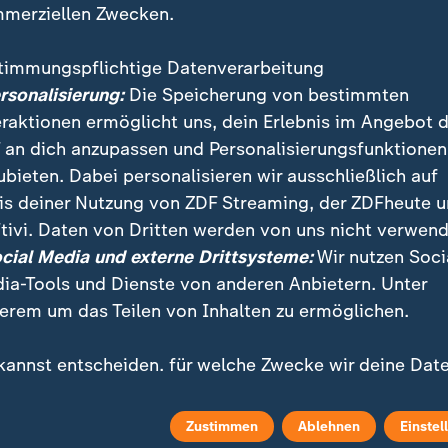
merziellen Zwecken.
timmungspflichtige Datenverarbeitung
ersonalisierung:
Die Speicherung von bestimmten
eraktionen ermöglicht uns, dein Erlebnis im Angebot 
 an dich anzupassen und Personalisierungsfunktionen
ubieten. Dabei personalisieren wir ausschließlich auf
is deiner Nutzung von ZDF Streaming, der ZDFheute 
ei ZDFheute
ZDFheute Update
tivi. Daten von Dritten werden von uns nicht verwend
ocial Media und externe Drittsysteme:
Wir nutzen Soci
eröffentlicht
E-Mail-Newsletter
ia-Tools und Dienste von anderen Anbietern. Unter
 Sendungs-Videos
Facebook Messenger
erem um das Teilen von Inhalten zu ermöglichen.
 Stories
WhatsApp-Channel
kannst entscheiden, für welche Zwecke wir deine Dat
ichern und verarbeiten dürfen. Dies betrifft nur dein
m Überblick
ZDFheute Update Archiv
uell genutztes Gerät. Mit "Zustimmen" erklärst du dei
Zustimmen
Ablehnen
Einstel
timmung zu unserer Datenverarbeitung, für die wir de