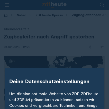
Zugbegleiter nach Angr
Video
ZDFheute Xpress
Rheinland-Pfalz
Zugbegleiter nach Angriff gestorben
:
|
04.02.2026 | 12:20
Deine Datenschutzeinstellungen
Um dir eine optimale Website von ZDF, ZDFheute
und ZDFtivi präsentieren zu können, setzen wir
Cookies und vergleichbare Techniken ein. Einige