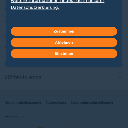
Weitere Informationen findest du in unserer
Datenschutzerklärung.
Zuletzt veröffentlicht
Aktuelle Sendungs-Videos
Zustimmen
ZDFheute Stories
Ablehnen
Themen im Überblick
Einstellen
ZDFheute Update
ZDFheute Apps
Nutzungsbedingungen
Datenschutz
Datenschutzeinstellungen
Impressum