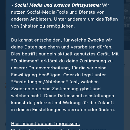
• Social Media und externe Drittsysteme:
Wir
:
Verteidigung gegen Russland
Sonntagsfahrverbot für
nutzen Social-Media-Tools und Dienste von
"Selenskyj setzt vor allen
Verkehrsminister
anderen Anbietern. Unter anderem um das Teilen
Dingen auf die USA"
verteidigt Auss
von Inhalten zu ermöglichen.
Video
1:13
Video
1:48
Du kannst entscheiden, für welche Zwecke wir
deine Daten speichern und verarbeiten dürfen.
Dies betrifft nur dein aktuell genutztes Gerät. Mit
"Zustimmen" erklärst du deine Zustimmung zu
nach oben
unserer Datenverarbeitung, für die wir deine
Einwilligung benötigen. Oder du legst unter
"Einstellungen/Ablehnen" fest, welchen
Zwecken du deine Zustimmung gibst und
welchen nicht. Deine Datenschutzeinstellungen
kannst du jederzeit mit Wirkung für die Zukunft
in deinen Einstellungen widerrufen oder ändern.
Aktuell bei ZDFheute
Hier findest du das Impressum.