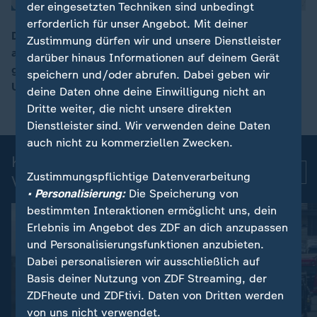
der eingesetzten Techniken sind unbedingt
erforderlich für unser Angebot. Mit deiner
Der bei einer Fahrkartenkontrolle in Rheinland-Pfalz
Zustimmung dürfen wir und unsere Dienstleister
attackierte Zugbegleiter ist an seinen Verletzungen
darüber hinaus Informationen auf deinem Gerät
00:15
gestorben. Der 26-jährige Angereifer sitzt in
speichern und/oder abrufen. Dabei geben wir
Untersuchungshaft.
deine Daten ohne deine Einwilligung nicht an
Dritte weiter, die nicht unsere direkten
Dienstleister sind. Wir verwenden deine Daten
auch nicht zu kommerziellen Zwecken.
Kurznachrichten: Aktuelle
Mehr
Zustimmungspflichtige Datenverarbeitung
Videos
• Personalisierung:
Die Speicherung von
bestimmten Interaktionen ermöglicht uns, dein
Erlebnis im Angebot des ZDF an dich anzupassen
und Personalisierungsfunktionen anzubieten.
Dabei personalisieren wir ausschließlich auf
Basis deiner Nutzung von ZDF Streaming, der
ZDFheute und ZDFtivi. Daten von Dritten werden
von uns nicht verwendet.