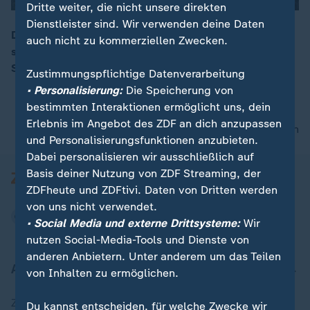
Dritte weiter, die nicht unsere direkten
Dienstleister sind. Wir verwenden deine Daten
Die weltweite Zerstörung von Wäldern schreitet immer
auch nicht zu kommerziellen Zwecken.
schneller voran. Dabei haben vor vier Jahren 140
00:16
Staaten versprochen dies zu stoppen.
Zustimmungspflichtige Datenverarbeitung
• Personalisierung:
Die Speicherung von
bestimmten Interaktionen ermöglicht uns, dein
Erlebnis im Angebot des ZDF an dich anzupassen
nach oben
und Personalisierungsfunktionen anzubieten.
Dabei personalisieren wir ausschließlich auf
Basis deiner Nutzung von ZDF Streaming, der
ZDFheute und ZDFtivi. Daten von Dritten werden
von uns nicht verwendet.
• Social Media und externe Drittsysteme:
Wir
nutzen Social-Media-Tools und Dienste von
anderen Anbietern. Unter anderem um das Teilen
Aktuell bei ZDFheute
von Inhalten zu ermöglichen.
Zuletzt veröffentlicht
Du kannst entscheiden, für welche Zwecke wir