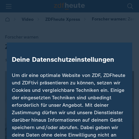
Forscher warnen: Zerst
Video
ZDFheute Xpress
Forscher warnen
Zerstörung von Wäldern schreitet voran
:
Deine Datenschutzeinstellungen
|
14.10.2025 | 08:45
Um dir eine optimale Website von ZDF, ZDFheute
und ZDFtivi präsentieren zu können, setzen wir
Cookies und vergleichbare Techniken ein. Einige
der eingesetzten Techniken sind unbedingt
erforderlich für unser Angebot. Mit deiner
Zustimmung dürfen wir und unsere Dienstleister
darüber hinaus Informationen auf deinem Gerät
speichern und/oder abrufen. Dabei geben wir
deine Daten ohne deine Einwilligung nicht an