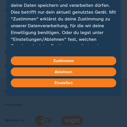
deine Daten speichern und verarbeiten dürfen.
Aktuelle Sendungs-Videos
Dies betrifft nur dein aktuell genutztes Gerät. Mit
"Zustimmen" erklärst du deine Zustimmung zu
ZDFheute Stories
unserer Datenverarbeitung, für die wir deine
Einwilligung benötigen. Oder du legst unter
Themen im Überblick
"Einstellungen/Ablehnen" fest, welchen
Zwecken du deine Zustimmung gibst und
ZDFheute Update
welchen nicht. Deine Datenschutzeinstellungen
kannst du jederzeit mit Wirkung für die Zukunft
Zustimmen
ZDFheute Apps
in deinen Einstellungen widerrufen oder ändern.
Ablehnen
Hier findest du das Impressum.
Einstellen
Weitere Informationen findest du in unserer
Nutzungsbedingungen
Datenschutz
Datenschutzeinstellungen
Datenschutzerklärung.
Impressum
Wechseln zu: