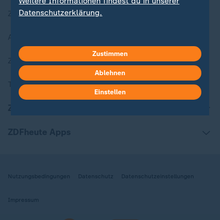
Weitere Informationen findest du in unserer
Datenschutzerklärung.
Zuletzt veröffentlicht
Aktuelle Sendungs-Videos
Zustimmen
ZDFheute Stories
Ablehnen
Themen im Überblick
Einstellen
ZDFheute Update
ZDFheute Apps
Nutzungsbedingungen
Datenschutz
Datenschutzeinstellungen
Impressum