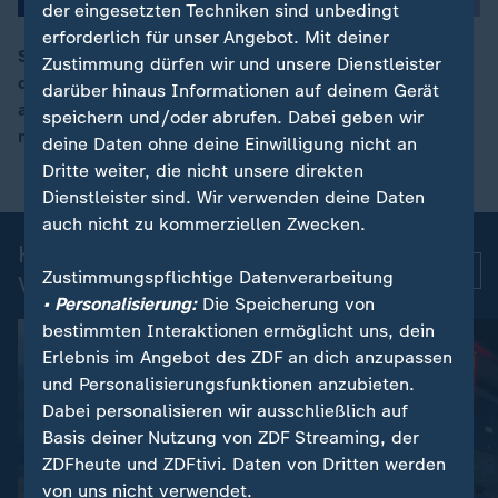
der eingesetzten Techniken sind unbedingt
erforderlich für unser Angebot. Mit deiner
Schnee und Glatteis behindern in Teilen Deutschlands
Zustimmung dürfen wir und unsere Dienstleister
den Berufsverkehr. Deutschlandweit ereigneten sich
darüber hinaus Informationen auf deinem Gerät
00:16
auf Fahrbahnen zahlreiche Unfälle. Einige Strecken
speichern und/oder abrufen. Dabei geben wir
mussten gesperrt werden.
deine Daten ohne deine Einwilligung nicht an
Dritte weiter, die nicht unsere direkten
Dienstleister sind. Wir verwenden deine Daten
auch nicht zu kommerziellen Zwecken.
Kurznachrichten: Aktuelle
Mehr
Zustimmungspflichtige Datenverarbeitung
Videos
• Personalisierung:
Die Speicherung von
bestimmten Interaktionen ermöglicht uns, dein
Erlebnis im Angebot des ZDF an dich anzupassen
und Personalisierungsfunktionen anzubieten.
Dabei personalisieren wir ausschließlich auf
Basis deiner Nutzung von ZDF Streaming, der
ZDFheute und ZDFtivi. Daten von Dritten werden
von uns nicht verwendet.