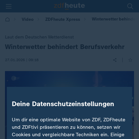
Winterwetter behindert
Video
ZDFheute Xpress
Laut dem Deutschen Wetterdienst
Winterwetter behindert Berufsverkehr
:
|
27.01.2026 | 09:18
Deine Datenschutzeinstellungen
Um dir eine optimale Website von ZDF, ZDFheute
und ZDFtivi präsentieren zu können, setzen wir
Cookies und vergleichbare Techniken ein. Einige