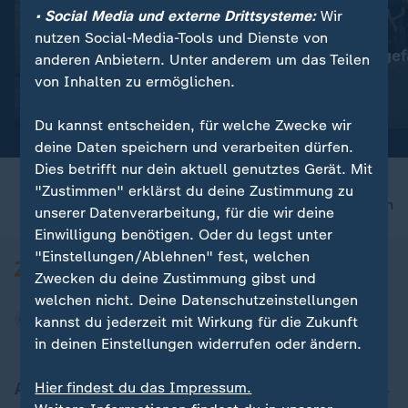
• Social Media und externe Drittsysteme:
Wir
:
:
Greenwashing oder Klimaschutz
Berlin
nutzen Social-Media-Tools und Dienste von
Klimaversprechen beim
Kostendruck gef
anderen Anbietern. Unter anderem um das Teilen
Fliegen
Clubszene
von Inhalten zu ermöglichen.
Video
1:00
Video
0:37
Du kannst entscheiden, für welche Zwecke wir
deine Daten speichern und verarbeiten dürfen.
Dies betrifft nur dein aktuell genutztes Gerät. Mit
"Zustimmen" erklärst du deine Zustimmung zu
nach oben
unserer Datenverarbeitung, für die wir deine
Einwilligung benötigen. Oder du legst unter
"Einstellungen/Ablehnen" fest, welchen
Zwecken du deine Zustimmung gibst und
welchen nicht. Deine Datenschutzeinstellungen
kannst du jederzeit mit Wirkung für die Zukunft
in deinen Einstellungen widerrufen oder ändern.
Aktuell bei ZDFheute
Hier findest du das Impressum.