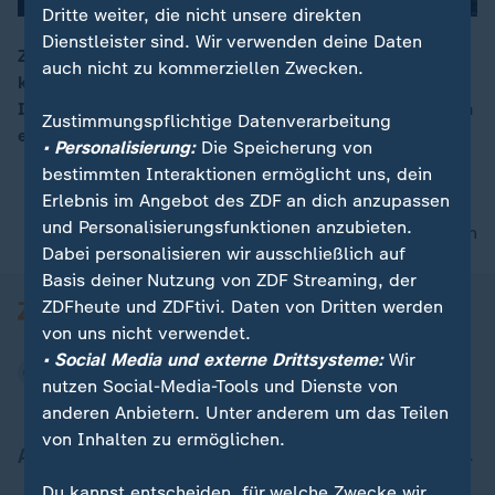
Dritte weiter, die nicht unsere direkten
Dienstleister sind. Wir verwenden deine Daten
Zur Adventszeit erstrahlt das Haus der Familie als
auch nicht zu kommerziellen Zwecken.
kunterbunte Weihnachtswelt mit den, laut Rekord-
00:16
Institut, meisten geschmückten Weihnachtsbäumen an
Zustimmungspflichtige Datenverarbeitung
einem Ort.
• Personalisierung:
Die Speicherung von
bestimmten Interaktionen ermöglicht uns, dein
Erlebnis im Angebot des ZDF an dich anzupassen
und Personalisierungsfunktionen anzubieten.
nach oben
Dabei personalisieren wir ausschließlich auf
Basis deiner Nutzung von ZDF Streaming, der
ZDFheute und ZDFtivi. Daten von Dritten werden
von uns nicht verwendet.
• Social Media und externe Drittsysteme:
Wir
nutzen Social-Media-Tools und Dienste von
anderen Anbietern. Unter anderem um das Teilen
von Inhalten zu ermöglichen.
Aktuell bei ZDFheute
Du kannst entscheiden, für welche Zwecke wir