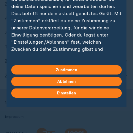
Zuletzt veröffentlicht
deine Daten speichern und verarbeiten dürfen.
Dies betrifft nur dein aktuell genutztes Gerät. Mit
Aktuelle Sendungs-Videos
"Zustimmen" erklärst du deine Zustimmung zu
unserer Datenverarbeitung, für die wir deine
ZDFheute Stories
Einwilligung benötigen. Oder du legst unter
"Einstellungen/Ablehnen" fest, welchen
Themen im Überblick
Zwecken du deine Zustimmung gibst und
welchen nicht. Deine Datenschutzeinstellungen
ZDFheute Update
kannst du jederzeit mit Wirkung für die Zukunft
Zustimmen
in deinen Einstellungen widerrufen oder ändern.
ZDFheute Apps
Ablehnen
Hier findest du das Impressum.
Weitere Informationen findest du in unserer
Einstellen
Datenschutzerklärung.
Nutzungsbedingungen
Datenschutz
Datenschutzeinstellungen
Impressum