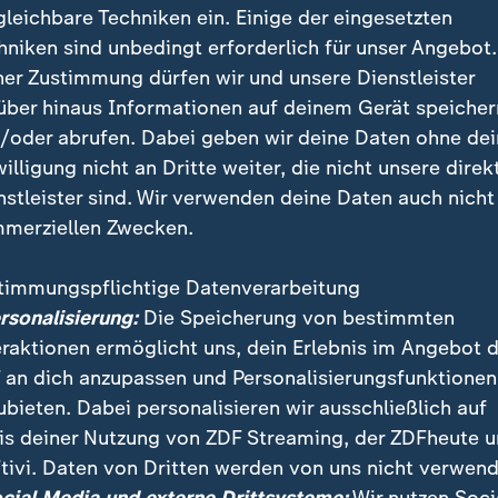
gleichbare Techniken ein. Einige der eingesetzten
hniken sind unbedingt erforderlich für unser Angebot.
ner Zustimmung dürfen wir und unsere Dienstleister
über hinaus Informationen auf deinem Gerät speicher
/oder abrufen. Dabei geben wir deine Daten ohne de
willigung nicht an Dritte weiter, die nicht unsere direk
nstleister sind. Wir verwenden deine Daten auch nicht
merziellen Zwecken.
timmungspflichtige Datenverarbeitung
ister Wolfram Weimer begrüßt, dass Israel beim Eurov
ersonalisierung:
Die Speicherung von bestimmten
auftreten darf. Er habe sich dafür auch auf EU-Ebene 
eraktionen ermöglicht uns, dein Erlebnis im Angebot 
 an dich anzupassen und Personalisierungsfunktionen
ubieten. Dabei personalisieren wir ausschließlich auf
is deiner Nutzung von ZDF Streaming, der ZDFheute 
tivi. Daten von Dritten werden von uns nicht verwend
 Videos