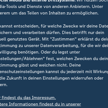
ocial Media und externe Drittsysteme:
Wir nutzen Soci
ia-Tools und Dienste von anderen Anbietern. Unter
erem um das Teilen von Inhalten zu ermöglichen.
kannst entscheiden, für welche Zwecke wir deine Dat
ichern und verarbeiten dürfen. Dies betrifft nur dein
uell genutztes Gerät. Mit "Zustimmen" erklärst du dei
timmung zu unserer Datenverarbeitung, für die wir de
willigung benötigen. Oder du legst unter
:
:
und in Charleroi
Bundestagswahl 2025
nstellungen/Ablehnen" fest, welchen Zwecken du dei
en: Illegale
BSW-Wahleinspruch blei
timmung gibst und welchen nicht. Deine
rettenfabrik entdeckt
weiter unbeantwortet
enschutzeinstellungen kannst du jederzeit mit Wirkun
deo
1:15
Video
0:30
 die Zukunft in deinen Einstellungen widerrufen oder
ern.
r findest du das Impressum.
tere Informationen findest du in unserer