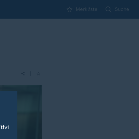
Merkliste
Suche
|
tivi