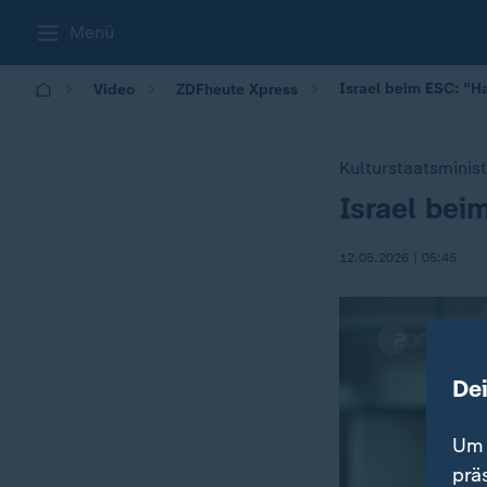
Menü
Israel beim ESC: "H
Video
ZDFheute Xpress
Kulturstaatsminis
Israel bei
:
12.05.2026 | 05:45
De
Um 
prä