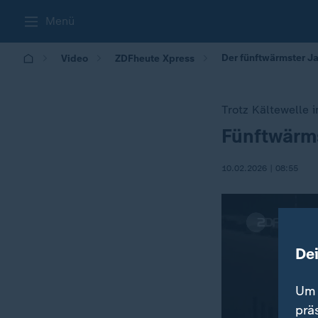
Menü
Der fünftwärmster J
Video
ZDFheute Xpress
Trotz Kältewelle 
Fünftwärms
:
10.02.2026 | 08:55
De
Um 
prä