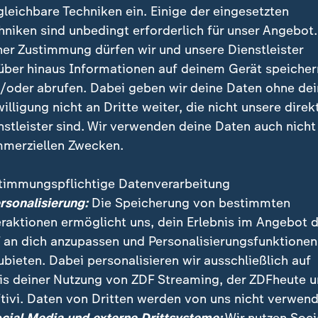
gleichbare Techniken ein. Einige der eingesetzten
hniken sind unbedingt erforderlich für unser Angebot.
ner Zustimmung dürfen wir und unsere Dienstleister
über hinaus Informationen auf deinem Gerät speicher
/oder abrufen. Dabei geben wir deine Daten ohne de
willigung nicht an Dritte weiter, die nicht unsere direk
nstleister sind. Wir verwenden deine Daten auch nicht
merziellen Zwecken.
timmungspflichtige Datenverarbeitung
 war weltweit einer der wärmsten seit Aufzeichnung
ersonalisierung:
Die Speicherung von bestimmten
sten Januar seit 2010 erlebte, war es etwa in der Ark
eraktionen ermöglicht uns, dein Erlebnis im Angebot 
rikas zu warm.
 an dich anzupassen und Personalisierungsfunktionen
ubieten. Dabei personalisieren wir ausschließlich auf
is deiner Nutzung von ZDF Streaming, der ZDFheute 
tivi. Daten von Dritten werden von uns nicht verwend
 Videos