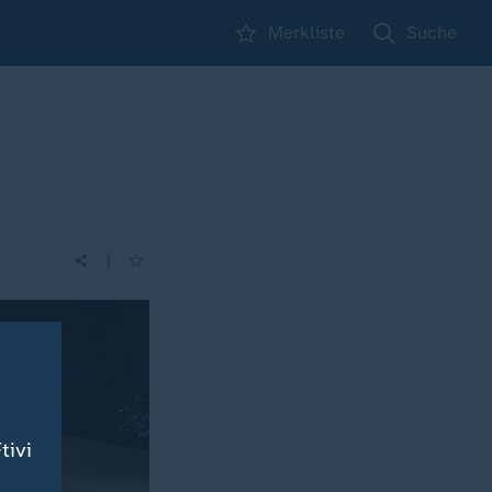
Merkliste
Suche
|
tivi