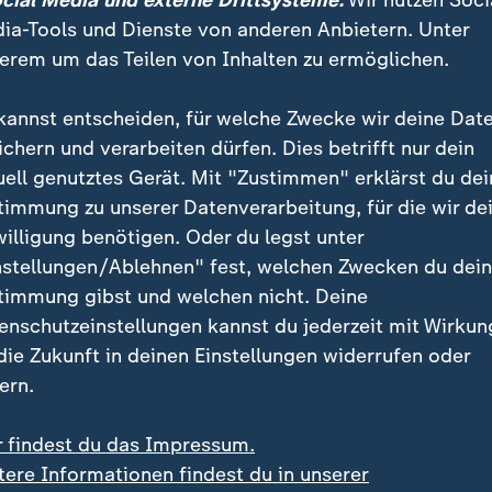
ocial Media und externe Drittsysteme:
Wir nutzen Soci
ia-Tools und Dienste von anderen Anbietern. Unter
erem um das Teilen von Inhalten zu ermöglichen.
kannst entscheiden, für welche Zwecke wir deine Dat
ichern und verarbeiten dürfen. Dies betrifft nur dein
uell genutztes Gerät. Mit "Zustimmen" erklärst du dei
timmung zu unserer Datenverarbeitung, für die wir de
willigung benötigen. Oder du legst unter
:
:
rufungsgericht
Britischer Musikproduzent
nstellungen/Ablehnen" fest, welchen Zwecken du dei
ps Ballsaal-Projekt
William Orbit mit 69 Ja
timmung gibst und welchen nicht. Deine
rst gestoppt
gestorben
enschutzeinstellungen kannst du jederzeit mit Wirkun
deo
0:28
Video
0:27
 die Zukunft in deinen Einstellungen widerrufen oder
ern.
r findest du das Impressum.
tere Informationen findest du in unserer